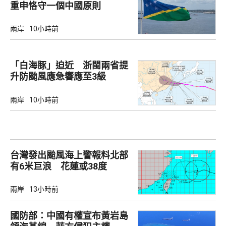
重申恪守一個中國原則
兩岸
10小時前
「白海豚」迫近 浙閩兩省提
升防颱風應急響應至3級
兩岸
10小時前
台灣發出颱風海上警報料北部
有6米巨浪 花蓮或38度
兩岸
13小時前
國防部：中國有權宣布黃岩島