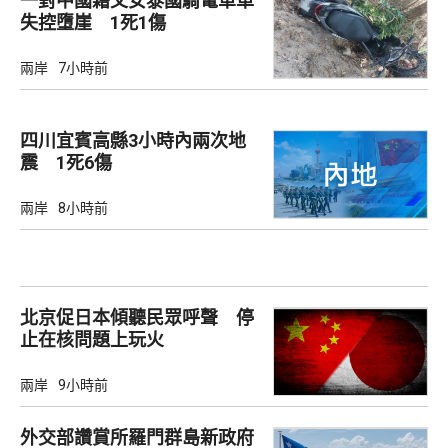
一對中國籍父女泰國騎電單車
失控墮崖 1死1傷
兩岸
7小時前
四川宜賓高縣3小時內兩次地
震 1死6傷
兩岸
8小時前
北京促日本傾聽民眾呼聲 停
止在核問題上玩火
兩岸
9小時前
外交部讚賞所羅門群島新政府