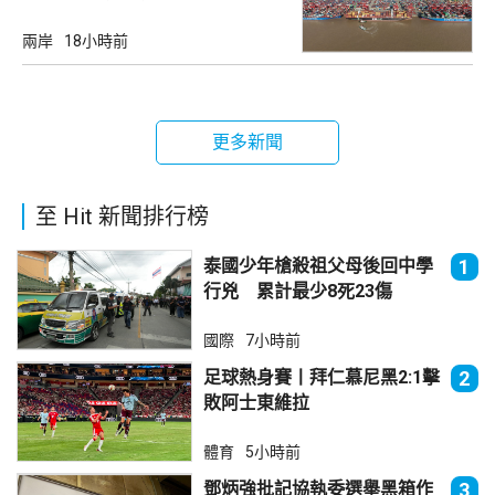
兩岸
18小時前
更多新聞
至 Hit 新聞排行榜
泰國少年槍殺祖父母後回中學
1
行兇 累計最少8死23傷
國際
7小時前
足球熱身賽丨拜仁慕尼黑2:1擊
2
敗阿士東維拉
體育
5小時前
鄧炳強批記協執委選舉黑箱作
3