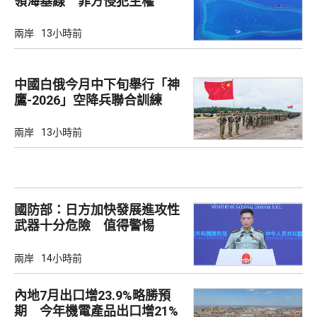
領海基線 菲方侵犯主權
兩岸
13小時前
中國白俄今月中下旬舉行「神
鷹-2026」空降兵聯合訓練
兩岸
13小時前
國防部：日方加快發展進攻性
武器十分危險 值得警惕
兩岸
14小時前
內地7月出口增23.9%略勝預
期 今年機電產品出口增21%