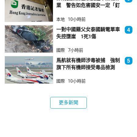
業 警告如危害國安一定「釘
死你」
本地
10小時前
一對中國籍父女泰國騎電單車
4
失控墮崖 1死1傷
國際
7小時前
馬航就有機師涉毒被捕 強制
5
旗下所有機師接受毒品檢測
國際
10小時前
更多新聞