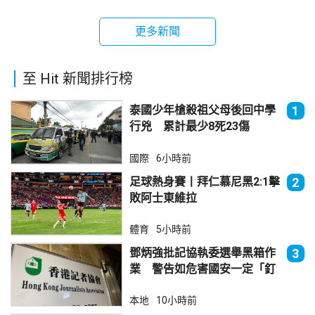
更多新聞
至 Hit 新聞排行榜
泰國少年槍殺祖父母後回中學
1
行兇 累計最少8死23傷
國際
6小時前
足球熱身賽丨拜仁慕尼黑2:1擊
2
敗阿士東維拉
體育
5小時前
鄧炳強批記協執委選舉黑箱作
3
業 警告如危害國安一定「釘
死你」
本地
10小時前