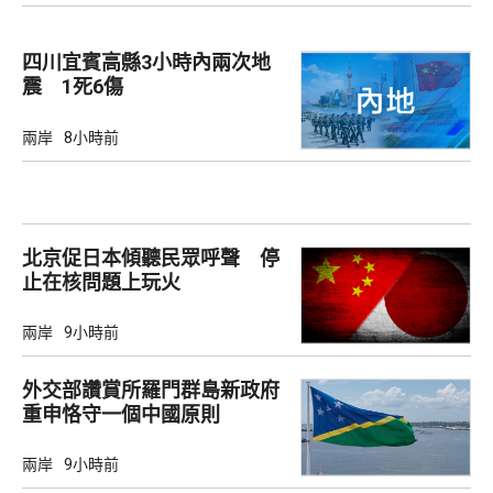
四川宜賓高縣3小時內兩次地
震 1死6傷
兩岸
8小時前
北京促日本傾聽民眾呼聲 停
止在核問題上玩火
兩岸
9小時前
外交部讚賞所羅門群島新政府
重申恪守一個中國原則
兩岸
9小時前