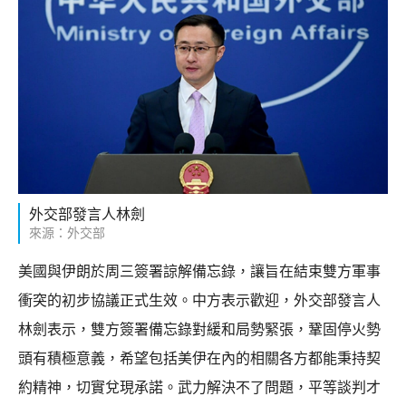
外交部發言人林劍
來源：外交部
美國與伊朗於周三簽署諒解備忘錄，讓旨在結束雙方軍事
衝突的初步協議正式生效。中方表示歡迎，外交部發言人
林劍表示，雙方簽署備忘錄對緩和局勢緊張，鞏固停火勢
頭有積極意義，希望包括美伊在內的相關各方都能秉持契
約精神，切實兌現承諾。武力解決不了問題，平等談判才