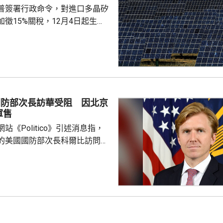
普簽署行政命令，對進口多晶矽
徵15%關稅，12月4日起生
業在美國設廠，制衡中國的晶片
。特朗普又對進口多晶矽和相關
價格，其中多晶矽每公斤21美
100美元；太陽能電池每瓦22
瓦38美仙。 公告又授權
劃，若企業承諾在美國建設、翻
國防部次長訪華受阻 因北京
矽、晶圓或太陽能電池等生產設
軍售
1月20日前...
站《Politico》引述消息指，
的美國國防部次長科爾比訪問中
，形容北京對此態度冷淡，原因
12月批准110億美元的對台軍
口限制、台海局勢，以至解放軍
活動而動盪不安，五角大樓官員
穩定兩國關係，他最近數月一直