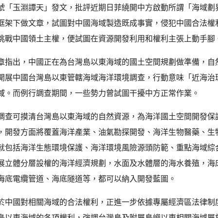
號「玉淵譚天」發文，批評近期日菲繞開中方啟動所謂「海域劃
框架下做文章，試圖對中國海域製造既成事實，侵犯中國合法權
挑戰中國領土主權，便試圖在資源開發利用和權利主張上動手腳
章指出，中國正在為台灣島以東海域的國土空間規劃做準備，自
開展中國台灣島以東管轄海域海洋環境調查，行動意味「近海治
域。而例行調查期間，一些勢力曾試圖干擾中方正常作業。
調查可摸清台灣島以東海域的自然資源，為海洋國土空間開發保
，開發方面將覆蓋海洋產業、油氣勘探開發、海洋生物醫藥、生
就包括海洋生態環境保護、海洋環境風險源頭防範、重點海域綜
展立體分層設權的海洋經濟規劃，水面及水體層的海水養殖，海
海底電纜管道、海底隧道等，都可以納入開發藍圖。
於中國對相關海域的合法權利，正進一步依據專屬經濟區法律制
島以東海域的各項權利，強調台灣島及附屬島嶼以東相關海域屬