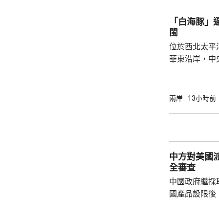
萬股，網下初
戰略配售數量
「白海豚」
樹科技總股本..
閩
位於西北太平
華東沿岸，中
計「白海豚」
海，之後移動
一早上在浙江
兩岸
13小時前
12至14級。 中央氣象台研判，「白海豚」登
陸後繼續向西
西行，在南方
統結合，可能
中方對美國
雨影響。國家海
全審查
中國政府繼採
國產品設限後
告，對美國網絡安
Network