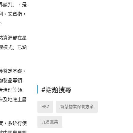
界談判」，是
利。文章指，
。
然資源部在星
理模式」已涵
護奠定基礎。
物製品等領
#話題搜尋
合治理等領
床及地底土層
HK2
智慧物業保養方案
九倉置業
度，系統行使
於中國專屬經