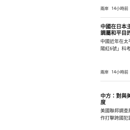
公告指，為保
兩岸
14小時前
行，防範網絡
依據《國家安
中國在日本
拓產品實施網絡安全審
調屬和平目
美國採取5項
中國近年在太
兩用物項對出口管
陽紅6號」科
的專屬經濟區
海底開採潛在
林劍回應說，
兩岸
14小時前
和平目的，嚴
人類對海洋的
益。 至於中國航母「遼寧艦」去年6月進入太
中方：對與
平洋區域，林
度
防政策，中國軍
美國聯邦調查
作打擊跨國犯
調，中方對與