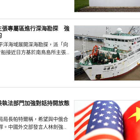
障關鍵信息基礎設施安全穩定運
安全風險隱患，維護國家安全，
全法》及《網絡安全法》，對派
主張專屬區進行深海勘探 強
查。 商務部昨日宣布對
的
反制措施，包括加強無人機相關
平洋海域展開深海勘探，派「向
...
考船接近日方基於南鳥島所主張
。被問到中方是否計劃在太平洋
的稀土資源，中國外交部發言人
中方開展的海洋科研活動服務是
格遵守國際法規定，旨在提升全
科學認知、促進國際社會整體利
美執法部門加強對話持開放態
劍強調，中國一貫奉行防禦性國
艦在有關海域活動完全符...
局局長帕特爾稱，希望與中俄合
罪。中國外交部發言人林劍強
美國執法部門加強對話溝通持開