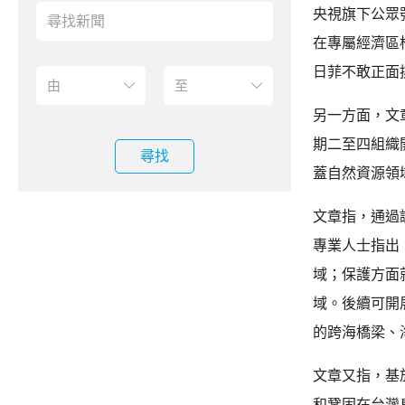
央視旗下公眾
在專屬經濟區
日菲不敢正面
另一方面，文
期二至四組織
尋找
蓋自然資源領
文章指，通過
專業人士指出
域；保護方面
域。後續可開
的跨海橋梁、
文章又指，基
和鞏固在台灣