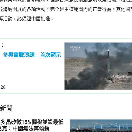
該海域開展的各項活動，完全是主權範圍內的正當行為。其他國
等活動，必須經中國批准。
：
7」參與實戰演練 首次顯示
026
新聞
多晶矽徵15%關稅並設最低
尼克：中國無法再傾銷