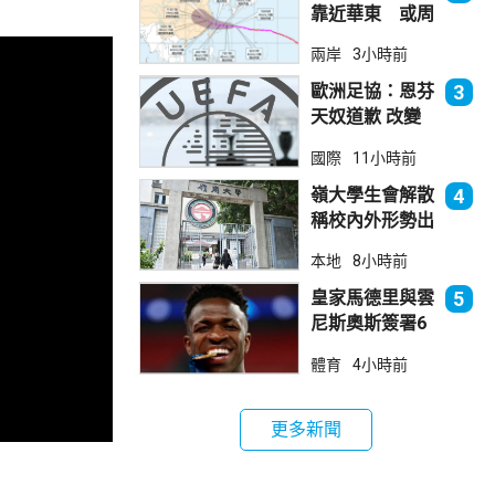
靠近華東 或周
日登陸浙閩沿岸
兩岸
3小時前
歐洲足協：恩芬
3
天奴道歉 改變
不了抵制世界盃
國際
11小時前
立場
嶺大學生會解散
4
稱校內外形勢出
現變化
本地
8小時前
皇家馬德里與雲
5
尼斯奧斯簽署6
年新約
體育
4小時前
更多新聞