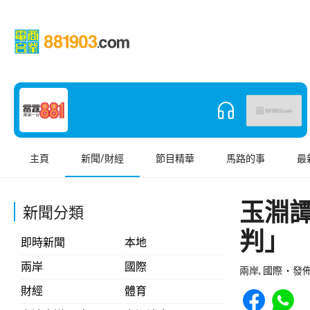
主頁
新聞/財經
節目精華
馬路的事
最
玉淵
新聞分類
判」
即時新聞
本地
兩岸
國際
兩岸, 國際
發佈 
Share to Face
Share t
財經
體育