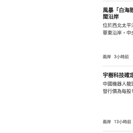
爭取中方的訪
風暴「白海
演講，要求國防
閩沿岸
位於西北太平
華東沿岸，中
「白海豚」將
西方向移動，
日間穿過琉球
兩岸
3小時前
逐漸向華東沿
早上在浙江到
宇樹科技確定
度為颱風或強
中國機器人龍
動，強度逐漸
發行價為每股1
續帶來的降雨較
元。網上及網
為下周三。 宇樹科技今次IPO採用戰略配售、
網下發行與網
開發行新股4
兩岸
13小時前
總股本比例為1