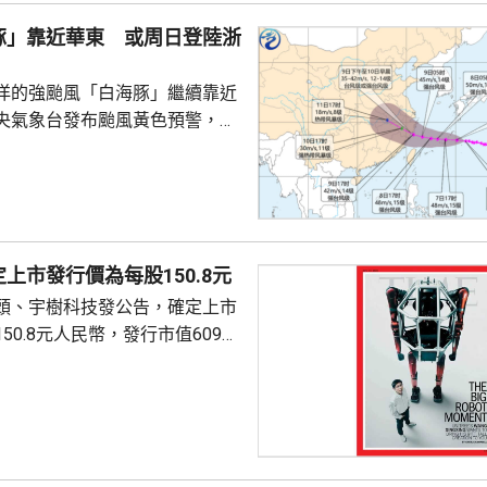
問邀請，並在中國國防大學發表
豚」靠近華東 或周日登陸浙
部官員與北...
洋的強颱風「白海豚」繼續靠近
央氣象台發布颱風黃色預警，指
以每小時15至20公里的速度向偏
強度變化不大或略有增強，今日
群島後移入東海，其後移速減慢
海靠近，可能後日下午至下周一
福建北部沿海地區登陸，登陸強
上市發行價為每股150.8元
颱風級，登陸後向西偏北方向移
頭、宇樹科技發公告，確定上市
減弱。專家表示，「白海豚」後
50.8元人民幣，發行市值609億
強，風雨影響範圍較大，...
下申購日為下周一，繳款截止日
上發行相結合的方式進行，擬公
040多萬股，擬發行數量佔發行後
0%。網上初始發行數量為647