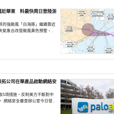
始發行數量為2580多萬股，初始
約為809萬股。發行完成後，宇
逼近華東 料最快周日登陸浙
.
洋的強颱風「白海豚」繼續靠近
央氣象台改發颱風黃色預警，預
明日日間穿過琉球群島後移入東
速度減慢，可能周日下午至下周
到福建北部沿岸地區登陸，風力
北移動，並逐漸減弱；亦有可能
迴旋2至3日；或北上與西風帶系
為北方帶來時間長、範圍大的風
派拓公司在華產品啟動網絡安
洋預報台發布海浪橙...
取5項措施，反制美方不斷對中
， 網絡安全審查辦公室今日發公
全公司、派拓（Palo Alto
s）在華銷售產品啟動網絡安全審查。