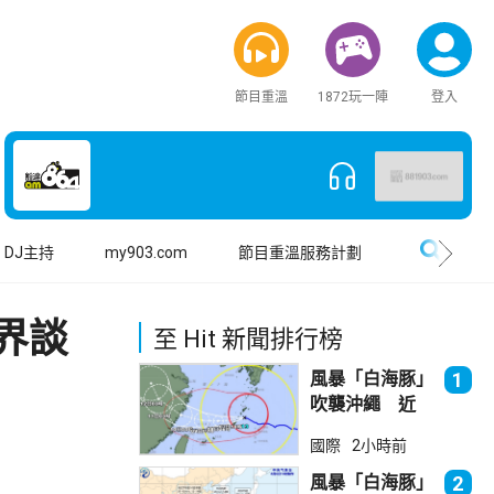
節目重溫
1872玩一陣
登入
搜尋
DJ主持
my903.com
節目重溫服務計劃
界談
至 Hit 新聞排行榜
風暴「白海豚」
1
吹襲沖繩 近
500航班取消
國際
2小時前
風暴「白海豚」
2