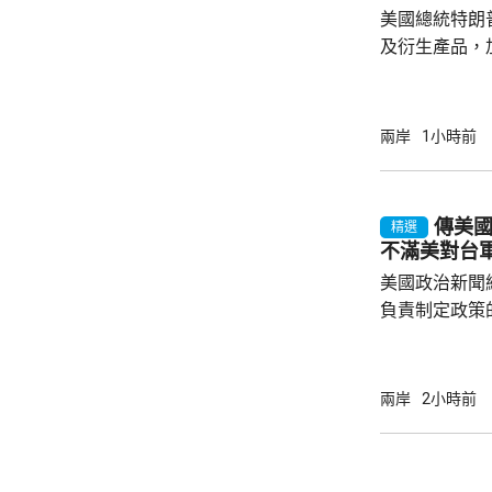
美國總統特朗
及衍生產品，加
效，以鼓勵企
和太陽能發展
產品設定最低
兩岸
1小時前
元；晶圓每公斤
美仙；太陽能組件每
商務部制定計
傳美
精選
新或擴建多晶
不滿美對台
施，並在2029年
美國政治新聞網
負責制定政策
國的計劃受阻
是不滿華府去年
售案。 報道指，科爾比認為美中關係過去一年
兩岸
2小時前
因為關稅、出
在南海的軍事
訪問中國有助