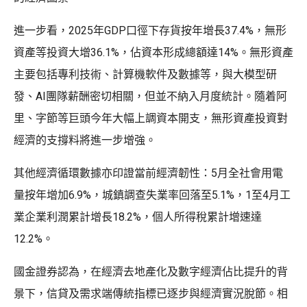
進一步看，2025年GDP口徑下存貨按年增長37.4%，無形
資產等投資大增36.1%，佔資本形成總額達14%。無形資產
主要包括專利技術、計算機軟件及數據等，與大模型研
發、AI團隊薪酬密切相關，但並不納入月度統計。隨着阿
里、字節等巨頭今年大幅上調資本開支，無形資產投資對
經濟的支撐料將進一步增強。
其他經濟循環數據亦印證當前經濟韌性：5月全社會用電
量按年增加6.9%，城鎮調查失業率回落至5.1%，1至4月工
業企業利潤累計增長18.2%，個人所得稅累計增速達
12.2%。
國金證券認為，在經濟去地產化及數字經濟佔比提升的背
景下，信貸及需求端傳統指標已逐步與經濟實況脫節。相