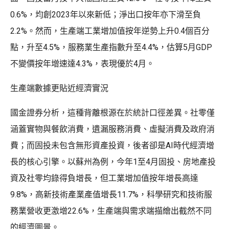
0.6%，均創2023年以來新低；淨出口按年亦下滑至負
2.2%。然而，生產端工業增加值按年逆勢上升0.4個百分
點，升至4.5%，服務業生產指數升至4.4%，估算5月GDP
不變價按年增速達4.3%，表現優於4月。
生產端數據更貼近經濟實況
國金證券分析，這種背離根源在於統計口徑差異。社零僅
涵蓋實物與餐飲消費，遺漏服務消費、虛擬消費及政府消
費；而固投未包含無形資產投資，後者卻是AI時代經濟增
長的核心引擎。以蘇州為例，今年1至4月固投、房地產投
資及社零均錄得負增長，但工業增加值按年增長高達
9.8%，高新技術產業產值增長11.7%，科學研究和技術服
務業營收更激增22.6%，生產端與需求端描繪出截然不同
的經濟圖景。