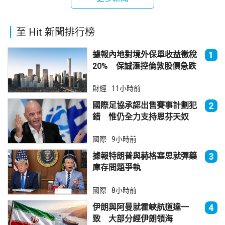
至 Hit 新聞排行榜
據報內地對境外保單收益徵稅
1
20% 保誠滙控倫敦股價急跌
財經
11小時前
國際足協承認出售賽事計劃犯
2
錯 惟仍全力支持恩芬天奴
國際
9小時前
據報特朗普與赫格塞思就彈藥
3
庫存問題爭執
國際
8小時前
伊朗與阿曼就霍峽航道達一
4
致 大部分經伊朗領海