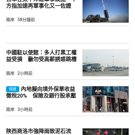
方指加速再軍事化又一佐證
兩岸
58分鐘前
中國駐以使館：多人打黑工權
益受損 籲勿受高薪誘惑跳槽
兩岸
2小時前
內地擬向境外保單收益
精選
徵稅20% 保險及銀行股承壓
兩岸
3小時前
陜西商洛市強降雨致泥石流