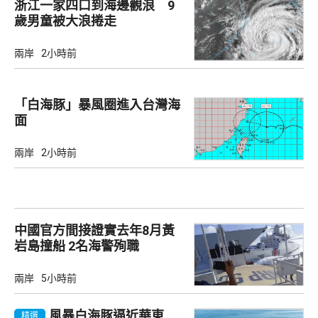
浙江一家四口到海邊觀浪 9
歲男童被大浪捲走
兩岸
2小時前
「白海豚」暴風圈進入台灣海
面
兩岸
2小時前
中國官方間接證實去年8月黃
岩島撞船 2名海警殉職
兩岸
5小時前
風暴白海豚逼近華東
精選