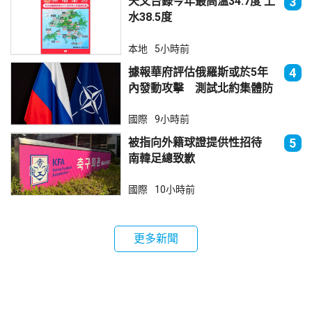
天文台錄今年最高溫34.7度 上
3
水38.5度
本地
5小時前
據報華府評估俄羅斯或於5年
4
內發動攻擊 測試北約集體防
禦
國際
9小時前
被指向外籍球證提供性招待
5
南韓足總致歉
國際
10小時前
更多新聞