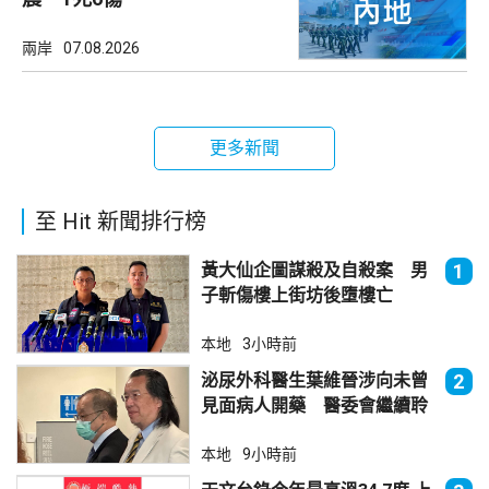
兩岸
07.08.2026
更多新聞
至 Hit 新聞排行榜
黃大仙企圖謀殺及自殺案 男
1
子斬傷樓上街坊後墮樓亡
本地
3小時前
泌尿外科醫生葉維晉涉向未曾
2
見面病人開藥 醫委會繼續聆
訊
本地
9小時前