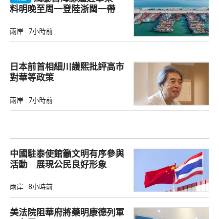
料明晚至周一登陸浙閩一帶
兩岸
7小時前
日本前首相細川護熙批評高市
對華等政策
兩岸
7小時前
中國駐泰使館籲文明有序參與
活動 展現公民良好形象
兩岸
8小時前
美法院阻華府將藥明康德列軍