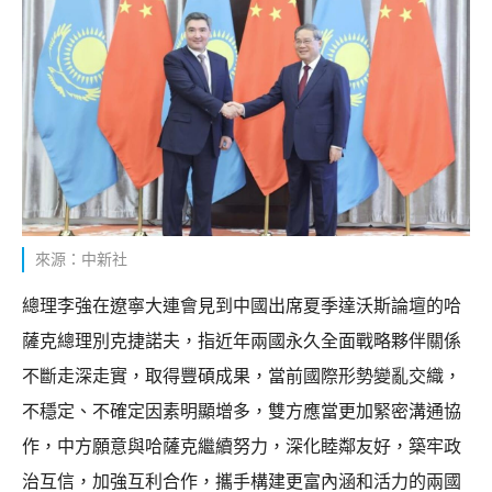
來源：中新社
總理李強在遼寧大連會見到中國出席夏季達沃斯論壇的哈
薩克總理別克捷諾夫，指近年兩國永久全面戰略夥伴關係
不斷走深走實，取得豐碩成果，當前國際形勢變亂交織，
不穩定、不確定因素明顯增多，雙方應當更加緊密溝通協
作，中方願意與哈薩克繼續努力，深化睦鄰友好，築牢政
治互信，加強互利合作，攜手構建更富內涵和活力的兩國