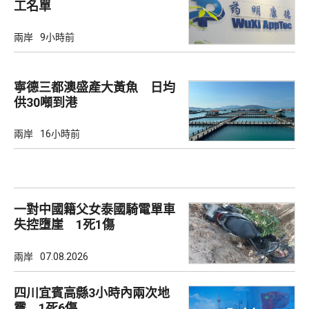
工名單
兩岸
9小時前
寧德三都澳盛產大黃魚 日均
供30噸到港
兩岸
16小時前
一對中國籍父女泰國騎電單車
失控墮崖 1死1傷
兩岸
07.08.2026
四川宜賓高縣3小時內兩次地
震 1死6傷