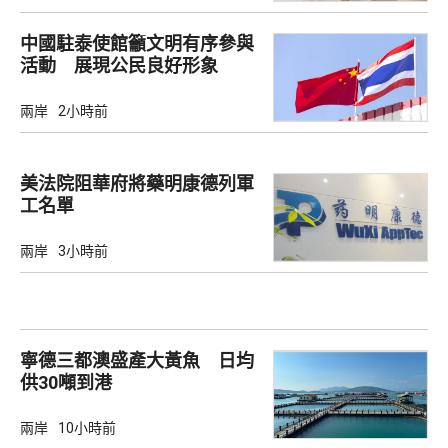
中國駐泰使館籲文明有序參與
活動 展現公民良好形象
兩岸
2小時前
美法院阻華府將藥明康德列軍
工名單
兩岸
3小時前
寧德三都澳盛產大黃魚 日均
供30噸到港
兩岸
10小時前