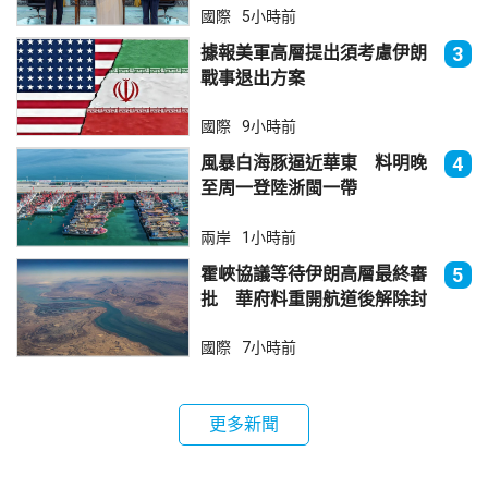
國際
5小時前
據報美軍高層提出須考慮伊朗
3
戰事退出方案
國際
9小時前
風暴白海豚逼近華東 料明晚
4
至周一登陸浙閩一帶
兩岸
1小時前
霍峽協議等待伊朗高層最終審
5
批 華府料重開航道後解除封
鎖
國際
7小時前
更多新聞