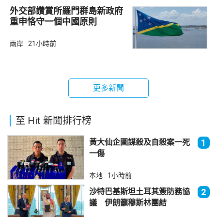
外交部讚賞所羅門群島新政府
重申恪守一個中國原則
兩岸
21小時前
更多新聞
至 Hit 新聞排行榜
黃大仙企圖謀殺及自殺案一死
1
一傷
本地
1小時前
沙特巴基斯坦土耳其簽防務協
2
議 伊朗籲穆斯林團結