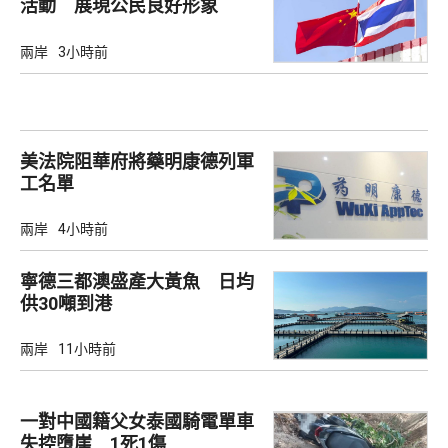
活動 展現公民良好形象
兩岸
3小時前
美法院阻華府將藥明康德列軍
工名單
兩岸
4小時前
寧德三都澳盛產大黃魚 日均
供30噸到港
兩岸
11小時前
一對中國籍父女泰國騎電單車
失控墮崖 1死1傷