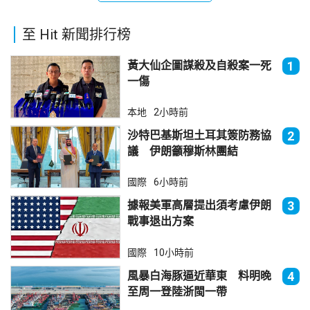
至 Hit 新聞排行榜
黃大仙企圖謀殺及自殺案一死
1
一傷
本地
2小時前
沙特巴基斯坦土耳其簽防務協
2
議 伊朗籲穆斯林團結
國際
6小時前
據報美軍高層提出須考慮伊朗
3
戰事退出方案
國際
10小時前
風暴白海豚逼近華東 料明晚
4
至周一登陸浙閩一帶