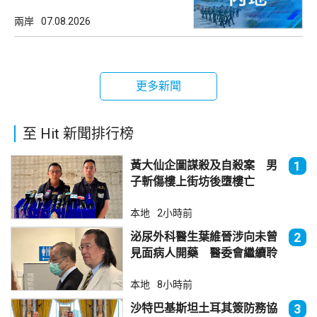
兩岸
07.08.2026
更多新聞
至 Hit 新聞排行榜
黃大仙企圖謀殺及自殺案 男
1
子斬傷樓上街坊後墮樓亡
本地
2小時前
泌尿外科醫生葉維晉涉向未曾
2
見面病人開藥 醫委會繼續聆
訊
本地
8小時前
沙特巴基斯坦土耳其簽防務協
3