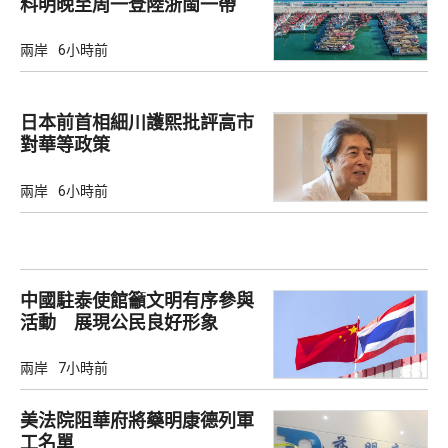
料明晚至周一登陸浙閩一帶
兩岸
6小時前
日本前首相細川護熙批評高市
對華等政策
兩岸
6小時前
中國駐泰使館籲文明有序參與
活動 展現公民良好形象
兩岸
7小時前
美法院阻華府將藥明康德列軍
工名單