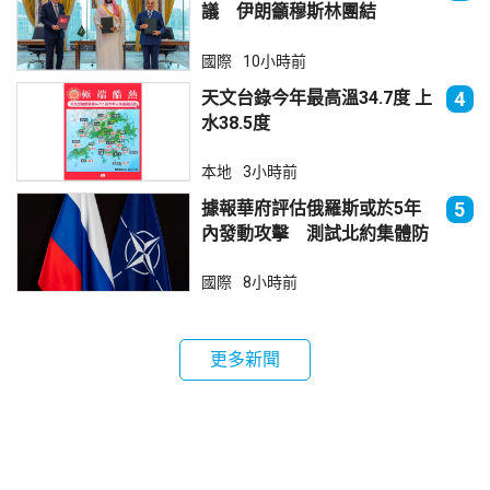
議 伊朗籲穆斯林團結
國際
10小時前
天文台錄今年最高溫34.7度 上
4
水38.5度
本地
3小時前
據報華府評估俄羅斯或於5年
5
內發動攻擊 測試北約集體防
禦
國際
8小時前
更多新聞