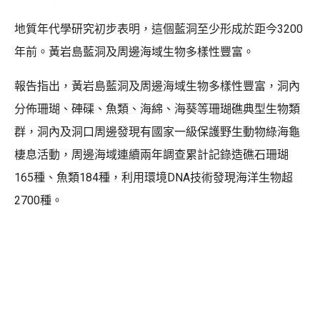
地質年代學研究初步表明，這個藍洞至少形成於距今3200
年前。黃岩島藍洞及周邊海域生物多樣性豐富。
報告指出，黃岩島藍洞及周邊海域生物多樣性豐富，洞內
分佈珊瑚、硨磲、魚類、海綿、海葵等珊瑚礁典型生物類
群，洞內及洞口周邊發現有國家一級保護野生動物綠海龜
棲息活動，周邊海域連續兩年調查累計記錄造礁石珊瑚
165種、魚類184種，利用環境DNA技術發現海洋生物超
2700種。