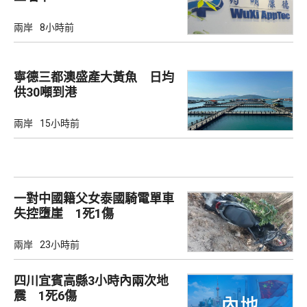
兩岸
8小時前
寧德三都澳盛產大黃魚 日均
供30噸到港
兩岸
15小時前
一對中國籍父女泰國騎電單車
失控墮崖 1死1傷
兩岸
23小時前
四川宜賓高縣3小時內兩次地
震 1死6傷