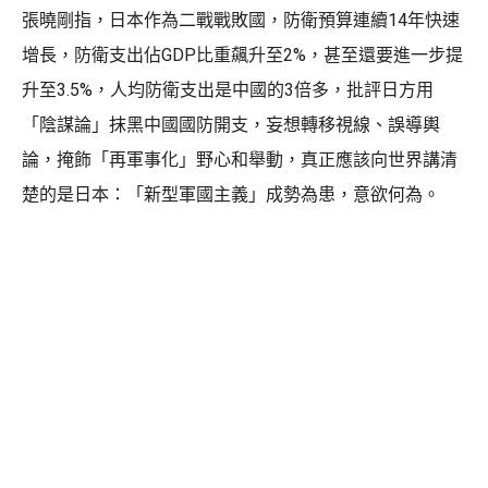
張曉剛指，日本作為二戰戰敗國，防衛預算連續14年快速
增長，防衛支出佔GDP比重飆升至2%，甚至還要進一步提
升至3.5%，人均防衛支出是中國的3倍多，批評日方用
「陰謀論」抹黑中國國防開支，妄想轉移視線、誤導輿
論，掩飾「再軍事化」野心和舉動，真正應該向世界講清
楚的是日本：「新型軍國主義」成勢為患，意欲何為。