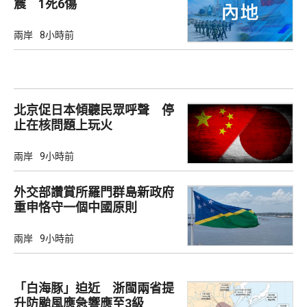
震 1死6傷
兩岸
8小時前
北京促日本傾聽民眾呼聲 停
止在核問題上玩火
兩岸
9小時前
外交部讚賞所羅門群島新政府
重申恪守一個中國原則
兩岸
9小時前
「白海豚」迫近 浙閩兩省提
升防颱風應急響應至3級