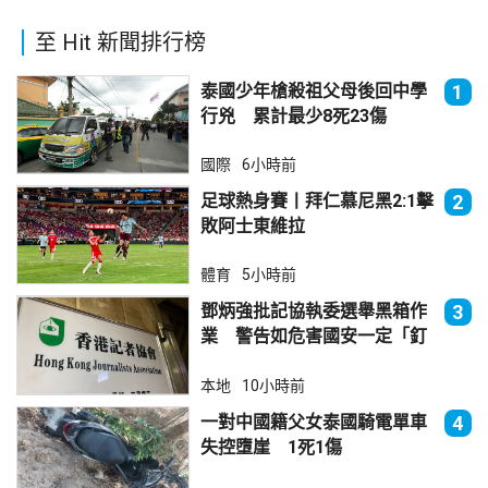
至 Hit 新聞排行榜
泰國少年槍殺祖父母後回中學
1
行兇 累計最少8死23傷
國際
6小時前
足球熱身賽丨拜仁慕尼黑2:1擊
2
敗阿士東維拉
體育
5小時前
鄧炳強批記協執委選舉黑箱作
3
業 警告如危害國安一定「釘
死你」
本地
10小時前
一對中國籍父女泰國騎電單車
4
失控墮崖 1死1傷