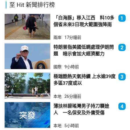
至 Hit 新聞排行榜
「白海豚」移入江西 料10多
1
個省未來3日現大範圍強降雨
兩岸
17分鐘前
特朗普指美國低調處理伊朗問
2
題 暗示會加大經濟壓力
國際
9小時前
極端酷熱天氣持續 上水逾39度
3
多區37度或以
本地
26分鐘前
薄扶林碧瑤灣男子持刀襲途
4
人 一名保安及外傭受傷
本地
5小時前