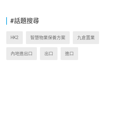
#話題搜尋
HK2
智慧物業保養方案
九倉置業
內地進出口
出口
進口