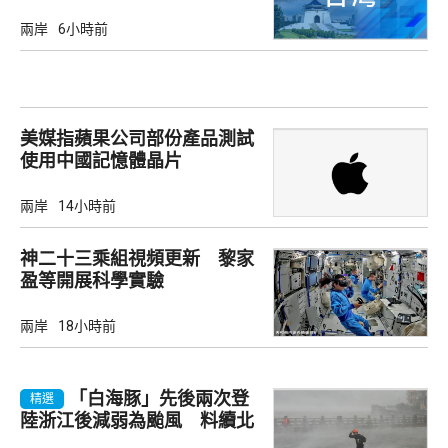
兩岸
6小時前
美媒指蘋果公司部份產品測試
使用中國記憶體晶片
兩岸
14小時前
神二十三乘組視頻更新 黎家
盈等開展科學實驗
兩岸
18小時前
「白海豚」先後兩次登
精選
陸浙江後減弱為颱風 料續北
上