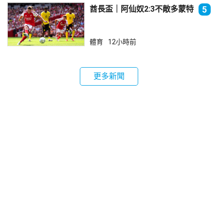
酋長盃｜阿仙奴2:3不敵多蒙特
5
體育
12小時前
更多新聞