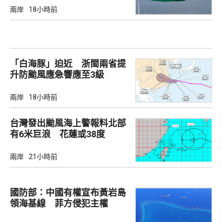
兩岸
18小時前
「白海豚」迫近 浙閩兩省提
升防颱風應急響應至3級
兩岸
18小時前
台灣發出颱風海上警報料北部
有6米巨浪 花蓮或38度
兩岸
21小時前
國防部：中國有權宣布黃岩島
領海基線 菲方侵犯主權