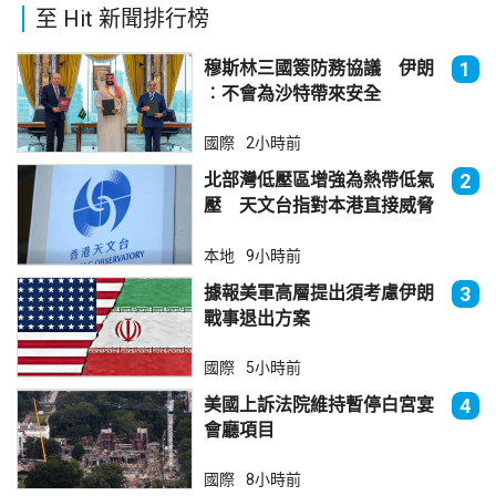
至 Hit 新聞排行榜
穆斯林三國簽防務協議 伊朗
1
︰不會為沙特帶來安全
國際
2小時前
北部灣低壓區增強為熱帶低氣
2
壓 天文台指對本港直接威脅
不大
本地
9小時前
據報美軍高層提出須考慮伊朗
3
戰事退出方案
國際
5小時前
美國上訴法院維持暫停白宮宴
4
會廳項目
國際
8小時前