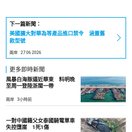
下一篇新聞：
美國擴大對華為等產品進口禁令 涵蓋舊
款型號
兩岸
27.06.2026
更多即時新聞
風暴白海豚逼近華東 料明晚
至周一登陸浙閩一帶
兩岸
3小時前
一對中國籍父女泰國騎電單車
失控墮崖 1死1傷