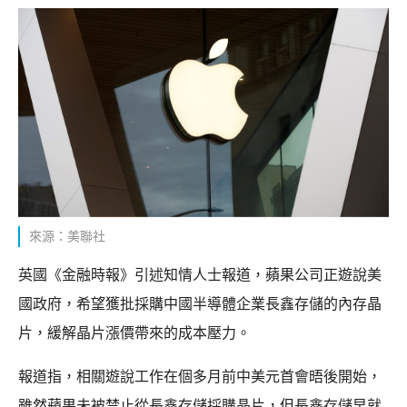
來源：美聯社
英國《金融時報》引述知情人士報道，蘋果公司正遊說美
國政府，希望獲批採購中國半導體企業長鑫存儲的內存晶
片，緩解晶片漲價帶來的成本壓力。
報道指，相關遊說工作在個多月前中美元首會晤後開始，
雖然蘋果未被禁止從長鑫存儲採購晶片，但長鑫存儲早就