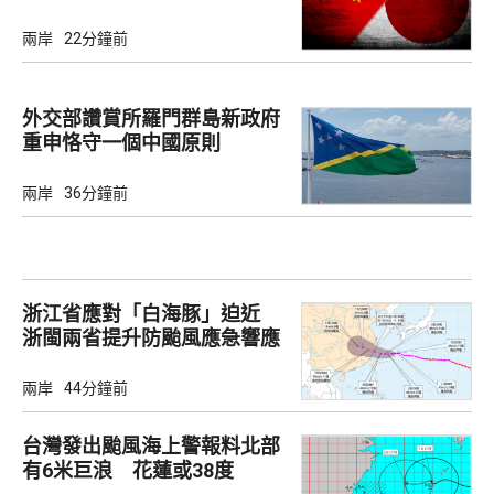
兩岸
22分鐘前
外交部讚賞所羅門群島新政府
重申恪守一個中國原則
兩岸
36分鐘前
浙江省應對「白海豚」迫近
浙閩兩省提升防颱風應急響應
至3級
兩岸
44分鐘前
台灣發出颱風海上警報料北部
有6米巨浪 花蓮或38度