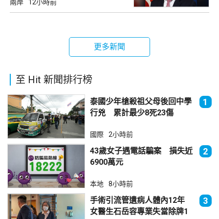
兩岸
12小時前
更多新聞
至 Hit 新聞排行榜
泰國少年槍殺祖父母後回中學
1
行兇 累計最少8死23傷
國際
2小時前
43歲女子遇電話騙案 損失近
2
6900萬元
本地
8小時前
手術引流管遺病人體內12年
3
女醫生石岳容專業失當除牌1