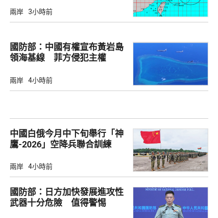
兩岸
3小時前
國防部：中國有權宣布黃岩島
領海基線 菲方侵犯主權
兩岸
4小時前
中國白俄今月中下旬舉行「神
鷹-2026」空降兵聯合訓練
兩岸
4小時前
國防部：日方加快發展進攻性
武器十分危險 值得警惕