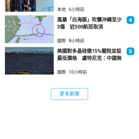
個月
本地
6小時前
風暴「白海豚」吹襲沖繩至少
4
3傷 近500航班取消
國際
8小時前
美國對多晶硅徵15%關稅並設
5
最低價格 盧特尼克：中國無
法再傾銷
國際
10小時前
更多新聞