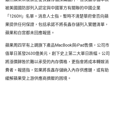
被美國國防部列入認定與中國軍方有關聯的中國企業
「1260H」名單。消息人士指，暫時不清楚華府會否向蘋
果提供任何保證，包括承諾不將長鑫存儲列入實體清單，
蘋果和白宮都未回應報道。
蘋果周四罕有上調旗下產品MacBook與iPad售價，公司市
值單日蒸發2630億美元，創下史上第二大單日跌幅。公司
將漲價歸咎於難以承受的內存價格，更指會將成本轉嫁消
費者。報道指，如果將長鑫存儲納入內存供應鏈，或有助
緩解蘋果受上游供應商擠壓的困境。