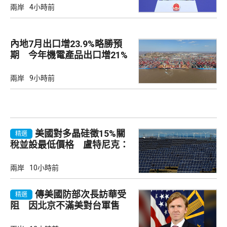
兩岸
4小時前
內地7月出口增23.9%略勝預
期 今年機電產品出口增21%
兩岸
9小時前
美國對多晶硅徵15%關
精選
稅並設最低價格 盧特尼克：
中國無法再傾銷
兩岸
10小時前
傳美國防部次長訪華受
精選
阻 因北京不滿美對台軍售