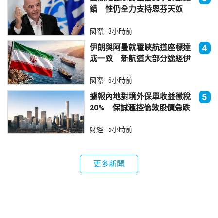
錯 惟仍全力支持恩芬天奴
國際
3小時前
伊朗與阿曼就霍峽航道座標達
4
成一致 新航道大部分途經伊
朗領海
國際
6小時前
據報內地對境外保單收益徵稅
5
20% 保誠滙控倫敦股價急跌
財經
5小時前
更多新聞