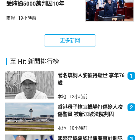
受賄逾5000萬判囚10年
兩岸
19小時前
更多新聞
至 Hit 新聞排行榜
著名填詞人黎彼得逝世 享年76
1
歲
本地
12小時前
香港母子樟宜機場打傷途人咬
2
傷警員 被新加坡法院判囚
本地
10小時前
國際足協承認出售賽事計劃犯
3