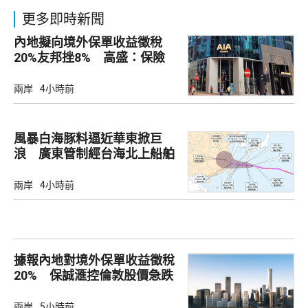
更多即時新聞
內地擬向境外保單收益徵稅
20%友邦挫8% 高盛：保險
股短期受壓
兩岸
4小時前
風暴白海豚料逼近華東掀巨
浪 廣東管制經台海北上船舶
兩岸
4小時前
據報內地對境外保單收益徵稅
20% 保誠滙控倫敦股價急跌
兩岸
5小時前