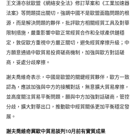
王文濤亦就歐盟《網絡安全法》修訂草案和《工業加速器
法案》等問題提出關切，強調中國不是歐盟面臨問題的根
源，而是解決問題的夥伴，批評歐方相關經貿工具及對華
限制措施，嚴重影響中歐正常經貿合作和全球產供鏈穩
定，敦促歐方重視中方嚴正關切，避免經貿摩擦升級；中
方願意通過中歐貿易投資磋商機制，加強與歐方對話磋
商，妥處分歧摩擦。
謝夫喬維奇表示，中國是歐盟的關鍵經貿夥伴，歐方一致
認為，應該加強與中方的接觸對話，無意擴大貿易摩擦，
並高度關注貿易平衡問題，願與中方加強對話磋商，管控
分歧，擴大對華出口，推動歐中經貿關係更加平衡穩定發
展。
謝夫喬維奇冀歐中貿易談判10月前有實質成果