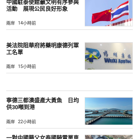
中國駐泰使館籲文明有序參與
活動 展現公民良好形象
兩岸
14小時前
美法院阻華府將藥明康德列軍
工名單
兩岸
15小時前
寧德三都澳盛產大黃魚 日均
供30噸到港
兩岸
22小時前
一對中國籍父女泰國騎電單車