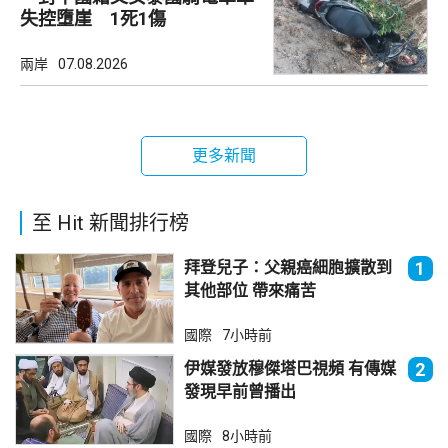
失控墮崖 1死1傷
兩岸
07.08.2026
更多新聞
至 Hit 新聞排行榜
拜登兒子：父親癌細胞擴散到
1
其他部位 帶來痛苦
國際
7小時前
伊媒發放穆傑塔巴視頻 有傳媒
2
發現早前曾播出
國際
8小時前