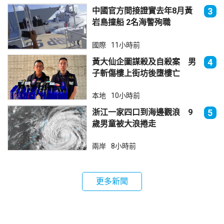
中國官方間接證實去年8月黃
3
岩島撞船 2名海警殉職
國際
11小時前
黃大仙企圖謀殺及自殺案 男
4
子斬傷樓上街坊後墮樓亡
本地
10小時前
浙江一家四口到海邊觀浪 9
5
歲男童被大浪捲走
兩岸
8小時前
更多新聞