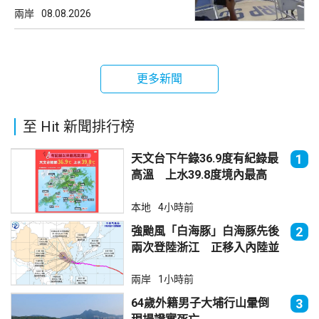
兩岸
08.08.2026
更多新聞
至 Hit 新聞排行榜
天文台下午錄36.9度有紀錄最
1
高溫 上水39.8度境內最高
本地
4小時前
強颱風「白海豚」白海豚先後
2
兩次登陸浙江 正移入內陸並
減弱
兩岸
1小時前
64歲外籍男子大埔行山暈倒
3