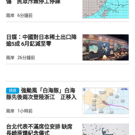
傷 民眾斥無停工停課
兩岸
6分鐘前
日媒：中國對日本稀土出口降
逾5成 6月釔減至零
兩岸
26分鐘前
強颱風「白海豚」白海
精選
豚先後兩次登陸浙江 正移入
內陸並減弱
兩岸
1小時前
台北代表不滿席位安排 缺席
長崎原爆紀念儀式