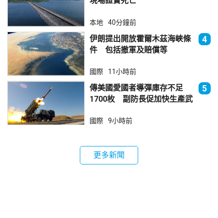
現場證實死亡
本地
40分鐘前
伊朗提出開放霍爾木茲海峽條
4
件 包括撤軍及賠償等
國際
11小時前
傳美國愛國者導彈庫存不足
5
1700枚 副防長促加快生產武
器
國際
9小時前
更多新聞