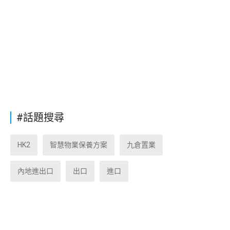
#話題搜尋
HK2
智慧物業保養方案
九倉置業
內地進出口
出口
進口