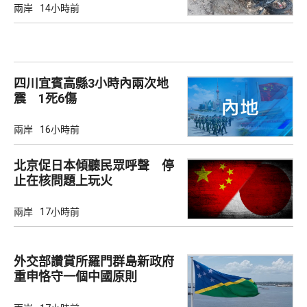
兩岸
14小時前
四川宜賓高縣3小時內兩次地
震 1死6傷
兩岸
16小時前
北京促日本傾聽民眾呼聲 停
止在核問題上玩火
兩岸
17小時前
外交部讚賞所羅門群島新政府
重申恪守一個中國原則