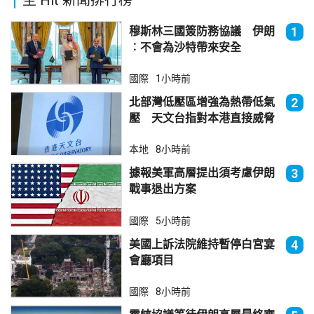
穆斯林三國簽防務協議 伊朗
1
︰不會為沙特帶來安全
國際
1小時前
北部灣低壓區增強為熱帶低氣
2
壓 天文台指對本港直接威脅
不大
本地
8小時前
據報美軍高層提出須考慮伊朗
3
戰事退出方案
國際
5小時前
美國上訴法院維持暫停白宮宴
4
會廳項目
國際
8小時前