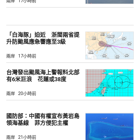
兩岸
17小時前
「白海豚」迫近 浙閩兩省提
升防颱風應急響應至3級
兩岸
17小時前
台灣發出颱風海上警報料北部
有6米巨浪 花蓮或38度
兩岸
20小時前
國防部：中國有權宣布黃岩島
領海基線 菲方侵犯主權
兩岸
21小時前