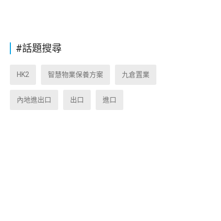
#話題搜尋
HK2
智慧物業保養方案
九倉置業
內地進出口
出口
進口