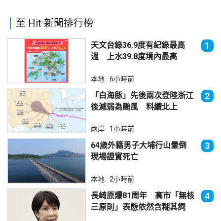
至 Hit 新聞排行榜
天文台錄36.9度有紀錄最高
1
溫 上水39.8度境內最高
本地
6小時前
「白海豚」先後兩次登陸浙江
2
後減弱為颱風 料續北上
兩岸
1小時前
64歲外籍男子大埔行山暈倒
3
現場證實死亡
本地
2小時前
長崎原爆81周年 高市「無核
4
三原則」表態依然含糊其詞