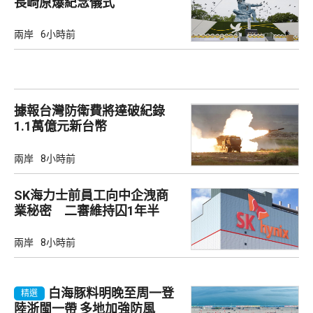
長崎原爆紀念儀式
兩岸
6小時前
據報台灣防衛費將達破紀錄
1.1萬億元新台幣
兩岸
8小時前
SK海力士前員工向中企洩商
業秘密 二審維持囚1年半
兩岸
8小時前
白海豚料明晚至周一登
精選
陸浙閩一帶 多地加強防風