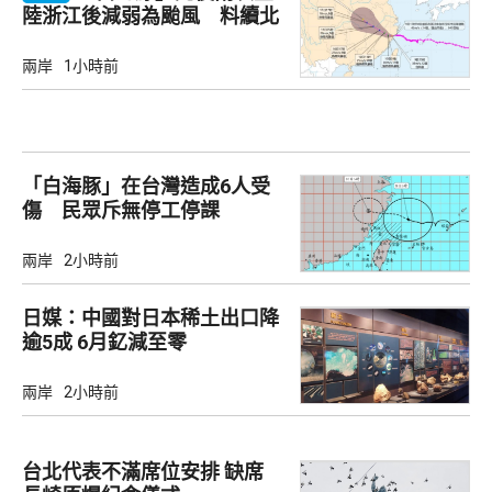
陸浙江後減弱為颱風 料續北
上
兩岸
1小時前
「白海豚」在台灣造成6人受
傷 民眾斥無停工停課
兩岸
2小時前
日媒：中國對日本稀土出口降
逾5成 6月釔減至零
兩岸
2小時前
台北代表不滿席位安排 缺席