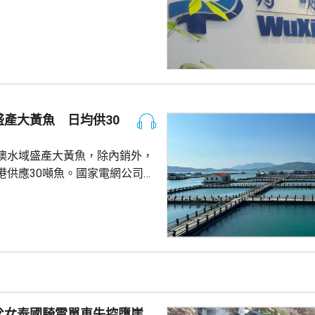
決定。美國聯邦地區法院星期五
欠缺證據，證明有關決定的合理
止執行決定。藥明康德對法院裁
認為此舉減輕公司被列入名單所
響，相信在客觀公平的司法審訊
 美國國防部6月將阿
及比亞迪等中國企業，列為支援
產大黃魚 日均供30
，多間被列入名單的公司事...
澳水域盛產大黃魚，除內銷外，
港供應30噸魚。國家電網公司就
元人民幣，為當地漁民提供可再生
題。 習近平批示60
魚人工繁殖技術 福建位於中
海岸線長達3320多公里，屬全國
豐富海洋資源。省內有22個較大
6個是深水港，包括廈門港和三
父女泰國騎電單車失控墮崖
...