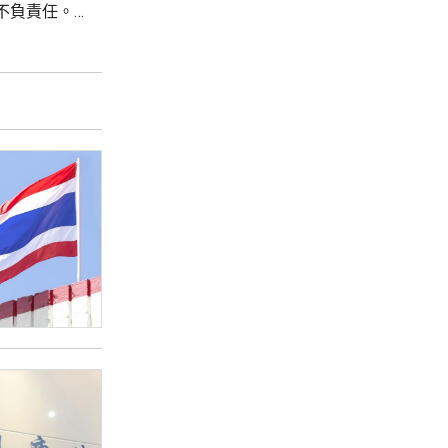
不負責任。
感和如何保
》，細川批