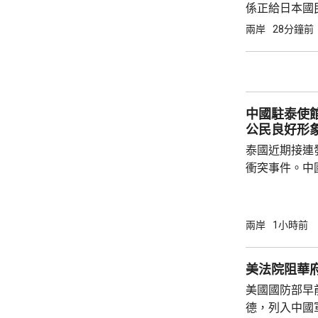
係正給日本國
他認為，高市
兩岸
28分鐘前
持平衡方面，
評是執著...
中國駐泰使
公民良好形
泰國近期接連
衝突事件。中
到泰國的公民
參與活動，自
定，文明旅遊
兩岸
1小時前
形象，並尊重
泰一家親」傳統友誼。 使館
美法院阻華
公民要提前做
美國國防部早
場、拍攝、攜
德，列入中國
法權益受到侵害