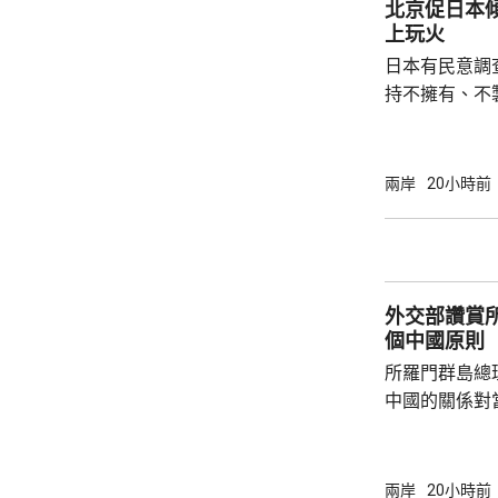
北京促日本
上玩火
日本有民意調
持不擁有、不
原則」；另有
至日本的「核
言人林劍回應
兩岸
20小時前
民意的鮮明反
榮的珍惜。日
圖突破「無核
日益膨脹的政
外交部讚賞
個中國原則
所羅門群島總
中國的關係對
羅門群島新政
京，外交部發
個中國，台灣
兩岸
20小時前