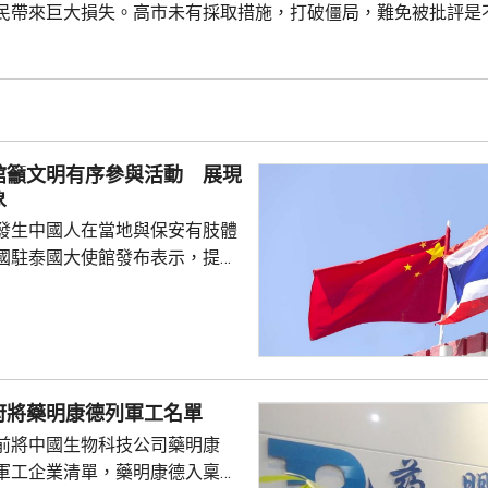
民帶來巨大損失。高市未有採取措施，打破僵局，難免被批評是
在與美國總統特朗普會面時顯得過於興奮，在處理對美中的距離
看不出有什麼戰略。 對於上月國會通過修改後的新版《皇室典範
館籲文明有序參與活動 展現
象
發生中國人在當地與保安有肢體
國駐泰國大使館發布表示，提醒
要遵守當地法律法規，文明有序
覺服從活動現場秩序和管理規
、禮貌待人，展現中國公民良好
當地民眾，珍惜和自覺維護「中
又指，參與活動的
府將藥明康德列軍工名單
好準備，了解活動規則，包括入
前將中國生物科技公司藥明康
帶物品等要求，如發生糾紛或合
軍工企業清單，藥明康德入稟法
，應保持冷靜，依法理性維...