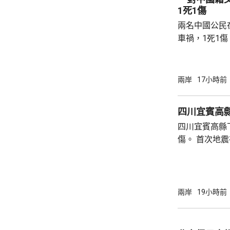
1死1傷
兩名中國公民
車禍，1死1
傳媒報道，死
單車去到一處
歲父親當場死
兩岸
17小時前
治。死者遺體
國駐泰國大使
四川宜賓高縣
後，已聯繫辦
四川宜賓高縣
者，妥善保存
傷。 首次地震在1時許發生，強度是4.9級，4
內的親屬，將為
時後再錄得一
死，另有6人
屋倒塌，有約
部緊急調集17
兩岸
19小時前
震區電力、通
運行正常。 當局指，抗震救災各項工作正在緊
張有序進行，