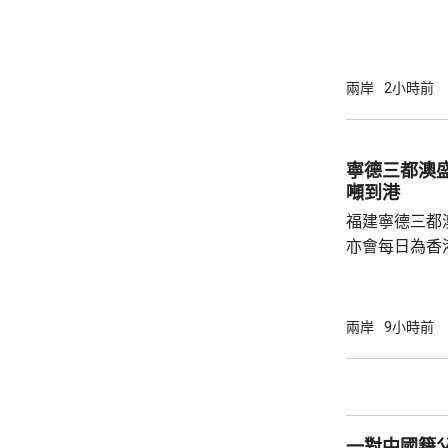
院挑戰華府的
裁定，國防部
性，並頒令阻
決表示歡迎，
兩岸
2小時前
帶來的不利影
後，事實終將不辯自明。
里巴巴、百度
寧德三都澳盛
中國軍方的實體
噸到港
福建寧德三都
亦會每日為香
斥資200萬
能源，解決水電供應問
萬 要求研發大黃
兩岸
9小時前
國東南沿海，
第二長，擁有
的港灣，其中
都澳等。 在三都澳，有漁民看中當地水質、水
一對中國籍
流和水溫適合，設