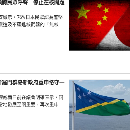
傾聽民眾呼聲 停止在核問題
查顯示，76%日本民眾認為應堅
製造及不運進核武器的「無核三
77%民眾反對美國將核武器部署
共享」構想。在北京，外交部發
指，民調結果充分反映日本主流
核立場，對來之不易的和平與繁
本官員公然炒作「核選項」、試
三原則」，暴露出日本右翼勢力
治、軍事野心，是拿一億多日本
所羅門群島新政府重申恪守一
人民的未來豪賭。 林劍指出，民心不...
理威爾日前在議會明確表示，同
當地發展至關重要，再次重申所
府將恪守一個中國原則。在北
言人林劍回應指，世界上只有一
是中國領土不可分割的一部分，