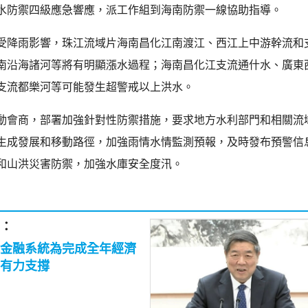
水防禦四級應急響應，派工作組到海南防禦一線協助指導。
受降雨影響，珠江流域片海南昌化江南渡江、西江上中游幹流和
南沿海諸河等將有明顯漲水過程；海南昌化江支流通什水、廣東
支流都樂河等可能發生超警戒以上洪水。
動會商，部署加強針對性防禦措施，要求地方水利部門和相關流
生成發展和移動路徑，加強雨情水情監測預報，及時發布預警信
和山洪災害防禦，加強水庫安全度汛。
：
金融系統為完成全年經濟
有力支撐