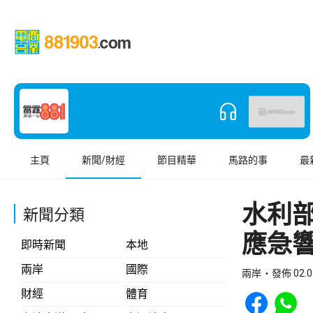
主頁
新聞/財經
節目精華
馬路的事
最
水利
新聞分類
應急
即時新聞
本地
兩岸
國際
兩岸
發佈 02.0
Share to Face
Share t
財經
體育