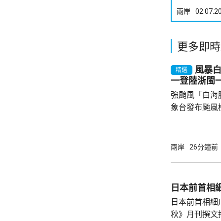
兩岸
02.07.2
更多即時
風暴
精選
一登陸浙閩
強颱風「白海
象台發布颱風
至周一清晨將
登陸，風暴中
級，陣風15
兩岸
26分鐘前
未來一日將有
雨，雨量達10
區仍有暴雨，
日本前首相
400毫米，浙
日本前首相細
上海市氣象台指
秋》月刊撰文