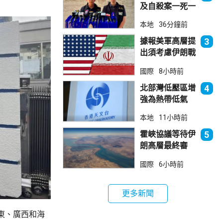
及自殺案一死一
傷
本地
36分鐘前
據報美軍高層提
3
出須考慮伊朗戰
事退出方案
國際
8小時前
北部灣低壓區增
4
強為熱帶低氣
壓 天文台指對
本地
11小時前
本港直接威脅不
大
霍峽協議等待伊
5
朗高層最終審
批 華府料重開
國際
6小時前
航道後解除封鎖
更多新聞
東、廣西和海