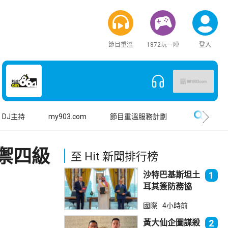
節目重溫
1872玩一陣
登入
搜尋
DJ主持
my903.com
節目重溫服務計劃
禦四級
至 Hit 新聞排行榜
沙特巴基斯坦土
1
耳其簽防務協
議 伊朗籲穆斯
國際
4小時前
林團結
黃大仙企圖謀殺
2