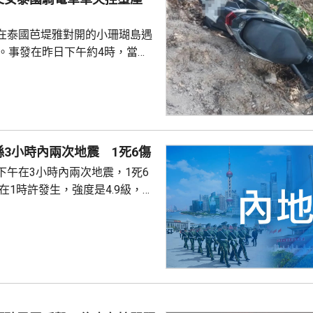
在泰國芭堤雅對開的小珊瑚島遇
傷。事發在昨日下午約4時，當地
者是一對父女，當時騎租用的電
彎位落斜時，失控跌落懸崖，51
亡，年約30歲的女兒受傷送院救
安放在醫院，等待家屬認領。 中
館表示，收到中國公民傷亡信息
3小時內兩次地震 1死6傷
案警局及醫院，要求積極救治傷
下午在3小時內兩次地震，1死6
死者遺體。使館已聯繫死者在國
家屬在泰國善後提...
次3級地震，1人被倒塌的牆壓
輕傷。當局排查顯示，無主體房
100間屋受損。市抗震救災指揮
支救援力量合共180多人救災。
信、燃氣、水利和居民供水設施
當地社會秩序穩定。