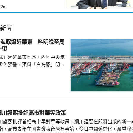
026
新聞
白海豚逼近華東 料明晚至周
一帶
豚」逼近華東地區。內地中央氣
橙色預警，預料「白海豚」明晚
在浙江舟山到福建福鼎一帶沿海
心經過的海域風力將達13至15
至17級；浙江、上海、江蘇等地，
大到暴雨，局部地區會有大暴
0至220毫米；未來三日華東地
部分地區累計雨量可達200至
細川護熙批評高市對華等政策
江東部局部更將超過600毫米。
川護熙批評首相高市早對華等政策；細川護熙在即將出版的新一
，「白海豚...
指，高市去年在國會發表台灣有事論，令日中關係惡化，嚴重降