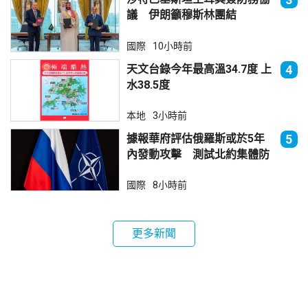
議 伊朗籲穆斯林團結
國際
10小時前
天文台錄今年最高溫34.7度 上
4
水38.5度
本地
3小時前
據報華府評估俄羅斯或於5年
5
內發動攻擊 測試北約集體防
禦
國際
8小時前
更多新聞