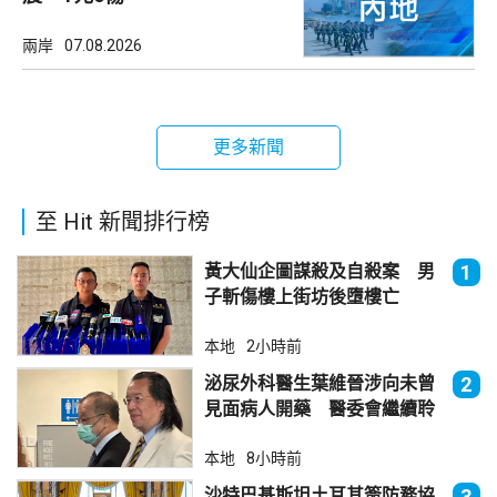
兩岸
07.08.2026
更多新聞
至 Hit 新聞排行榜
黃大仙企圖謀殺及自殺案 男
1
子斬傷樓上街坊後墮樓亡
本地
2小時前
泌尿外科醫生葉維晉涉向未曾
2
見面病人開藥 醫委會繼續聆
訊
本地
8小時前
沙特巴基斯坦土耳其簽防務協
3