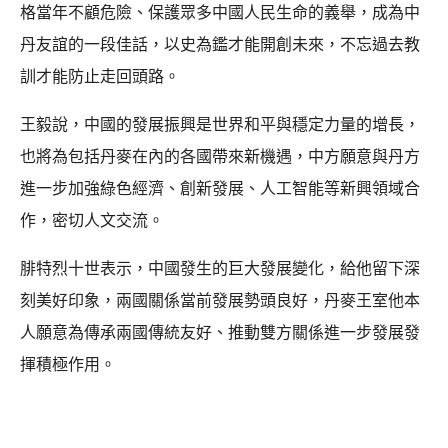
格當年不顧危險、保護眾多中國人民生命的義舉，成為中
丹友誼的一段佳話，以史為鑑才能開創未來，不忘過去教
訓才能防止走回頭路。
王毅說，中國的發展振興是世界和平與穩定力量的增長，
也將為包括丹麥在內的各國帶來新機遇，中方願意與丹方
進一步加強綠色經濟、創新發展、人工智能等新興領域合
作，密切人文交流。
腓特烈十世表示，中國發生的巨大發展變化，給他留下深
刻美好印象，兩國關係當前發展勢頭良好，丹麥王室他本
人願意為傳承兩國傳統友好、推動雙方關係進一步發展發
揮積極作用。