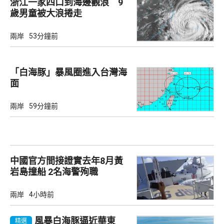
浙江一家四口到海邊觀浪 9
歲男童被大浪捲走
兩岸
53分鐘前
「白海豚」暴風圈進入台灣海
面
兩岸
59分鐘前
中國官方間接證實去年8月黃
岩島撞船 2名海警殉職
兩岸
4小時前
風暴白海豚逼近華東
精選