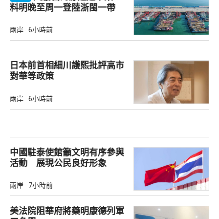
料明晚至周一登陸浙閩一帶
兩岸
6小時前
日本前首相細川護熙批評高市
對華等政策
兩岸
6小時前
中國駐泰使館籲文明有序參與
活動 展現公民良好形象
兩岸
7小時前
美法院阻華府將藥明康德列軍