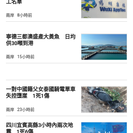
工名單
兩岸
8小時前
寧德三都澳盛產大黃魚 日均
供30噸到港
兩岸
15小時前
一對中國籍父女泰國騎電單車
失控墮崖 1死1傷
兩岸
23小時前
四川宜賓高縣3小時內兩次地
震 1死6傷