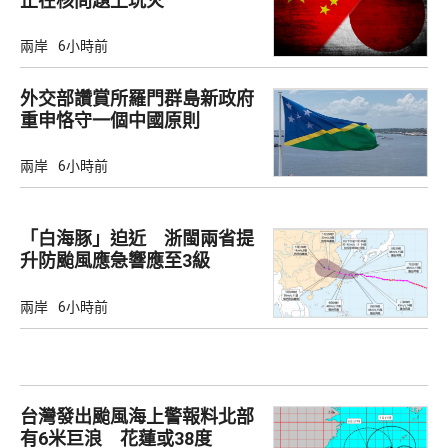
止在核問題上玩火
兩岸
6小時前
外交部讚賞所羅門群島新政府
重申恪守一個中國原則
兩岸
6小時前
「白海豚」迫近 浙閩兩省提
升防颱風應急響應至3級
兩岸
6小時前
台灣發出颱風海上警報料北部
有6米巨浪 花蓮或38度