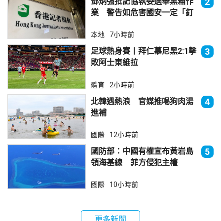
鄧炳強批記協執委選舉黑箱作
2
業 警告如危害國安一定「釘
死你」
本地
7小時前
足球熱身賽丨拜仁慕尼黑2:1擊
3
敗阿士東維拉
體育
2小時前
北韓遇熱浪 官媒推喝狗肉湯
4
進補
國際
12小時前
國防部：中國有權宣布黃岩島
5
領海基線 菲方侵犯主權
國際
10小時前
更多新聞