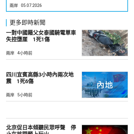
兩岸
05.07.2026
更多即時新聞
一對中國籍父女泰國騎電單車
失控墮崖 1死1傷
兩岸
4小時前
四川宜賓高縣3小時內兩次地
震 1死6傷
兩岸
5小時前
北京促日本傾聽民眾呼聲 停