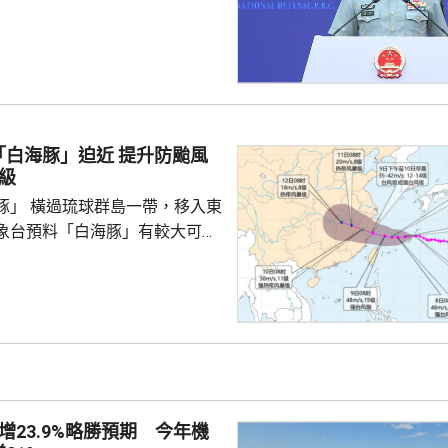
安全環境，遠程導彈將成為日本
。國防部新聞發言人陳曦回應，
發展進攻性武器的動向日益猖
，值得地區國家高度警惕，強調
安全威脅只是突破和平憲法和專
速推進再軍事化的藉口。 陳曦
豚」迫近 提升防颱風
日本安全、地區和平穩定的，恰
級
求擴軍備武、加速再軍事化...
豚」 橫過琉球群島一帶，移入東
象台預料「白海豚」有較大可能
，中午起提升防颱風應急響應至
地各部門密切關注颱風發展變
兩日，東海海域風力將達到10至
下午起，浙江沿海地區將有大雨暴
暴雨，降雨影響時間長，累計雨
防風加固工作，同時防範強降雨
增23.9%略勝預期 今年機
、地質災害、中小河...