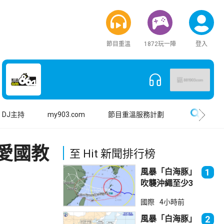
節目重溫
1872玩一陣
登入
搜尋
DJ主持
my903.com
節目重溫服務計劃
愛國教
至 Hit 新聞排行榜
風暴「白海豚」
1
吹襲沖繩至少3
傷 近500航班
國際
4小時前
取消
風暴「白海豚」
2