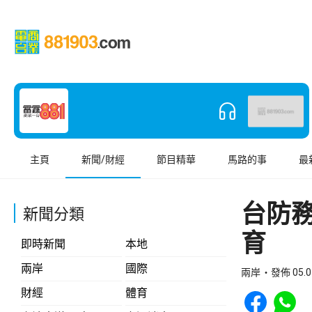
主頁
新聞/財經
節目精華
馬路的事
最
台防
新聞分類
育
即時新聞
本地
兩岸
國際
兩岸
發佈 05.0
Share to Face
Share t
財經
體育