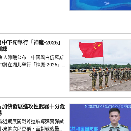
 國防部新聞發言人陳
島是中國固有領土，中方持續、
使主權和管轄權，是唯一有權依
黃岩島領海基線的國家，譴責菲
犯中國領土主權，違反國際法與
中下旬舉行「神鷹-2026」
則，非法無效，而中方組織...
訓練
言人陳曦公布，中國與白俄羅斯
將在湖北舉行「神鷹-2026」
練，以聯合城鎮反恐行動為課
偵察與反偵察、奪控與防衛、清
練，是雙方第4次舉行有關系列
一步提升參訓部隊實戰能力，加
演是在前年
方加快發展進攻性武器十分危
白俄羅斯布列斯特附近舉行以反
惕
「雄鷹突擊-2024」陸軍聯合
隊近期展開戰斧巡航導彈實彈試
鷹」系列對上一次...
小泉進次郎更稱，面對戰後最嚴