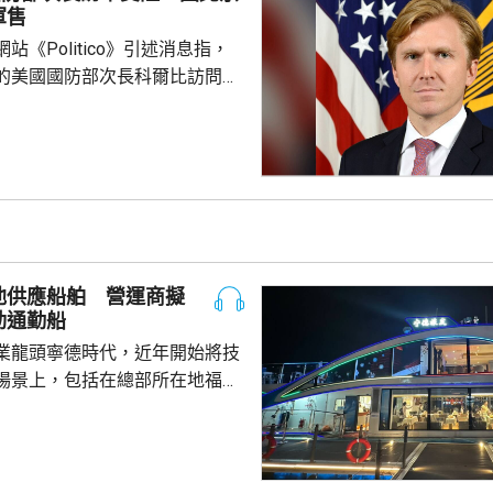
硅、晶圓或太陽能電池等生產設
軍售
1月20日前...
站《Politico》引述消息指，
的美國國防部次長科爾比訪問中
，形容北京對此態度冷淡，原因
12月批准110億美元的對台軍
口限制、台海局勢，以至解放軍
活動而動盪不安，五角大樓官員
穩定兩國關係，他最近數月一直
問邀請，並在中國國防大學發表
池供應船舶 營運商擬
部官員與北...
動通勤船
業龍頭寧德時代，近年開始將技
場景上，包括在總部所在地福建
船用電池。 負責營運的文
動船初期投入的成本比燃油船
至5年後將會回本，希望未來將電
多6小