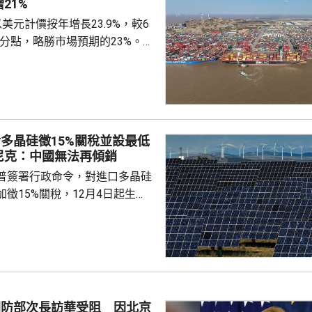
21%
美元計價按年增長23.9%，較6
百分點，略勝市場預期的23%。7
27.5%，較6月放緩8.5個百分
期的29.7%。7月貿易順差收窄
億美元，高於市場預期的1071億美
%，貿易順差7670億人民幣。 首
多晶硅徵15%關稅並設最低
口多7成 3D打印機倍增 海關
尼克：中國無法再傾銷
今年首...
普簽署行政命令，對進口多晶硅
徵15%關稅，12月4日起生
業在美國設廠，制衡中國的晶片
。特朗普又對進口多晶硅和相關
價格，其中多晶硅每公斤21美
100美元；太陽能電池每瓦22
瓦38美仙。 公告又授權
劃，若企業承諾在美國建設、翻
國防部次長訪華受阻 因北京