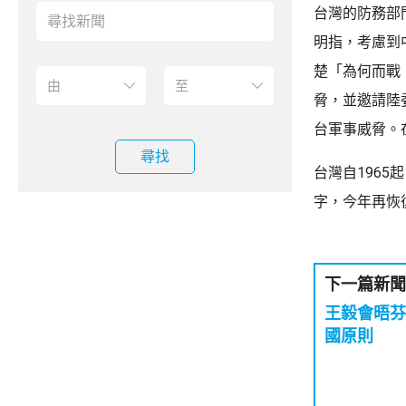
台灣的防務部
明指，考慮到
楚「為何而戰
脅，並邀請陸
台軍事威脅。
尋找
台灣自196
字，今年再恢
下一篇新聞
王毅會晤芬
國原則