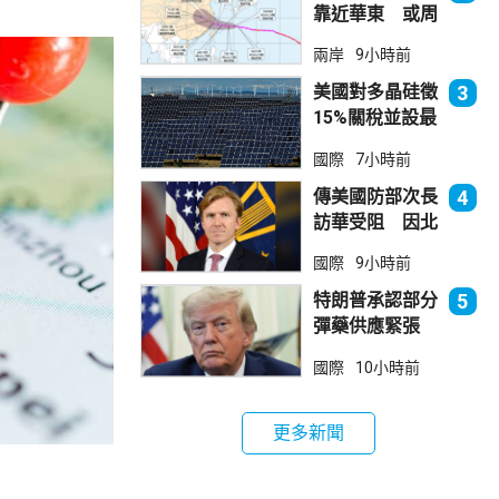
靠近華東 或周
日登陸浙閩沿岸
兩岸
9小時前
美國對多晶硅徵
3
15%關稅並設最
低價格 盧特尼
國際
7小時前
克：中國無法再
傾銷
傳美國防部次長
4
訪華受阻 因北
京不滿美對台軍
國際
9小時前
售
特朗普承認部分
5
彈藥供應緊張
稱霍峽協議未達
國際
10小時前
成
更多新聞