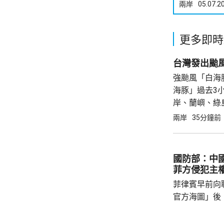
兩岸
05.07.2
更多即時
台灣發出颱
強颱風「白海
海豚」過去3
岸、蘭嶼、綠
上，其中北部
兩岸
35分鐘前
天氣高溫炎熱
市、...
國防部：中
菲方侵犯主
菲律賓早前向
官方海圖」後
海、領空和周
國海警亦在附