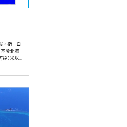
報，指「白
日基隆北海
可達3米以
響，台灣多地
高溫，台北