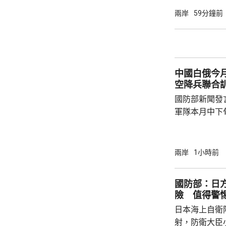
被菲方批評是非法行為。
兩岸
59分鐘前
曦強調，黃岩
和平、有效行
據國際法宣布
方行徑嚴重侵
中國白俄今月
國際關係基本準
空降兵聯合
國防部新聞發
軍隊本月中下旬
空降兵聯合訓
題，主要開展
剿與固守等演
兩岸
1小時前
聯訓，有助進
強兩軍務實合作。 兩國對上一次軍
國防部：日
7月，當時在
險 值得警
恐行動為背景的
日本海上自衛
訓練。至於「神
射，防衛大臣