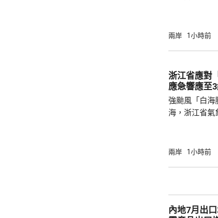
峻、最複雜的
一種反擊手段
批評日方加快
兩岸
1小時前
獗、十分危險
日方所謂周邊
守防衛規制，加
浙江省應對「白海
說，真正威脅
應急響應至3
恰是日本國內謀
強颱風「白海
海，浙江省氣
正面登陸浙江
三級，要求各
化，預計今明
兩岸
1小時前
13級。明日
雨，局部有大
量大。 省氣象台表示，需加強回港避風船隻管
理、濱海設施
內地7月出口
可能引發的山洪