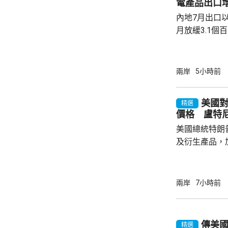
電產品出口增
內地7月出口以
月放緩3.1個
月進口按年增長
點，少過市場預
1成至1125
兩岸
5小時前
元。 以人民幣計價，7月出口升17.8%；進口
按年增長21.2
美國對
精選
7月電動汽車出
價格 盧特
總署數據顯示，
美國總統特朗
及衍生產品，加
效，以鼓勵企
和太陽能發展
產品設定最低
兩岸
7小時前
元；晶圓每公斤
美仙；太陽能組件每
商務部制定計
傳美
精選