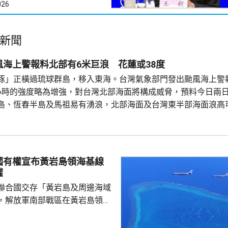
026
新聞
風海上警報料北部有6米巨浪 花蓮或38度
豚」正橫過琉球群島，移入東海。台灣氣象部門發出颱風海上警
小時的強度略為增強，對台灣北部海面將構成威脅，預料今日兩
島、恆春半島及馬祖易有湧浪，北部海面及台灣東半部海面浪高
沿海或有6米以上巨浪。 氣象部門又指，受颱風外圍環流沉降影
，宜蘭縣及花蓮縣可能出現焚風現象，花蓮縣可能出現攝氏38度
國有權宣布黃岩島領海基線
權
聯合國交存「黃岩島及周邊海域
，解放軍南部戰區在黃岩島領
邊海空域組織海空聯合演訓，中
近海域組織維權執法管控演練，