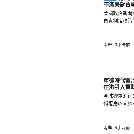
新或擴建多晶
不滿美對台
施，並在2029年
美國政治新聞網
負責制定政策
國的計劃受阻
是不滿華府去年
售案。 報道指，科爾比認為美中關係過去一年
兩岸
9小時前
因為關稅、出
在南海的軍事
訪問中國有助
爭取中方的訪
寧德時代電
演講，要求國防
在港引入電
全球鋰電池行
術應用於文旅
寧德，研製電動觀光
旅集團指，電
貴，但預料3
兩岸
9小時前
動船引入香港。 電動船充滿電可續航最