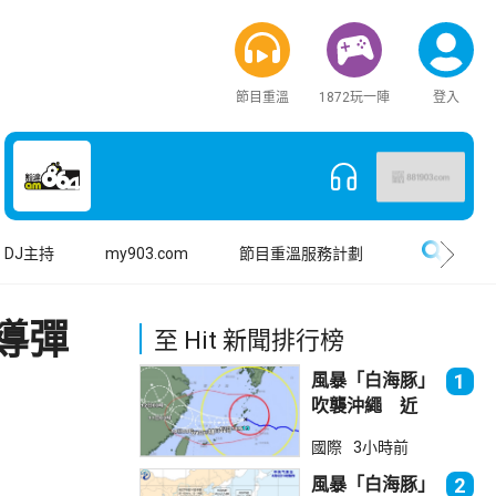
節目重溫
1872玩一陣
登入
搜尋
DJ主持
my903.com
節目重溫服務計劃
導彈
至 Hit 新聞排行榜
風暴「白海豚」
1
吹襲沖繩 近
500航班取消
國際
3小時前
風暴「白海豚」
2