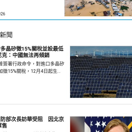
026
新聞
多晶矽徵15%關稅並設最低
尼克：中國無法再傾銷
普簽署行政命令，對進口多晶矽
徵15%關稅，12月4日起生
業在美國設廠，制衡中國的晶片
。特朗普又對進口多晶矽和相關
價格，其中多晶矽每公斤21美
100美元；太陽能電池每瓦22
瓦38美仙。 公告又授權
劃，若企業承諾在美國建設、翻
國防部次長訪華受阻 因北京
矽、晶圓或太陽能電池等生產設
軍售
1月20日前...