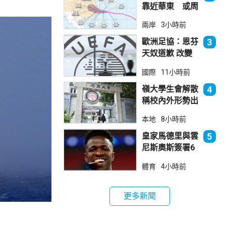
靠近華東 或周
日登陸浙閩沿岸
兩岸
3小時前
歐洲足協：恩芬
3
天奴道歉 改變
不了抵制世界盃
國際
11小時前
立場
嶺大學生會解散
4
稱校內外形勢出
現變化
本地
8小時前
皇家馬德里與雲
5
尼斯奧斯簽署6
年新約
體育
4小時前
更多新聞