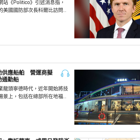
站《Politico》引述消息指，
的美國國防部次長科爾比訪問中
，形容北京對此態度冷淡，原因
12月批准110億美元的對台軍
口限制、台海局勢，以至解放軍
活動而動盪不安，五角大樓官員
穩定兩國關係，他最近數月一直
問邀請，並在中國國防大學發表
池供應船舶 營運商擬
部官員與北...
動通勤船
業龍頭寧德時代，近年開始將技
場景上，包括在總部所在地福建
船用電池。 負責營運的文
動船初期投入的成本比燃油船
至5年後將會回本，希望未來將電
多6小