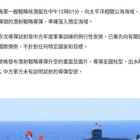
海軍一艘戰略核潛艇在中午12時01分，向太平洋相關公海海域
彈頭的潛射戰略導彈，準確落入預定海域。
今次導彈試射是中方年度軍事訓練的例行性安排，已事先向有關
國際慣例，不針對任何特定國家和目標。
傍晚發布潛射戰略導彈升空的畫面及圖片，導彈呈圓柱型，出水
；中方軍方未有說明試射的導彈型號，