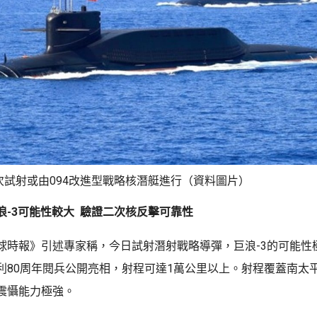
次試射或由094改進型戰略核潛艇進行（資料圖片）
浪-3可能性較大 驗證二次核反擊可靠性
球時報》引述專家稱，今日試射潛射戰略導彈，巨浪-3的可能性極
利80周年閱兵公開亮相，射程可達1萬公里以上。射程覆蓋南太
震懾能力極強。