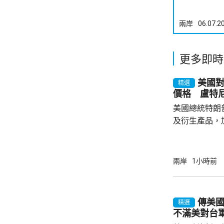
兩岸
06.07.2
更多即時
美國對
精選
價格 盧特
美國總統特朗
及衍生產品，加
效，以鼓勵企
和太陽能發展
產品設定最低
兩岸
1小時前
元；晶圓每公斤
美仙；太陽能組件每
商務部制定計
傳美
精選
新或擴建多晶
不滿美對台
施，並在2029年