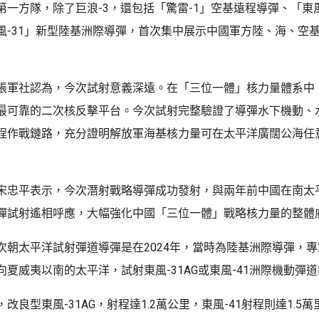
第一方隊，除了巨浪-3，還包括「驚雷-1」空基遠程導彈、「東風
風-31」新型陸基洲際導彈，首次集中展示中國軍方陸、海、空
張軍社認為，今次試射意義深遠。在「三位一體」核力量體系中
最可靠的二次核反擊平台。今次試射完整驗證了導彈水下機動、
程作戰鏈路，充分證明解放軍海基核力量可在太平洋廣闊公海任
宋忠平表示，今次潛射戰略導彈成功發射，與兩年前中國在南太
彈試射遙相呼應，大幅強化中國「三位一體」戰略核力量的整體
次朝太平洋試射彈道導彈是在2024年，當時為陸基洲際導彈，
夏威夷以南的太平洋，試射東風-31AG或東風-41洲際機動彈
改良型東風-31AG，射程達1.2萬公里，東風-41射程則達1.5