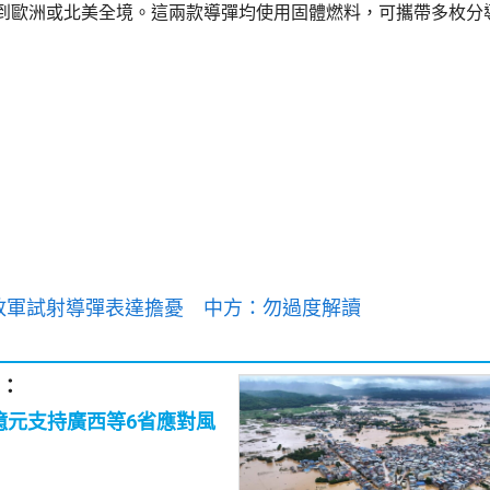
到歐洲或北美全境。這兩款導彈均使用固體燃料，可攜帶多枚分
放軍試射導彈表達擔憂 中方：勿過度解讀
：
6億元支持廣西等6省應對風