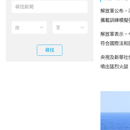
解放軍公布，
攜載訓練模擬
解放軍表示，
符合國際法和
尋找
央視及新華社
噴出猛烈火燄