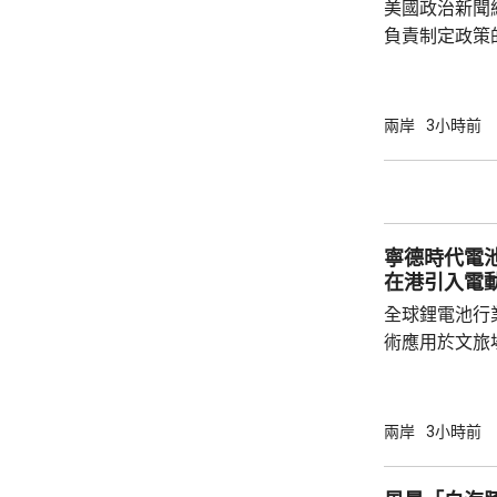
美國政治新聞網
負責制定政策
國的計劃受阻
是不滿華府去年
售案。 報道指，科爾比認為美中關係過去一年
兩岸
3小時前
因為關稅、出
在南海的軍事
訪問中國有助
爭取中方的訪
寧德時代電
演講，要求國防
在港引入電
全球鋰電池行
術應用於文旅
寧德，研製電動觀光
旅集團指，電
貴，但預料3
兩岸
3小時前
動船引入香港。 電動船充滿電可續航最
時 去年5月於港交所掛牌上市的寧德時代，目