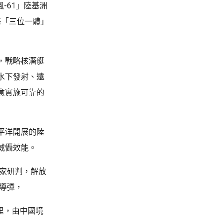
-61」陸基洲
基「三位一體」
，戰略核潛艇
水下發射、遠
意實施可靠的
平洋開展的陸
威懾效能。
專家研判，解放
道導彈，
萬里，由中國境