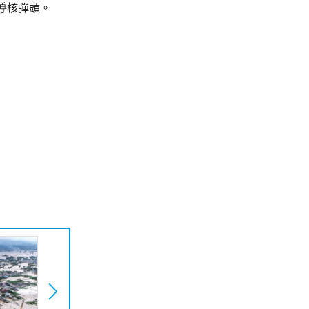
導核彈頭。