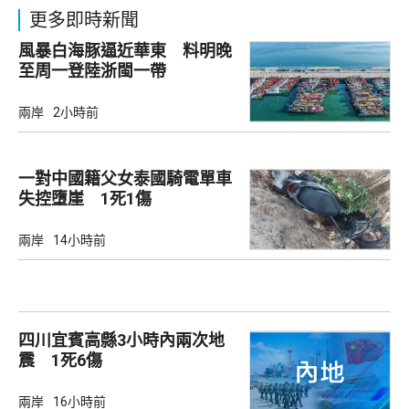
更多即時新聞
風暴白海豚逼近華東 料明晚
至周一登陸浙閩一帶
兩岸
2小時前
一對中國籍父女泰國騎電單車
失控墮崖 1死1傷
兩岸
14小時前
四川宜賓高縣3小時內兩次地
震 1死6傷
兩岸
16小時前