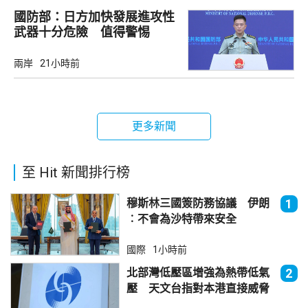
國防部：日方加快發展進攻性
武器十分危險 值得警惕
兩岸
21小時前
更多新聞
至 Hit 新聞排行榜
穆斯林三國簽防務協議 伊朗
1
︰不會為沙特帶來安全
國際
1小時前
北部灣低壓區增強為熱帶低氣
2
壓 天文台指對本港直接威脅
不大