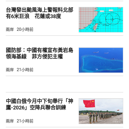
台灣發出颱風海上警報料北部
有6米巨浪 花蓮或38度
兩岸
20小時前
國防部：中國有權宣布黃岩島
領海基線 菲方侵犯主權
兩岸
21小時前
中國白俄今月中下旬舉行「神
鷹-2026」空降兵聯合訓練
兩岸
21小時前