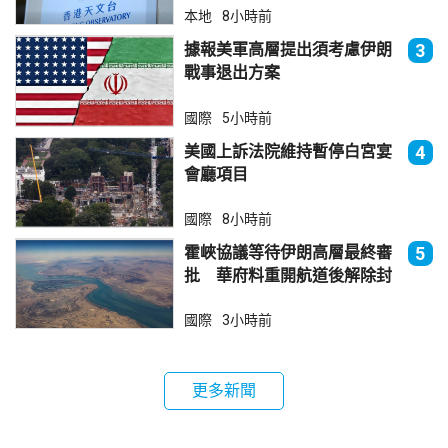
本地
8小時前
據報美軍高層提出須考慮伊朗
3
戰事退出方案
國際
5小時前
美國上訴法院維持暫停白宮宴
4
會廳項目
國際
8小時前
霍峽協議等待伊朗高層最終審
5
批 華府料重開航道後解除封
鎖
國際
3小時前
更多新聞