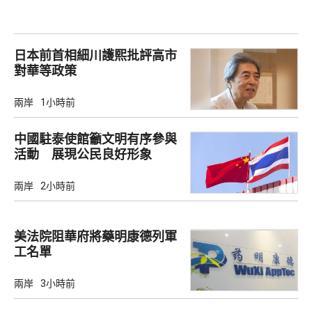
日本前首相細川護熙批評高市
對華等政策
兩岸
1小時前
中國駐泰使館籲文明有序參與
活動 展現公民良好形象
兩岸
2小時前
美法院阻華府將藥明康德列軍
工名單
兩岸
3小時前