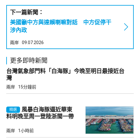
下一篇新聞：
美國籲中方與達賴喇嘛對話 中方促停干
涉內政
兩岸
09.07.2026
更多即時新聞
台灣氣象部門料「白海豚」今晚至明日最接近台
灣
兩岸
15分鐘前
風暴白海豚逼近華東
精選
料明晚至周一登陸浙閩一帶
兩岸
1小時前