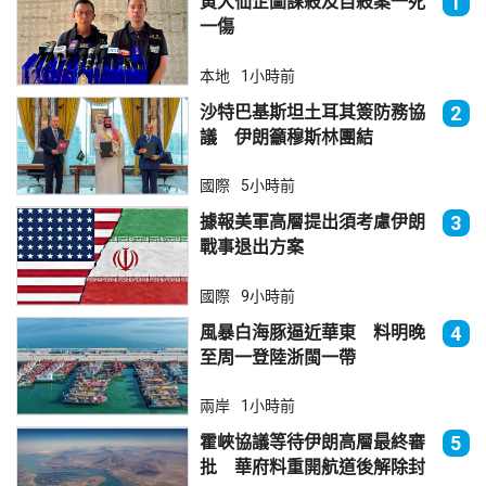
黃大仙企圖謀殺及自殺案一死
1
一傷
本地
1小時前
沙特巴基斯坦土耳其簽防務協
2
議 伊朗籲穆斯林團結
國際
5小時前
據報美軍高層提出須考慮伊朗
3
戰事退出方案
國際
9小時前
風暴白海豚逼近華東 料明晚
4
至周一登陸浙閩一帶
兩岸
1小時前
霍峽協議等待伊朗高層最終審
5
批 華府料重開航道後解除封