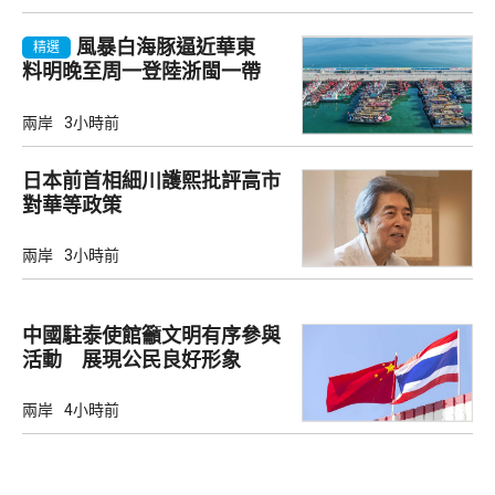
風暴白海豚逼近華東
精選
料明晚至周一登陸浙閩一帶
兩岸
3小時前
日本前首相細川護熙批評高市
對華等政策
兩岸
3小時前
中國駐泰使館籲文明有序參與
活動 展現公民良好形象
兩岸
4小時前