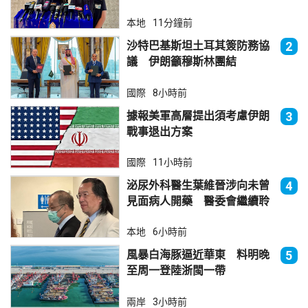
本地
11分鐘前
沙特巴基斯坦土耳其簽防務協
2
議 伊朗籲穆斯林團結
國際
8小時前
據報美軍高層提出須考慮伊朗
3
戰事退出方案
國際
11小時前
泌尿外科醫生葉維晉涉向未曾
4
見面病人開藥 醫委會繼續聆
訊
本地
6小時前
風暴白海豚逼近華東 料明晚
5
至周一登陸浙閩一帶
兩岸
3小時前