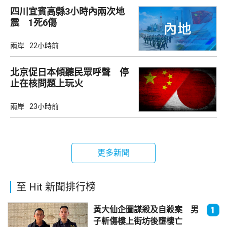
四川宜賓高縣3小時內兩次地
震 1死6傷
兩岸
22小時前
北京促日本傾聽民眾呼聲 停
止在核問題上玩火
兩岸
23小時前
更多新聞
至 Hit 新聞排行榜
黃大仙企圖謀殺及自殺案 男
1
子斬傷樓上街坊後墮樓亡