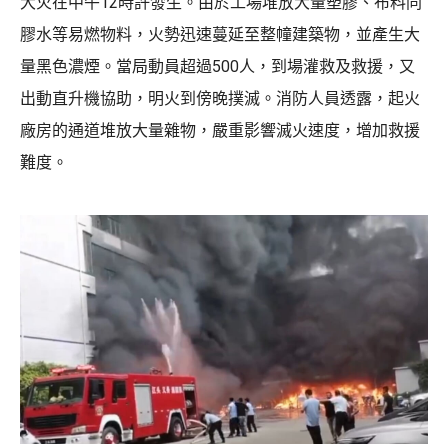
大火在中午12時許發生。由於工場堆放大量塑膠、布料同
膠水等易燃物料，火勢迅速蔓延至整幢建築物，並產生大
量黑色濃煙。當局動員超過500人，到場灌救及救援，又
出動直升機協助，明火到傍晚撲滅。消防人員透露，起火
廠房的通道堆放大量雜物，嚴重影響滅火速度，增加救援
難度。