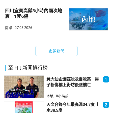
四川宜賓高縣3小時內兩次地
震 1死6傷
兩岸
07.08.2026
更多新聞
至 Hit 新聞排行榜
黃大仙企圖謀殺及自殺案 男
1
子斬傷樓上街坊後墮樓亡
本地
8小時前
天文台錄今年最高溫34.7度 上
2
水38.5度