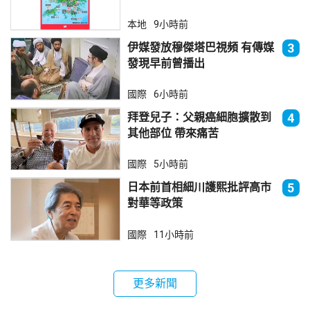
本地
9小時前
伊媒發放穆傑塔巴視頻 有傳媒
3
發現早前曾播出
國際
6小時前
拜登兒子：父親癌細胞擴散到
4
其他部位 帶來痛苦
國際
5小時前
日本前首相細川護熙批評高市
5
對華等政策
國際
11小時前
更多新聞