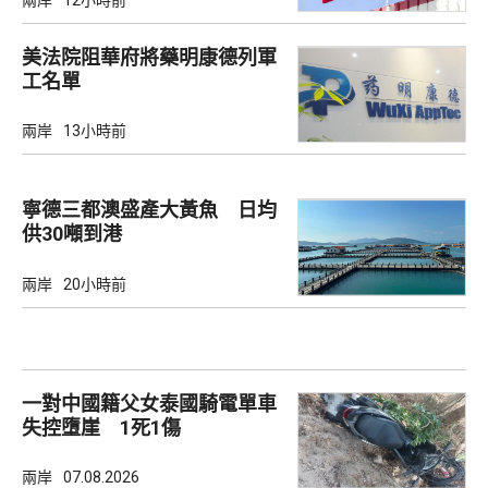
兩岸
12小時前
美法院阻華府將藥明康德列軍
工名單
兩岸
13小時前
寧德三都澳盛產大黃魚 日均
供30噸到港
兩岸
20小時前
一對中國籍父女泰國騎電單車
失控墮崖 1死1傷
兩岸
07.08.2026