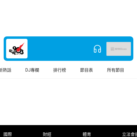
新熱話
DJ專欄
排行榜
節目表
所有節目
國際
財經
體育
立法會