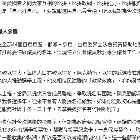
，是愛國者之間大家互相的比拼，比拼政綱、比拼能力、比拼服
而是『自己打自己』，要說服選民自己最合適，所以我認為今次
派人參選
在全部44個直選選區，都派人參選，由選委界立法會議員協助地
訂推薦委任區議員的名單，但現任立法會議員就要專注議會工作
區較以往大，每區人口亦較以往多，陳克勤指，以往的競選模式
高的人推動選舉工程，他又相信民建聯的「政黨效應」，亦能發
人士指，當局無提供三會成員聯絡，爭取提名有困難，陳克勤認
「我參選多年，從來不會有人將提名送給我，如果你從政初心是
能服務社區十多、二十年，去拿幾張提名有何困難呢？」
不會估計今次選舉的投票率，但認為政府要加緊宣傳，建議向投
己1998年在選舉投票後，都獲發投票紀念卡，一直保存至今，「
了一股收集的熱潮，所以是否可以考慮類似的工作，送一些簡單