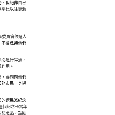
務，但絕非自己
選舉比以往更激
區委員會候選人
，不會建議他們
未必是行得通，
揮作用。
為，要問問他們
服務市民，身邊
票的選民派紀念
這個紀念卡當年
的紀念品，鼓勵