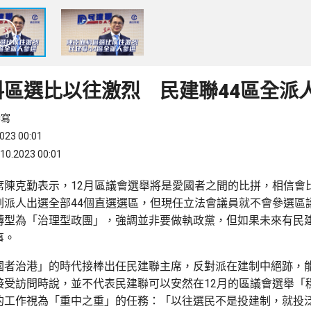
料區選比以往激烈 民建聯44區全派
特寫
23 00:01
.2023 00:01
席陳克勤表示，12月區議會選舉將是愛國者之間的比拼，相信會
劃派人出選全部44個直選選區，但現任立法會議員就不會參選區
轉型為「治理型政團」，強調並非要做執政黨，但如果未來有民
事。
國者治港」的時代接棒出任民建聯主席，反對派在建制中絕跡，
接受訪問時說，並不代表民建聯可以安然在12月的區議會選舉「
的工作視為「重中之重」的任務：「以往選民不是投建制，就投