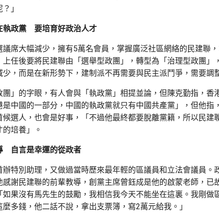
呢？」
在執政黨 要培育好政治人才
選議席大幅減少，擁有5萬名會員，掌握廣泛社區網絡的民建聯
，上任後要將民建聯由「選舉型政團」，轉型為「治理型政團」
減少，而是在新形勢下，建制派不再需要與民主派鬥爭，需要調
政團」的字眼，有人會與「執政黨」相提並論，但陳克勤指，香
港是中國的一部分，中國的執政黨就只有中國共產黨」，但他指
首候選人，也會是好事，「不過他最終都要脫離黨籍，所以民建
才的培養」。
導 自言是幸運的從政者
首辦特別助理，又做過當時歷來最年輕的區議員和立法會議員。
他感謝民建聯的前輩教導，創黨主席曾鈺成是他的啟蒙老師，已
「如果沒有馬先生的鼓勵，我相信我今天不能坐在這裏。我剛做
這麼多錢，他二話不說，拿出支票簿，寫2萬元給我。」