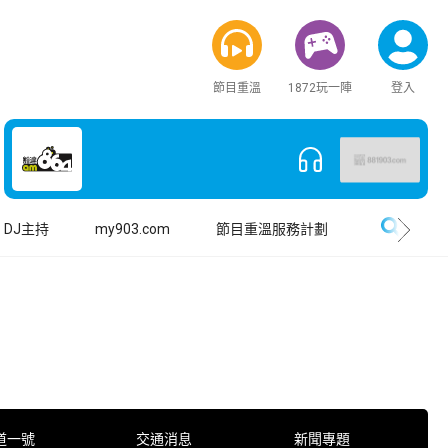
節目重溫
1872玩一陣
登入
搜尋
DJ主持
my903.com
節目重溫服務計劃
道一號
交通消息
新聞專題