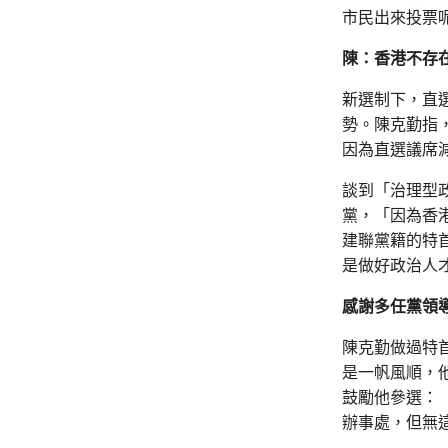
市民出來投票
陳：香港不存
新選制下，直
勢。陳克勤指
因為直選議席
談到「治理型
黨，「因為香
建聯黨籍的特
是做好政治人
感謝多任黨領
陳克勤做過特
是一帆風順，
鼓勵他參選：
辦事處，但無