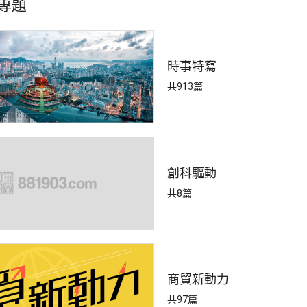
專題
時事特寫
共913篇
創科驅動
共8篇
商貿新動力
共97篇