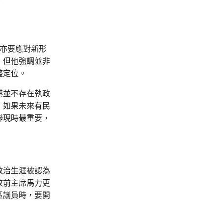
，亦要應對新形
，但他強調並非
整定位。
港並不存在執政
，如果未來有民
聯現時最重要，
政治生涯被認為
故前主席馬力更
區議員時，要開