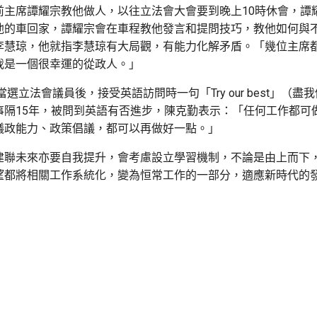
前主席譚耀宗教他做人，以往立法會大會要到晚上10時休會，譚
他的車回家，譚耀宗會在車程教他發言和提問技巧，教他如何與
李慧琼，他就指李慧琼有大局觀，有能力化解矛盾。「幾位主席
我是一個很幸運的從政人。」
當選立法會議員後，接受英語訪問時一句「Try our best」（
事隔15年，被問到英語有否進步，陳克勤表示：「任何工作都可
議政能力、政策倡議，都可以再做好一點。」
建聯未來亦要自我提升，會考慮設立學習機制，不論是由上而下
望都將相關工作系統化，變為恒常工作的一部分，適應新時代的