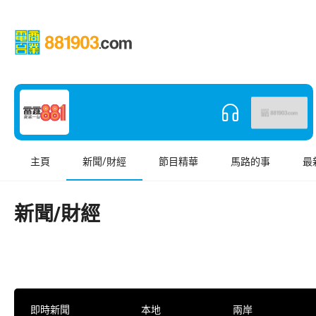
主頁
新聞/財經
節目精華
馬路的事
最
新聞/財經
即時新聞
本地
兩岸