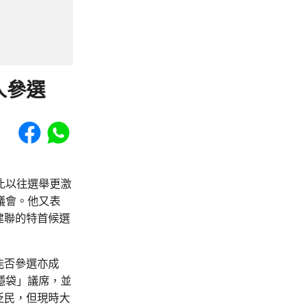
人參選
Share to Facebook
Share to WhatsApp
比以往選舉更激
議會。他又表
建聯的特首候選
能否參選亦成
穩袋」議席，並
泛民，但現時大