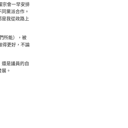
耀宗會一早安排
不同黨派合作。
都是我從政路上
盡我們所能），被
做得更好，不論
，還是議員的自
發展。