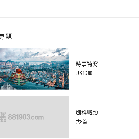
專題
時事特寫
共913篇
創科驅動
共8篇