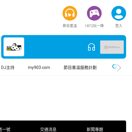
節目重溫
1872玩一陣
登入
搜尋
DJ主持
my903.com
節目重溫服務計劃
道一號
交通消息
新聞專題