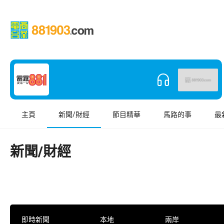
主頁
新聞/財經
節目精華
馬路的事
最
新聞/財經
即時新聞
本地
兩岸