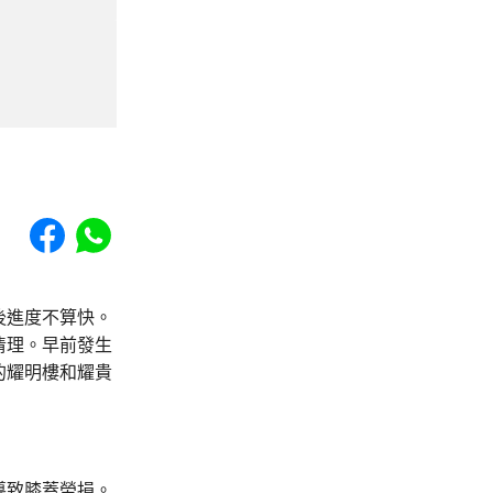
Share to Facebook
Share to WhatsApp
後進度不算快。
清理。早前發生
的耀明樓和耀貴
導致膝蓋勞損。