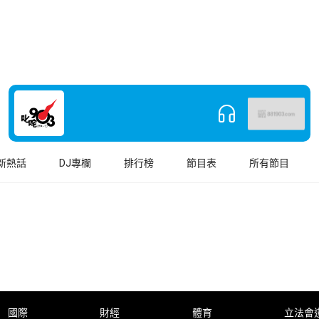
新熱話
DJ專欄
排行榜
節目表
所有節目
國際
財經
體育
立法會