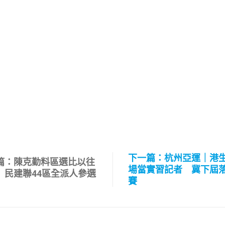
下一篇：杭州亞運｜港
篇：陳克勤料區選比以往
場當實習記者 冀下屆
 民建聯44區全派人參選
賽