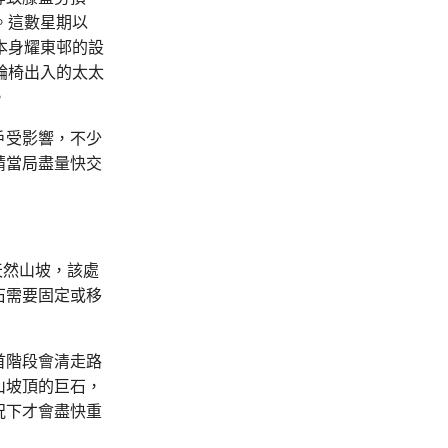
。這數星期以
！本身耀東邨的設
輪椅出入的太太
。
戶受影響，不少
請當局盡量快交
天然山坡，該處
石需要固定或移
首階段會清走路
山坡頂的巨石，
況下才會盡快重