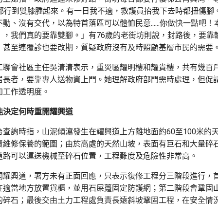
，都行到雙膝腫起來。有一日我不適，救護員抬我下去時都扭傷腳
動、沒有交代，以為特首落區可以體恤民意......你做快一點吧
』，我們真的要靠雙腳。」有76歲的老街坊則說，封路後，要靠
，甚至連覆診也要改期，質疑政府沒有及時照顧基層市民的需要
工聯會社區主任吳清清表示，重災區耀明樓和耀貴樓，共有幾百
居長者，要靠專人送物資上門。她理解政府部門需時處理，但促
加工作透明度。
能決定何時重開耀興道
台查詢時指，山泥傾瀉發生在耀興道上方離地面約60至100米的
責維修保養的範圍；由於高處的天然山坡，表面有巨石和大量碎
道路可以運送機械至碎石位置，工程難度及危險性非常高。
開耀興道，署方未有正面回應，只表示復修工程分三階段進行，
在適當地方放置貨櫃，並用石屎躉固定防護網；第二階段會鞏固
的碎石；最後交由土力工程處負責長遠斜坡鞏固工程，在安全情