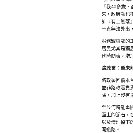
「我40多歲
來，政府動也不
計『有上無落
一直無法外出
服務耀東邨的
居民尤其是獨
代時間表，增
路政署：暫未
路政署回覆本
並非路政署負
除，加上沒有
至於何時能重
面上的泥石，
以及清理掉下
開道路。