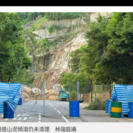
興道山泥傾瀉仍未清理 林瑞庭攝