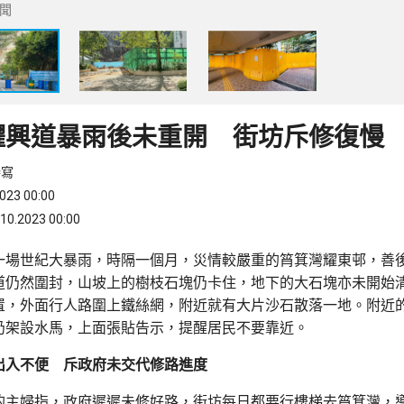
聞
耀興道暴雨後未重開 街坊斥修復慢
特寫
23 00:00
.2023 00:00
一場世紀大暴雨，時隔一個月，災情較嚴重的筲箕灣耀東邨，善
道仍然圍封，山坡上的樹枝石塊仍卡住，地下的大石塊亦未開始
置，外面行人路圍上鐵絲網，附近就有大片沙石散落一地。附近
仍架設水馬，上面張貼告示，提醒居民不要靠近。
出入不便 斥政府未交代修路進度
的主婦指，政府遲遲未修好路，街坊每日都要行樓梯去筲箕灣，