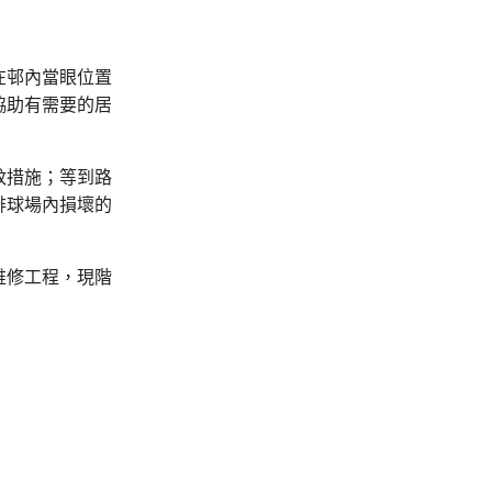
在邨內當眼位置
協助有需要的居
蚊措施；等到路
排球場內損壞的
維修工程，現階