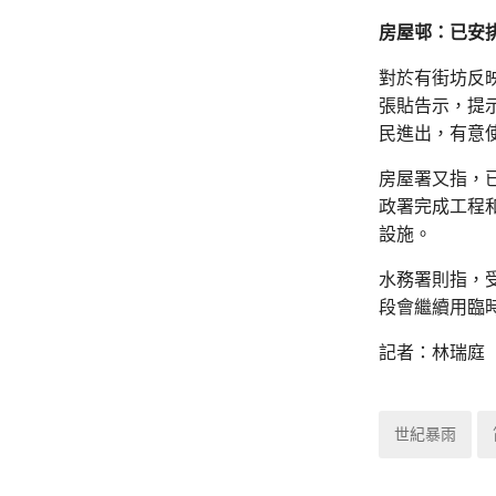
房屋邨：已安
對於有街坊反
張貼告示，提
民進出，有意
房屋署又指，
政署完成工程
設施。
水務署則指，
段會繼續用臨
記者：林瑞庭
世紀暴雨