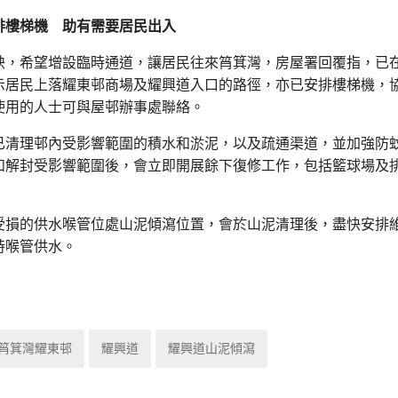
排樓梯機 助有需要居民出入
映，希望增設臨時通道，讓居民往來筲箕灣，房屋署回覆指，已
示居民上落耀東邨商場及耀興道入口的路徑，亦已安排樓梯機，
使用的人士可與屋邨辦事處聯絡。
已清理邨內受影響範圍的積水和淤泥，以及疏通渠道，並加強防
和解封受影響範圍後，會立即開展餘下復修工作，包括籃球場及
受損的供水喉管位處山泥傾瀉位置，會於山泥清理後，盡快安排
時喉管供水。
筲箕灣耀東邨
耀興道
耀興道山泥傾瀉