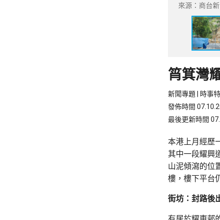
來源：商台新
筲箕灣
新聞專題 | 時事
發佈時間 07.10.20
最後更新時間 07.10
本港上月經歷
其中一段耀興
山泥傾瀉的位
樓，樓下平台
街坊：封路後
有居於耀東邨