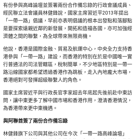
有份參與高峰論壇並簽署兩份合作備忘錄的行政會議成員、
經民聯立法會議員林健鋒說，國家主席習近平2013年提出
「一帶一路」倡議，早前亦表明倡議的根本出發點和落腳點
是要探索遠親近鄰的新發展，開拓和造福各國，亦可加強經
濟體之間的聯繫，為全球帶來無限商機。
他說，香港是國際金融、貿易及航運中心，中央全力支持香
港參與「一帶一路」建設，而香港的特別在於是中國唯一實
行普通法的司法管轄區，稅制簡單，不少地區特別是一帶一
路沿線國家都希望透過香港作為跳板，走入內地龐大市場，
香港絕對可發揮超級聯繫人的角色。
國家主席習近平與行政長官李家超去年底起先後前赴中東訪
問，讓中東更多了解中國市場和香港作用，澄清香港情況，
為香港帶來更中東機遇。
與阿聯酋簽了兩份合作備忘錄
林健鋒旗下公司與其他公司在今次「一帶一路高峰論壇」