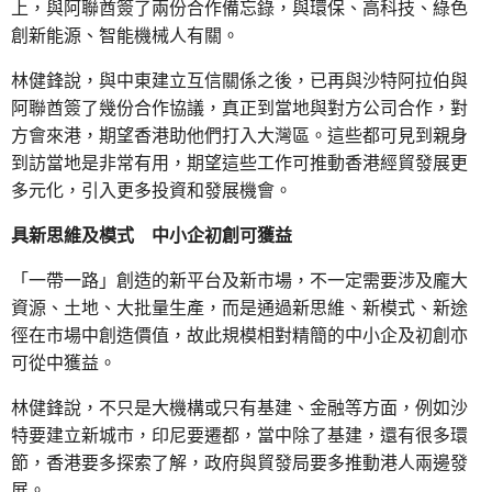
上，與阿聯酋簽了兩份合作備忘錄，與環保、高科技、綠色
創新能源、智能機械人有關。
林健鋒說，與中東建立互信關係之後，已再與沙特阿拉伯與
阿聯酋簽了幾份合作協議，真正到當地與對方公司合作，對
方會來港，期望香港助他們打入大灣區。這些都可見到親身
到訪當地是非常有用，期望這些工作可推動香港經貿發展更
多元化，引入更多投資和發展機會。
具新思維及模式 中小企初創可獲益
「一帶一路」創造的新平台及新市場，不一定需要涉及龐大
資源、土地、大批量生產，而是通過新思維、新模式、新途
徑在市場中創造價值，故此規模相對精簡的中小企及初創亦
可從中獲益。
林健鋒說，不只是大機構或只有基建、金融等方面，例如沙
特要建立新城市，印尼要遷都，當中除了基建，還有很多環
節，香港要多探索了解，政府與貿發局要多推動港人兩邊發
展。