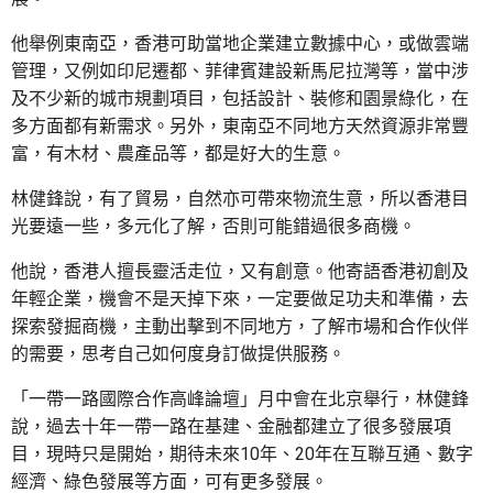
他舉例東南亞，香港可助當地企業建立數據中心，或做雲端
管理，又例如印尼遷都、菲律賓建設新馬尼拉灣等，當中涉
及不少新的城市規劃項目，包括設計、裝修和園景綠化，在
多方面都有新需求。另外，東南亞不同地方天然資源非常豐
富，有木材、農產品等，都是好大的生意。
林健鋒說，有了貿易，自然亦可帶來物流生意，所以香港目
光要遠一些，多元化了解，否則可能錯過很多商機。
他說，香港人擅長靈活走位，又有創意。他寄語香港初創及
年輕企業，機會不是天掉下來，一定要做足功夫和準備，去
探索發掘商機，主動出擊到不同地方，了解市場和合作伙伴
的需要，思考自己如何度身訂做提供服務。
「一帶一路國際合作高峰論壇」月中會在北京舉行，林健鋒
說，過去十年一帶一路在基建、金融都建立了很多發展項
目，現時只是開始，期待未來10年、20年在互聯互通、數字
經濟、綠色發展等方面，可有更多發展。