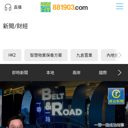
直播
新聞/財經
HK2
智慧物業保養方案
九倉置業
內地進出口
即時新聞
本地
兩岸
國際