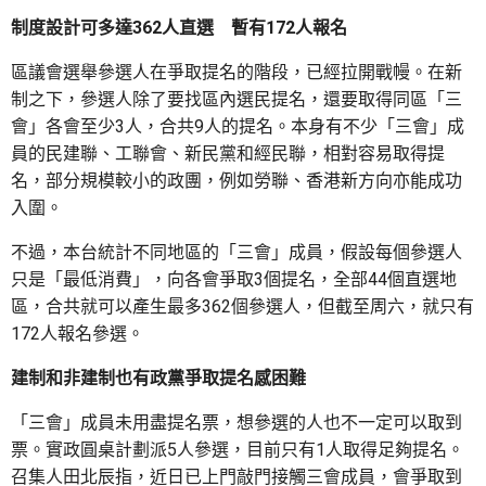
制度設計可多達362人直選 暫有172人報名
區議會選舉參選人在爭取提名的階段，已經拉開戰幔。在新
制之下，參選人除了要找區內選民提名，還要取得同區「三
會」各會至少3人，合共9人的提名。本身有不少「三會」成
員的民建聯、工聯會、新民黨和經民聯，相對容易取得提
名，部分規模較小的政團，例如勞聯、香港新方向亦能成功
入圍。
不過，本台統計不同地區的「三會」成員，假設每個參選人
只是「最低消費」，向各會爭取3個提名，全部44個直選地
區，合共就可以產生最多362個參選人，但截至周六，就只有
172人報名參選。
建制和非建制也有政黨爭取提名感困難
「三會」成員未用盡提名票，想參選的人也不一定可以取到
票。實政圓桌計劃派5人參選，目前只有1人取得足夠提名。
召集人田北辰指，近日已上門敲門接觸三會成員，會爭取到