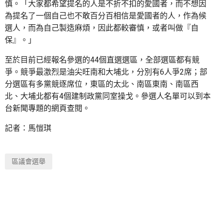
慎。「大家都希望提名的人是不折不扣的愛國者，而不想因
為提名了一個自己也不敢百分百相信是愛國者的人，作為候
選人，而為自己製造麻煩，因此都較審慎，或者叫做『自
保』。」
至於目前已經報名參選的44個直選選區，全部選區都有競
爭。競爭最激烈是油尖旺南和大埔北，分別有6人爭2席；部
分選區有多黨競逐席位，東區的太北、南區東南、南區西
北、大埔北都有4個建制政黨同室操戈。參選人名單可以到本
台新聞專題的網頁查閱。
記者：馬愷琪
區議會選舉