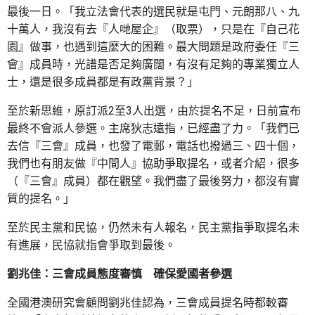
最後一日。「我立法會代表的選民就是屯門、元朗那八、九
十萬人，我沒有去『人哋屋企』（取票），只是在『自己花
園』做事，也遇到這麼大的困難。最大問題是政府委任『三
會』成員時，光譜是否足夠廣闊，有沒有足夠的專業獨立人
士，還是很多成員都是有政黨背景？」
至於新思維，原訂派2至3人出選，由於提名不足，日前宣布
最終不會派人參選。主席狄志遠指，已經盡了力。「我們已
去信『三會』成員，也發了電郵，電話也撥過三、四十個，
我們也有朋友做『中間人』協助爭取提名，或者介紹，很多
（『三會』成員）都在觀望。我們盡了最後努力，都沒有實
質的提名。」
至於民主黨和民協，仍然未有人報名，民主黨指爭取提名未
有進展，民協就指會爭取到最後。
劉兆佳：三會成員態度審慎 確保愛國者參選
全國港澳研究會顧問劉兆佳認為，三會成員提名時都較審