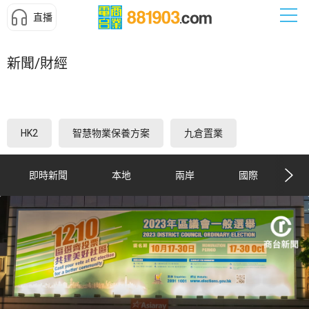
直播
新聞/財經
HK2
智慧物業保養方案
九倉置業
即時新聞
本地
兩岸
國際