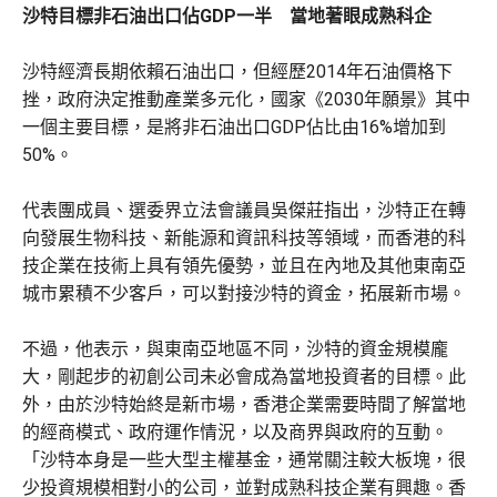
沙特目標非石油出口佔GDP一半 當地著眼成熟科企
沙特經濟長期依賴石油出口，但經歷2014年石油價格下
挫，政府決定推動產業多元化，國家《2030年願景》其中
一個主要目標，是將非石油出口GDP佔比由16%增加到
50%。
代表團成員、選委界立法會議員吳傑莊指出，沙特正在轉
向發展生物科技、新能源和資訊科技等領域，而香港的科
技企業在技術上具有領先優勢，並且在內地及其他東南亞
城市累積不少客戶，可以對接沙特的資金，拓展新市場。
不過，他表示，與東南亞地區不同，沙特的資金規模龐
大，剛起步的初創公司未必會成為當地投資者的目標。此
外，由於沙特始終是新市場，香港企業需要時間了解當地
的經商模式、政府運作情況，以及商界與政府的互動。
「沙特本身是一些大型主權基金，通常關注較大板塊，很
少投資規模相對小的公司，並對成熟科技企業有興趣。香