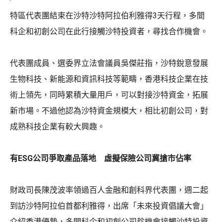
特區代表團結束在沙特沙特阿拉伯利雅得3天行程，多間
科企和初創公司在此行接觸沙特投資者，尋找合作機會。
代表團成員、選委界立法會議員吳傑莊指，沙特銳意發展
生物科技、新能源和資訊科技等範疇，香港科技企業在技
術上領先，同時累積大量用戶，可以對接沙特資金，拓展
新市場。不過他認為沙特資金規模大，相比初創公司，對
成熟科技企業有較大興趣。
有ESG公司爭取產品落地 虛擬保險公司冀搶市佔率
財政司長陳茂波率領過百人金融和創科界代表團，週二起
到訪沙特阿拉伯首都利雅得，出席「未來投資倡議大會」
介紹香港優勢，多間科企和初創公司趁機會接觸沙特投資