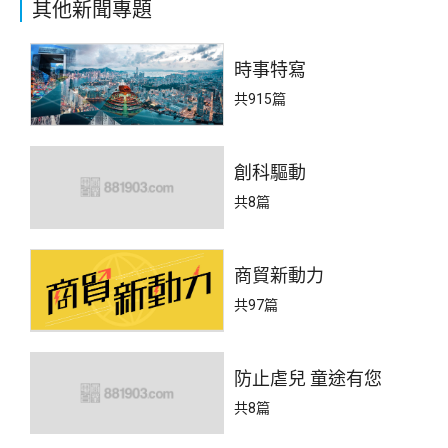
其他新聞專題
時事特寫
共915篇
創科驅動
共8篇
商貿新動力
共97篇
防止虐兒 童途有您
共8篇