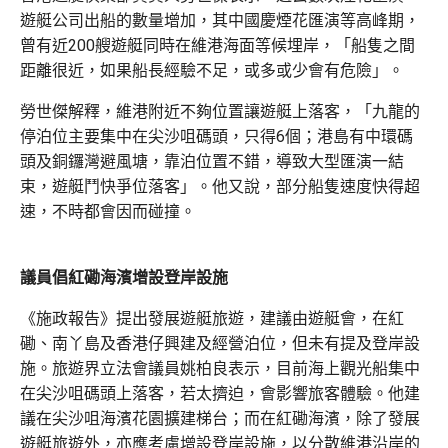
遊艇公司出船的數量增加，其中國慶煙花匯演等高峰期，
曾有近200艘遊艇同時在維港海面等候埋岸，「船隻之間
距離很近，如果船長經驗不足，或多或少會有危險」。
勞世傑解釋，維港附近不夠位置讓遊艇上落客，「九龍的
停泊位主要集中在尖沙咀碼頭，只得6個；港島有中環碼
頭及銅鑼灣避風塘，靠泊位置不錯，導致大型匯演一結
束，遊艇鬥快爭位落客」。他又說，部分船隻速度快得超
速，不時都會因而碰撞。
議員倡紅磡海濱增設登岸設施
《施政報告》提出發展遊艇旅遊，建議由遊艇會，在紅
磡、南丫島及香港仔興建及經營泊位，但未有提及登岸設
施。旅遊界立法會議員姚柏良表示，目前海上觀光船集中
在尖沙咀碼頭上落客，若太擠迫，會影響旅客體驗。他建
議在尖沙咀海濱花園擴建梯台；而在紅磡海濱，除了發展
遊艇旅遊外，亦應考慮增設登岸設施，以分散維港沿岸的