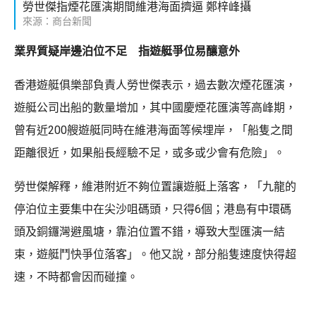
勞世傑指煙花匯演期間維港海面擠逼 鄭梓峰攝
來源：商台新聞
業界質疑岸邊泊位不足 指遊艇爭位易釀意外
香港遊艇俱樂部負責人勞世傑表示，過去數次煙花匯演，
遊艇公司出船的數量增加，其中國慶煙花匯演等高峰期，
曾有近200艘遊艇同時在維港海面等候埋岸，「船隻之間
距離很近，如果船長經驗不足，或多或少會有危險」。
勞世傑解釋，維港附近不夠位置讓遊艇上落客，「九龍的
停泊位主要集中在尖沙咀碼頭，只得6個；港島有中環碼
頭及銅鑼灣避風塘，靠泊位置不錯，導致大型匯演一結
束，遊艇鬥快爭位落客」。他又說，部分船隻速度快得超
速，不時都會因而碰撞。