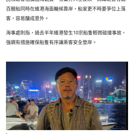
百艘船同時在維港海面輪候靠岸，船家更不時要爭位上落
客，容易釀成意外。
海事處則指，過去半年維港發生10宗船隻輕微碰撞事故，
強調有措施確保船隻有序讓乘客安全登岸。