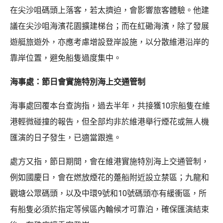
在尖沙咀碼頭上落客，若太擠迫，會影響旅客體驗。他建
議在尖沙咀海濱花園擴建梯台；而在紅磡海濱，除了發展
遊艇旅遊外，亦應考慮增設登岸設施，以分散維港沿岸的
靠岸位置，避免船隻過度集中。
海事處：節日會實施特別海上交通管制
海事處回覆本台查詢指，過去半年，共接獲10宗船隻在維
港輕微碰撞的報告，但全部均非於維港舉行煙花或無人機
匯演的日子發生，已適當跟進。
處方又指，節日期間，會在維港實施特別海上交通管制，
例如國慶日，會在燃放煙花的躉船附近設立禁區；九龍和
觀塘公眾碼頭，以及中環9號和10號碼頭亦有緩衝區，所
有船隻必須於指定等候區內輪候才可靠泊，確保匯演結束