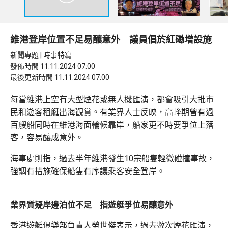
維港登岸位置不足易釀意外 議員倡於紅磡增設施
新聞專題 | 時事特寫
發佈時間 11.11.2024 07:00
最後更新時間 11.11.2024 07:00
每當維港上空有大型煙花或無人機匯演，都會吸引大批市
民和遊客租艇出海觀賞。有業界人士反映，高峰期曾有過
百艘船同時在維港海面輪候靠岸，船家更不時要爭位上落
客，容易釀成意外。
海事處則指，過去半年維港發生10宗船隻輕微碰撞事故，
強調有措施確保船隻有序讓乘客安全登岸。
業界質疑岸邊泊位不足 指遊艇爭位易釀意外
香港遊艇俱樂部負責人勞世傑表示，過去數次煙花匯演，