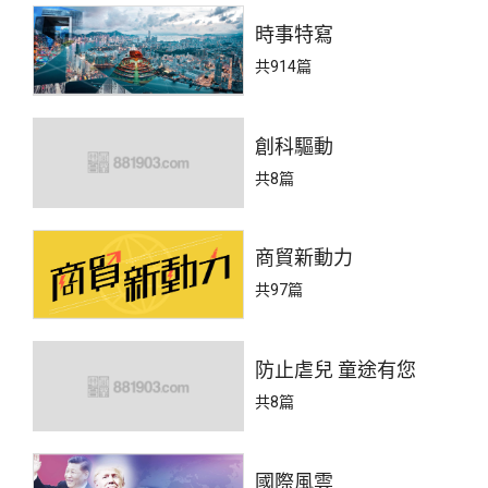
時事特寫
共914篇
創科驅動
共8篇
商貿新動力
共97篇
防止虐兒 童途有您
共8篇
國際風雲