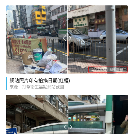
網站照片印有拍攝日期(紅框)
來源：打擊衞生黑點網站截圖