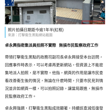
照片拍攝日期距今逾1年半(紅框)
來源：打擊衞生黑點網站截圖
卓永興指密集派員拍照不實際 無損市民監察政府工作
帶領打擊衛生黑點的政務司副司長卓永興接受本台訪問，
回應事件時表示，可以考慮再更新網站，但資源上不能密
集地派人拍照，是不實際。他指，網頁的作用是讓市民查
看改善衞生後的情況，無論在什麽時間，只要市民見到情
況並非如網頁一樣，可以拍照記錄，讓當局跟進，無損市
民監察政府工作。
卓永興強調，打擊衛生黑點成效顯著，持續巡查減低復發