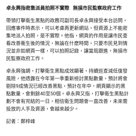
卓永興指密集派員拍照不實際 無損市民監察政府工作
帶領打擊衛生黑點的政務司副司長卓永興接受本台訪問，
回應事件時表示，可以考慮再更新網站，但資源上不能密
集地派人拍照，是不實際。他指，網頁的作用是讓市民查
看改善衞生後的情況，無論在什麽時間，只要市民見到情
況並非如網頁一樣，可以拍照記錄，讓當局跟進，無損市
民監察政府工作。
卓永興強調，打擊衛生黑點成效顯著，持續巡查減低復發
風險，他透露在今年第一季重新檢討黑點數量，預計將會
剔除9成情況已經改善黑點，預計在年中，網頁顯示的黑
點數量，會剩餘40至50個。卓永興又指，打擊衛生黑點計
劃不會有完結的一日，相信衛生問題會一直改善，未來需
投放的人手及資源，會越來越少。
記者：鄭梓峰