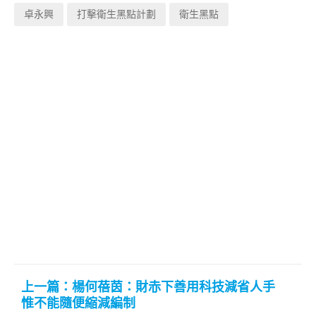
卓永興
打擊衛生黑點計劃
衛生黑點
上一篇：楊何蓓茵：財赤下善用科技減省人手
惟不能隨便縮減編制