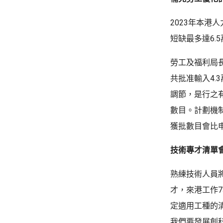
2023年本港
短缺最多達6.
勞工及福利局
共批准輸入4
調節，是行之
數目。計劃機
獲批數目會比
技術專才清單
熟練技術人員
才，來港工作
定適用工種的
我們要發展創