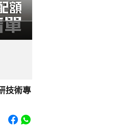
研技術專
Share to Facebook
Share to WhatsApp