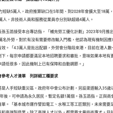
人力短缺5萬人，政府推算缺口在5年間、到2028年會擴大至18萬
5萬人，非技術人員和服務從業員亦分別缺超過4萬人。
長孫玉菡接受本台專訪指，「補充勞工優化計劃」2023年9月推
.3萬名外勞，對於有沒有需要修改輸入門檻，他認為現有機制因應
有效。「4.3萬人是批出配額，外勞會分階段來港，目前在港人數
制下，每宗申請都要滿足本地招聘要求和審批，意味如果本地有
申請低很多，因此機制上已有保障和自動調節。」
會參考人才清單 列詳細工種要求
將是人手短缺重災區，政府年中會公布計劃，另設渠道輸入35歲
7年後，可申請為永久居民，暫定名額1萬個。孫玉菡指，正與商
清單。「基本城市運作譬如電工、水喉工等工匠類別，未來需要
科和高端製造業，除了高端人才以外，都需要大量技術專才。目前