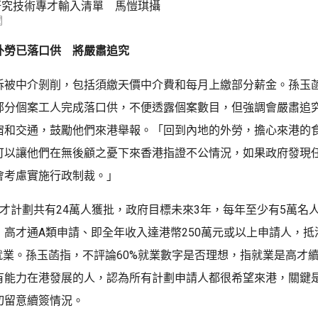
研究技術專才輸入清單 馬愷琪攝
聞
外勞已落口供 將嚴肅追究
訴被中介剝削，包括須繳天價中介費和每月上繳部分薪金。孫玉
部分個案工人完成落口供，不便透露個案數目，但強調會嚴肅追
宿和交通，鼓勵他們來港舉報。「回到內地的外勞，擔心來港的
可以讓他們在無後顧之憂下來香港指證不公情況，如果政府發現
會考慮實施行政制裁。」
人才計劃共有24萬人獲批，政府目標未來3年，每年至少有5萬名
，高才通A類申請、即全年收入達港幣250萬元或以上申請人，抵
已就業。孫玉菡指，不評論60%就業數字是否理想，指就業是高才
有能力在港發展的人，認為所有計劃申請人都很希望來港，關鍵
切留意續簽情況。