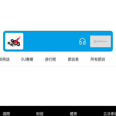
新熱話
DJ專欄
排行榜
節目表
所有節目
國際
財經
體育
立法會