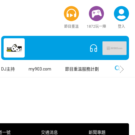
節目重溫
1872玩一陣
登入
搜尋
DJ主持
my903.com
節目重溫服務計劃
道一號
交通消息
新聞專題