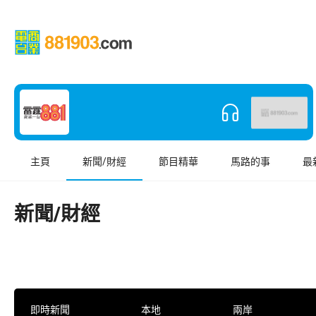
主頁
新聞/財經
節目精華
馬路的事
最
新聞/財經
即時新聞
本地
兩岸