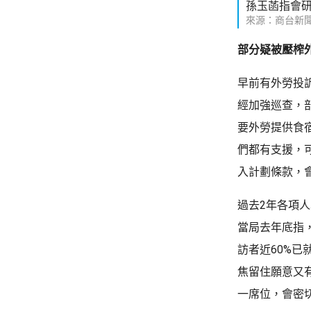
孫玉菡指會
來源：商台新
部分疑被壓榨
早前有外勞投
經加強巡查，
要外勞提供食
們都有支援，
入計劃條款，
過去2年各項
當局去年底指
訪者近60%
焦留住願意又
一席位，會密