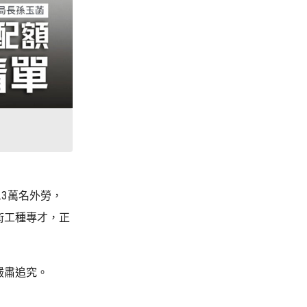
3萬名外勞，
術工種專才，正
嚴肅追究。