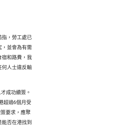
菡指，勞工處已
究，並會為有需
食宿和路費，我
任何人士違反輸
人才成功續簽。
港超過6個月受
續簽要求，應聚
是能否在港找到