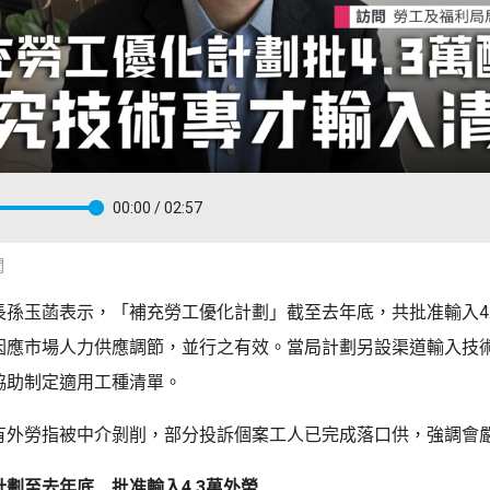
00:00
/ 02:57
聞
長孫玉菡表示，「補充勞工優化計劃」截至去年底，共批准輸入4.
因應市場人力供應調節，並行之有效。當局計劃另設渠道輸入技
協助制定適用工種清單。
有外勞指被中介剝削，部分投訴個案工人已完成落口供，強調會
劃至去年底 批准輸入4.3萬外勞