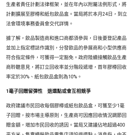
生產者責任計劃法律框架，並在年內以附屬法例形式，將
計劃擴展至膠樽和紙包飲品盒。當局將於本月24日，到立
法會環境事務委員會交代詳情。
據了解，飲品製造商和進口商都須參與，日後要登記產品
並加上指定標誌作識別，分發飲品的參展商和小型供應商
符合指定條件，可獲得一定豁免。政府陸續接觸飲品生產
商聆聽意見，將訂立回收率並分階段遞增，首年膠樽回收
率定於30%、紙包飲品盒則為10%。
1毫子回贈留彈性 退還點或會互相競爭
政府建議市民回收每個膠樽或紙包飲品盒，可獲至少1毫
子回贈，按市場主導原則，生產商可因應回收情況調節回
贈金額，增加市民回收的誘因。當局又建議佔地超過400
平方米、售賣樽裝飲品零售店須設退還點。消息指，由不