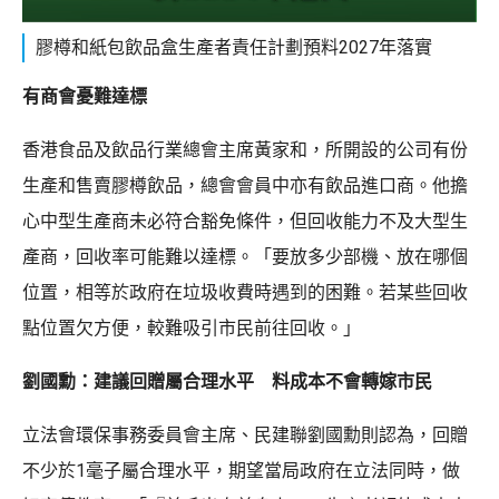
膠樽和紙包飲品盒生產者責任計劃預料2027年落實
有商會憂難達標
香港食品及飲品行業總會主席黃家和，所開設的公司有份
生產和售賣膠樽飲品，總會會員中亦有飲品進口商。他擔
心中型生產商未必符合豁免條件，但回收能力不及大型生
產商，回收率可能難以達標。「要放多少部機、放在哪個
位置，相等於政府在垃圾收費時遇到的困難。若某些回收
點位置欠方便，較難吸引市民前往回收。」
劉國勳：建議回贈屬合理水平 料成本不會轉嫁市民
立法會環保事務委員會主席、民建聯劉國勳則認為，回贈
不少於1毫子屬合理水平，期望當局政府在立法同時，做