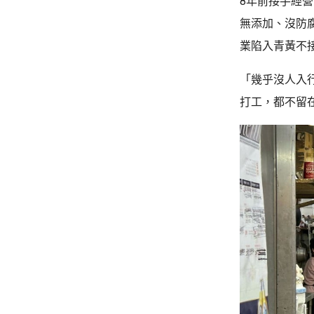
8年前接手經營
無添加、沒防
業陷入青黃不
「幾乎沒人入
打工，都不留