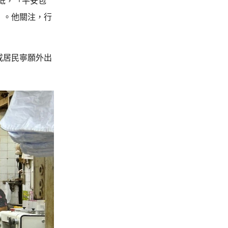
不低，「平安包
」。他關注，行
或居民寧願外出