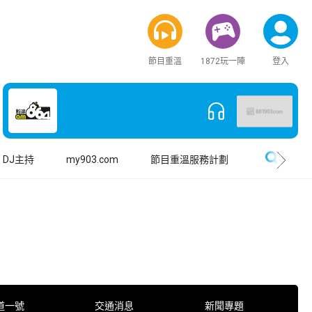
節目重溫
1872玩一陣
登入
搜尋
DJ主持
my903.com
節目重溫服務計劃
道一號
交通消息
新聞專題