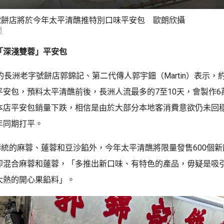
號餅店將於今年太平清醮推特別口味平安包 歐朗欣攝
聞
「深淺雙蓉」平安包
的長洲老字號餅店郭錦記、第二代傳人郭宇鈿（Martin）表示，
平安包，預料太平清醮前後，長洲人流最多的7至10天，會製作6
本店平安包銷量下跌，相信是由於大部分本地客消費意欲仍未回
年同期打平。
，除傳統的麻蓉、蓮蓉和豆沙餡外，今年太平清醮將限量發售600個
即混合麻蓉和蓮蓉，「多推出新口味、有特色的產品，毋疑是吸
大熱的開心果餡料」。