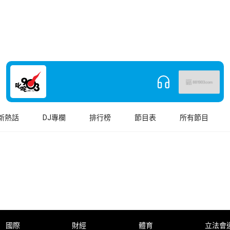
新熱話
DJ專欄
排行榜
節目表
所有節目
國際
財經
體育
立法會