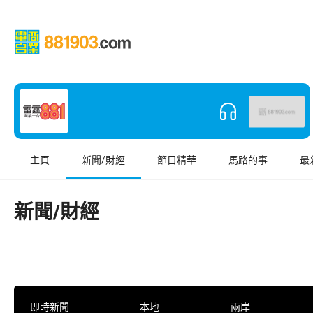
主頁
新聞/財經
節目精華
馬路的事
最
新聞/財經
即時新聞
本地
兩岸