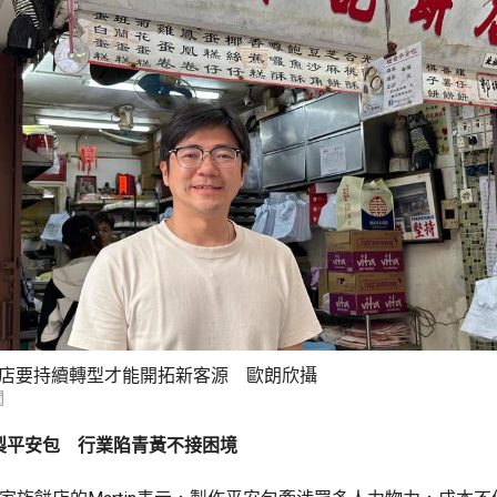
指老餅店要持續轉型才能開拓新客源 歐朗欣攝
聞
製平安包 行業陷青黃不接困境