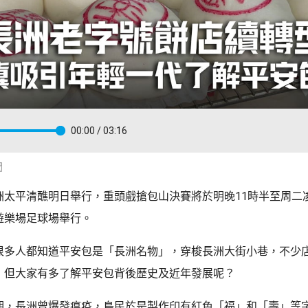
00:00
/ 03:16
聞
洲太平清醮明日舉行，重頭戲搶包山決賽將於明晚11時半至周二凌
遊樂場足球場舉行。
很多人都知道平安包是「長洲名物」，穿梭長洲大街小巷，不少
，但大家有多了解平安包背後歷史及近年發展呢？
期，長洲曾爆發瘟疫，島民於是製作印有紅色「福」和「壽」等