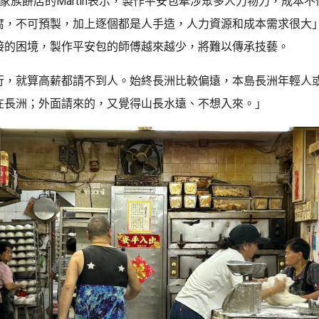
家族餅店的Martin表示，製作平安包牽涉眾多人力物力，成本
腐，不可預製，加上逐個都是人手造，人力資源和成本需求很大
接的困境，製作平安包的師傅越來越少，將難以傳承技藝。
行，就算高薪都請不到人。始終長洲比較偏遠，本島長洲年輕人
在長洲；外面請來的，又覺得山長水遠、不想入來。」