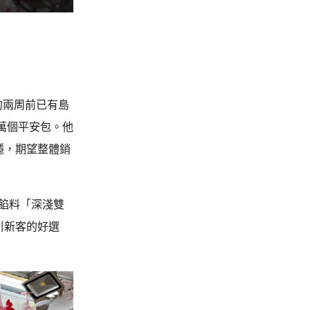
約兩周前已有島
萬個平安包。他
穩，期望整體銷
新餡料「深淺雙
引新客的好選