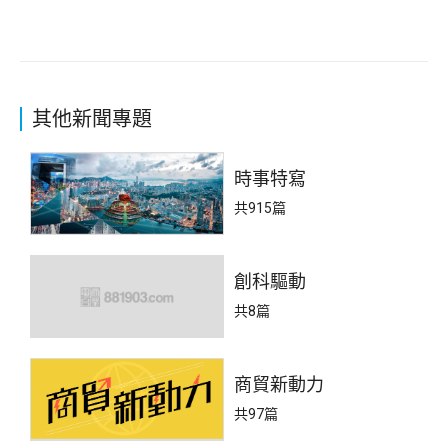
其他新聞專題
時事特寫
共915篇
創科驅動
共8篇
商貿新動力
共97篇