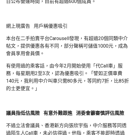
日公布營運時間，目前有超過600個成員。
網上現廣告 用戶稱優惠吸引
本台在二手拍賣平台Carousell發現，有超過20個同類中介
帖文，提供優惠各有不同，部分聲稱可儲值1000元，成為
會員享用會員價。
有使用過的乘客話，由今年2月開始使用「代Call車」服
務，每星期用2至3次，認為優惠吸引。「譬如正價車費
140元，我利用中介叫車只需80多元，等同約7折，比85折
的士更便宜。」
議員指低估風險 有意外難跟進 消委會籲審慎評估風險
不過立法會議員、香港新方向張欣宇指，中介服務等同透
過陌生人Call車，未必信得過。他指，乘客不能即時透過