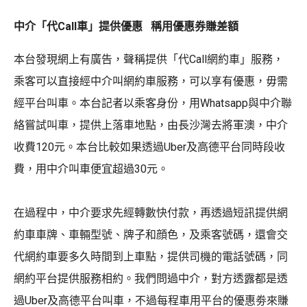
中介「代Call車」提供優惠 稱用優惠券賺差額
本台發現網上有廣告，聲稱提供「代Call網約車」服務，
乘客可以直接經中介叫網約車服務，可以享有優惠，毋需
經平台叫車。本台記者以乘客身份，用Whatsapp與中介聯
絡嘗試叫車，提供上落車地點，由長沙灣去將軍澳，中介
收費120元。本台比較如果透過Uber及高德平台同時段收
費，用中介叫車便宜超過30元。
在過程中，中介要求先經轉數快付款，再透過短訊提供網
約車車牌、車輛型號、牌子和顔色，及乘客號碼，還會交
代網約車要多久時間到上車點，提供司機的電話號碼，同
網約平台提供服務相約。我們問過中介，對方透露都是透
過Uber及高德平台叫車，不過每程車用平台的優惠劵來賺