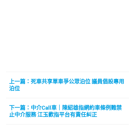
上一篇：死車共享單車爭公眾泊位 議員倡設專用
泊位
下一篇：中介Call車｜陳紹雄指網約車條例難禁
止中介服務 江玉歡指平台有責任糾正