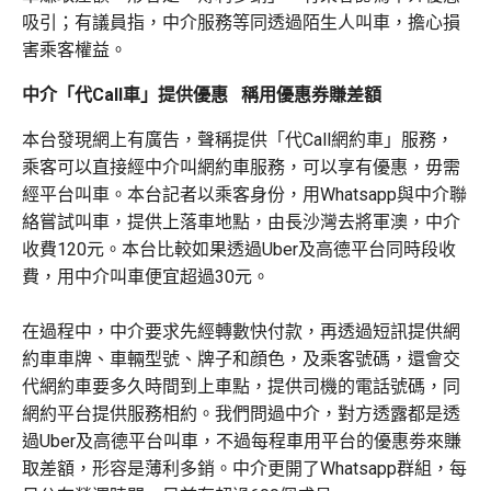
吸引；有議員指，中介服務等同透過陌生人叫車，擔心損
害乘客權益。
中介「代Call車」提供優惠 稱用優惠券賺差額
本台發現網上有廣告，聲稱提供「代Call網約車」服務，
乘客可以直接經中介叫網約車服務，可以享有優惠，毋需
經平台叫車。本台記者以乘客身份，用Whatsapp與中介聯
絡嘗試叫車，提供上落車地點，由長沙灣去將軍澳，中介
收費120元。本台比較如果透過Uber及高德平台同時段收
費，用中介叫車便宜超過30元。
在過程中，中介要求先經轉數快付款，再透過短訊提供網
約車車牌、車輛型號、牌子和顔色，及乘客號碼，還會交
代網約車要多久時間到上車點，提供司機的電話號碼，同
網約平台提供服務相約。我們問過中介，對方透露都是透
過Uber及高德平台叫車，不過每程車用平台的優惠劵來賺
取差額，形容是薄利多銷。中介更開了Whatsapp群組，每