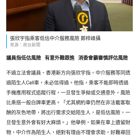
張欣宇指乘客低估中介服務風險 鄭梓峰攝
來源：商台新聞
議員指低估風險 有意外難跟進 消委會籲審慎評估風險
不過立法會議員、香港新方向張欣宇指，中介服務等同透
過陌生人Call車，未必信得過。他指，乘客不能即時透過
手機應用程式追蹤行程，一旦發生爭拗或交通意外，風險
比乘搭一般白牌車更高。「尤其網約車仍然在非法載客取
酬的灰色地帶，將出行需求交給陌生人，是低估風險，一
旦發生意外會有好大麻煩。」他舉例，如果在車上遺留財
物，中介作為陌生人，絕對有理由不理會求助，好難尋回