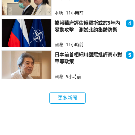
本地
11小時前
據報華府評估俄羅斯或於5年內
4
發動攻擊 測試北約集體防禦
國際
11小時前
日本前首相細川護熙批評高市對
5
華等政策
國際
9小時前
更多新聞