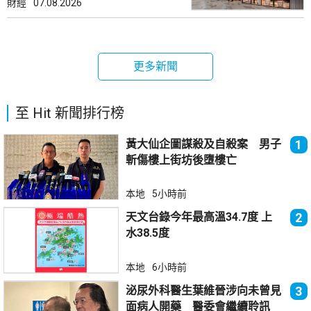
財經
07.08.2026
更多新聞
至 Hit 新聞排行榜
黃大仙企圖謀殺及自殺案 男子
1
斬傷樓上街坊後墮樓亡
本地
5小時前
天文台錄今年最高溫34.7度 上
2
水38.5度
本地
6小時前
泌尿外科醫生葉維晉涉向未曾見
3
面病人開藥 醫委會繼續聆訊