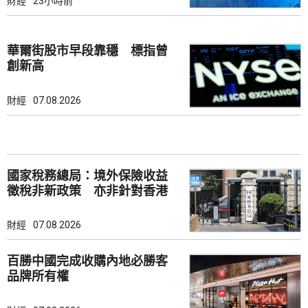
財經
23小時前
華爾街股市早段靠穩 標指曾
創新高
財經
07.08.2026
國家稅務總局：境外保險收益
徵稅非新政策 亦非針對香港
市場
財經
07.08.2026
百勝中國完成收購內地必勝客
品牌所有權