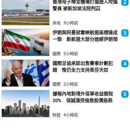
香港母子樟宜機場打傷途人咬傷
2
警員 被新加坡法院判囚
本地
9小時前
伊朗與阿曼就霍峽航道座標達成
3
一致 新航道大部分途經伊朗領
海
國際
5小時前
國際足協承認出售賽事計劃犯
4
錯 惟仍全力支持恩芬天奴
國際
2小時前
據報內地對境外保單收益徵稅
5
20% 保誠滙控倫敦股價急跌
財經
4小時前