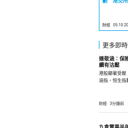
劃 港交所
財經
05.10.2
更多即時
連敬涵：保
續有沽壓
港股顯著受壓
涵指，恒生指
重磅藍籌騰訊(0
(09988.HK
滙豐(00005
財經
3分鐘前
1%。他相信
20%，將對
險公司的內地
九倉置業半