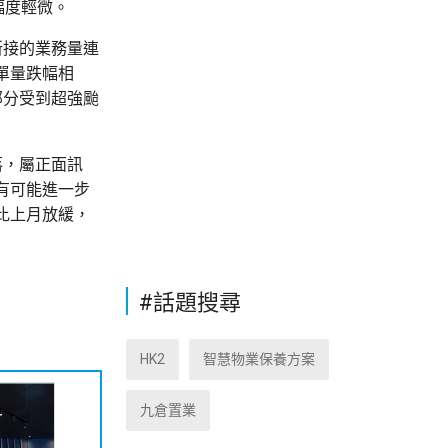
幅度輕微。
新接的業務量連
單量跌幅相
部分受到超強颱
落，屬正面訊
有可能進一步
比上月放緩，
#話題搜尋
HK2
智慧物業保養方案
九倉置業