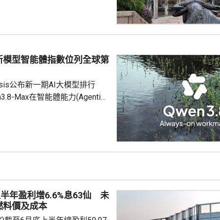
；恒生科技指數4820點，跌112
拖累保險及銀行股表現，友邦保險
)跌近6%，報73.15元；保誠
)跌逾4%，報108.5元；滙豐
新模型智能體指數位列全球第
1%，報...
 Analysis公布新一期AI大模型排行
.8-Max在智能體能力(Agentic
數中，超越美國的頂尖閉源模型
us5和GPT5.6，位列全球第1。
智能體能力代表AI調用工具，解決更複
，是AI落地各專業場景的關鍵。
期被Claude、GPT等壟斷，之
績是Kimi K3 ...
半年盈利增6.6%息63仙 未
燃料價及成本