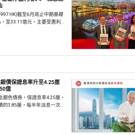
步惡化，會繼續為保險股及銀行
仙
997.HK)截至6月底止中期基礎
%，至33.11億元，主要受惠利息
計入投資物業重估減值淨額
，虧損1.76億元，去年同期是盈利
至約200億元，預計負債率將降
考慮到目前盈利基礎及債務狀況，
年起將派息比率提高 25個百分
至 90%，並持續檢討。第...
銀債保證息率升至4.25厘
50億
銀色債券，保證息率4.25厘，
的3.85厘，每半年派息一次。
0億元，每手1萬元，年期3年。
金額100萬元，即最多獲配發
持有有效香港身份證、1967年出