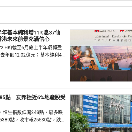
律師、商業銀行及香港保險業人
被納入徵稅範圍的主要包括香港
及預繳保費所產生的利息收益，
長期存在的跨境稅務監管漏洞，
半年基本純利增11%息37仙
民境外資產及資金流動...
香港未來前景充滿信心
72.HK)截至6月底上半年虧轉盈
，去年蝕12.02億元；基本純利49
0.9%；收入94.13億元，按年增
息37港仙，按年多派5.7%。 收
租金收入26.38億元，按年變
業租金收入37.68億元，按年
業投資收入66.93億元，按年增
85點 友邦挫近6%地產股受
買賣收入22億元，按年增29%。
.
，恒生指數低開248點，最多跌
5389點，收市報25530點，跌
成交2552億元；國企指數8498