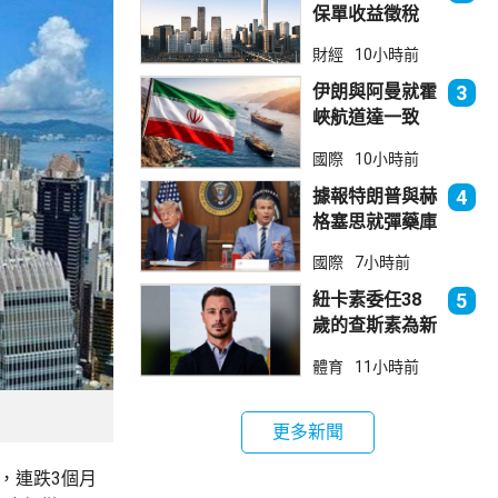
保單收益徵稅
20% 保誠滙控
財經
10小時前
倫敦股價急跌
伊朗與阿曼就霍
3
峽航道達一致
大部分經伊朗領
國際
10小時前
海
據報特朗普與赫
4
格塞思就彈藥庫
存問題爭執
國際
7小時前
紐卡素委任38
5
歲的查斯素為新
領隊
體育
11小時前
更多新聞
點，連跌3個月