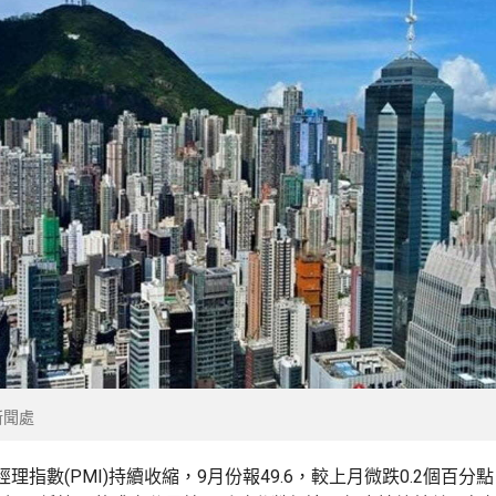
新聞處
理指數(PMI)持續收縮，9月份報49.6，較上月微跌0.2個百分