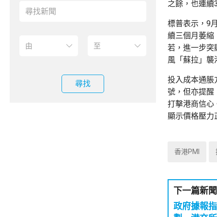
之餘，也連續
標普表示，9
續三個月萎縮
若，進一步突
風「蘇拉」襲
投入成本通脹
尋找
號，但亦提醒
打擊港商信心
顯示價格壓力
香港PMI
下一篇新聞
政府據報指