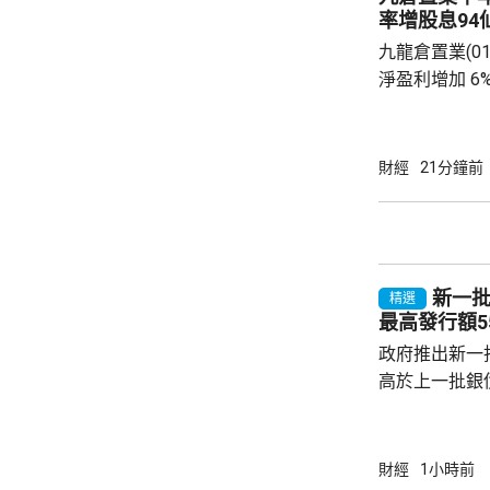
果消息再進一
率增股息94
股...
九龍倉置業(01
淨盈利增加 6
開支減少。若
35.47億元
24.06億元。 九倉置業表示，到今年底綜合負
財經
21分鐘前
債淨額將減少
至約11%。
決定自2026
點，由65%調升
新一批
精選
最高發行額5
政府推出新一批
高於上一批銀債
目標發行額50
每人最高配發
100手債券；
財經
1小時前