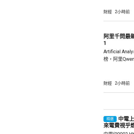
點，跌105點
點。 有報道指，內地對境外保單收益徵稅
財經
2小時前
20%，消息
(01299.HK
(02378.HK
阿里千問最
(00005.HK)跌
1
Artificial
榜，阿里Qwen3
Index)指
Claude Op
Agentic
財經
2小時前
雜問題的潛力
這一領域冠軍長
前中國模型最好的成
中電上
精選
來電費視乎