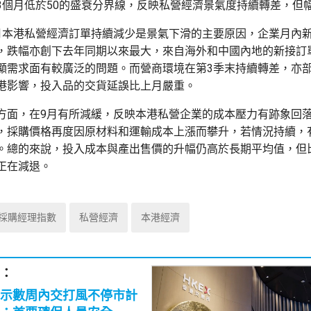
3個月低於50的盛衰分界線，反映私營經濟景氣度持續轉差，但
月本港私營經濟訂單持續減少是景氣下滑的主要原因，企業月內
，跌幅亦創下去年同期以來最大，來自海外和中國內地的新接訂
顯需求面有較廣泛的問題。而營商環境在第3季末持續轉差，亦
港影響，投入品的交貨延誤比上月嚴重。
方面，在9月有所減緩，反映本港私營企業的成本壓力有跡象回
，採購價格再度因原材料和運輸成本上漲而攀升，若情況持續，
。總的來說，投入成本與產出售價的升幅仍高於長期平均值，但
正在減退。
採購經理指數
私營經濟
本港經濟
：
示數周內交打風不停市計