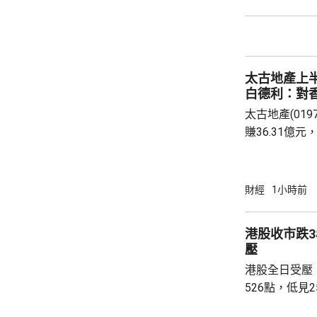
報道引述稅務
士指出，現時
保單分紅，以
被視為是堵塞
太古地產上
亦反映內地對居
白德利：對
太古地產(019
賺36.31億元
億元，按年增1
7.9%。派中期
入之中，寫字樓
財經
1小時前
動不大；零售物
增3.2%。物
港股收市跌3
1.8%；物業
壓
太古表示，基..
港股全日受壓
526點，低見2
385點，大市