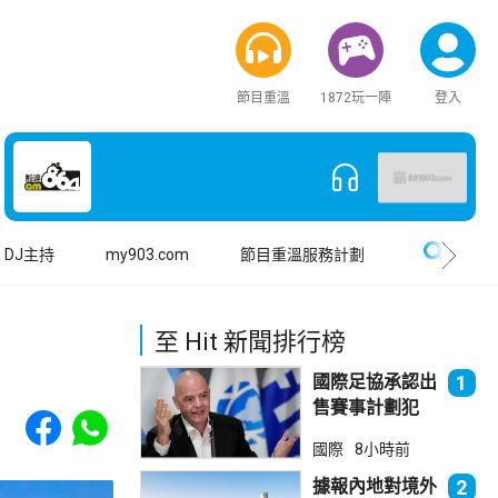
節目重溫
1872玩一陣
登入
搜尋
DJ主持
my903.com
節目重溫服務計劃
至 Hit 新聞排行榜
國際足協承認出
1
售賽事計劃犯
Share to Facebook
Share to WhatsApp
錯 惟仍全力支
國際
8小時前
持恩芬天奴
據報內地對境外
2