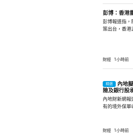
生、年屆60
至9月4日接
彭博：香港
目標發行額上調至最
彭博報道指，
一批銀債資金 用
策出台，香港
陳茂...
方數據顯示，
量，達到5年
批簽證數量更按
高。 報道引述27歲的法國量化工程師Theo
財經
1小時前
Bertran
多、生活節奏
較高，但「最
內地擬
精選
「未來幾年最值得
險及銀行股
內地財新網報
有的境外保單
香港保單的分
指，北京及杭
施未普遍推行
財經
1小時前