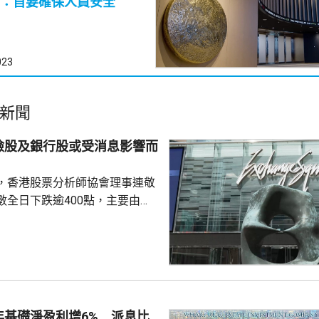
：首要確保人員安全
023
新聞
險股及銀行股或受消息影響而
，香港股票分析師協會理事連敬
數全日下跌逾400點，主要由於
0700.HK)、阿里巴巴
)下跌逾2%，同時友邦(01299.HK)及
.HK)受消息影響，亦分別跌逾6%及
，內地擬向境外保單收益徵稅
內地客來港投保有負面影響，令保
客相關業務增長有困難，提醒如
年基礎淨盈利增6% 派息比