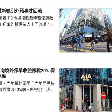
歲或以上的的香港居民，本月21日
受認購。政府可視乎認購反應，將
重新吸引外籍專才回流
多550億元。 陳茂波：新
隨着IPO市場復甦及稅務優惠政
於工務工程發展 財政司司長
正迎來外籍專業人士回流潮。官
去年外籍人士就業簽證獲批數
前的2倍多，金融服務業外國人獲
年增長17%，創2022年以來新
d表示，他去年返港，指香港職業機會
快，而且稅率低，雖然生活成本
終還是更划算」，認為香港是
向境外保單收益徵稅20% 保
發...
承壓
道，內地稅務當局向內地居民持
收益徵收20%個人所得稅，涉及
紅及預繳保費利息等收益。報道
州已有初步執法個案，但目前措
，具體適用範圍有待官方說明。