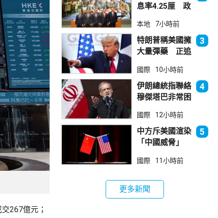
息率4.25厘 政
府：參考市況具
本地
7小時前
吸引力
特朗普稱美國擁
3
大量彈藥 正追
捕叛國「洩密
國際
10小時前
者」
伊朗總統指聯絡
4
穆傑塔巴非常困
難 斥有人試圖
國際
12小時前
製造分裂
中方斥美國渲染
5
「中國威脅」
阻止阿根廷企業
國際
11小時前
與華為合作
更多新聞
交267億元；