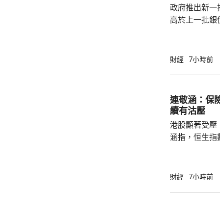
政府推出新一批
多，建議市民可考
高於上一批銀債
目標發行額50
每人最高配發
100手債券；
財經
7小時前
之前出生、年
至9月4日接受
符合認購資格
連敬涵：保
額上調至最多550億元。
續有沽壓
長許...
港股顯著受壓
涵指，恒生指
重磅藍籌騰訊(0
(09988.HK
滙豐(00005
財經
7小時前
1%。他相信
20%，將對
險公司的內地