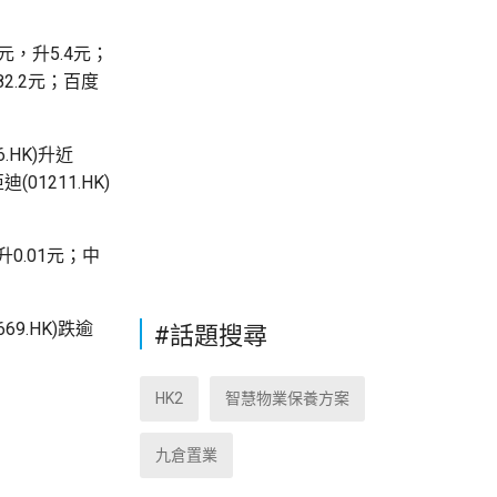
元，升5.4元；
報82.2元；百度
.HK)升近
(01211.HK)
升0.01元；中
69.HK)跌逾
#話題搜尋
HK2
智慧物業保養方案
九倉置業