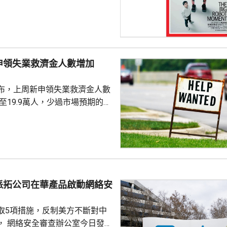
上發行相結合的方式進行，擬公
040多萬股，擬發行數量佔發行後
0%。網上初始發行數量為647
始發行數量為2580多萬股，初始
申領失業救濟金人數增加
約為809萬股。發行完成後，宇
.
布，上周新申領失業救濟金人數
，至19.9萬人，少過市場預期的
值經修訂後增至19.8萬人。 更能
周平均數就減少4500人，至逾
派拓公司在華產品啟動網絡安
取5項措施，反制美方不斷對中
， 網絡安全審查辦公室今日發公