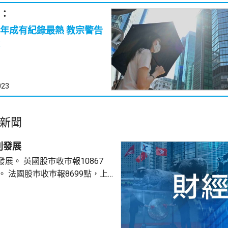
：
年成有紀錄最熱 教宗警告
023
新聞
別發展
巿報10867
9點，上