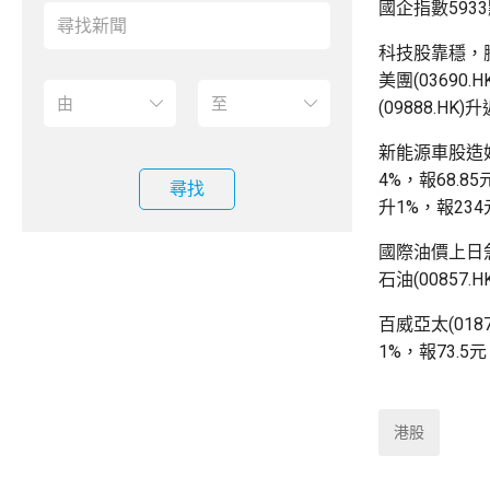
國企指數593
科技股靠穩，騰訊
美團(03690.
(09888.HK
新能源車股造好，
4%，報68.85
尋找
升1%，報23
國際油價上日急
石油(00857.
百威亞太(018
1%，報73.
港股