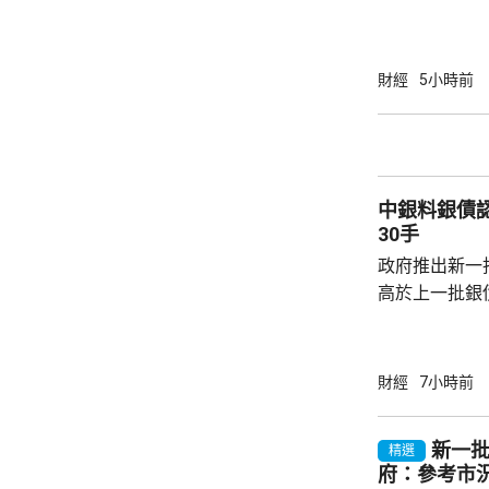
告，對美國網絡安
Network
公告指，為保
財經
5小時前
行，防範網絡
依據《國家安
拓產品實施網絡安全審
美國採取5項
中銀料銀債認購熱烈 建
兩用物項對出口管
30手
政府推出新一批
高於上一批銀債的3.85
產品部總經理
續，經濟數據
帶動股市和債
財經
7小時前
的銀債更有吸
遍約3厘，保證
新一批
精選
引。他指，近
府：參考市
年超過30萬