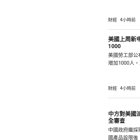
為下周三。 宇樹科技今次IPO採用戰略配售、
網下發行與網
開發行新股4
財經
4小時前
總股本比例為1
萬股，網下初
美國上周新
戰略配售數量
1000
樹科技總股本..
美國勞工部公
增加1000人
20.2萬人；前
反映實況的四
19.8萬。
財經
4小時前
中方對美國
全審查
中國政府繼採
國產品設限後