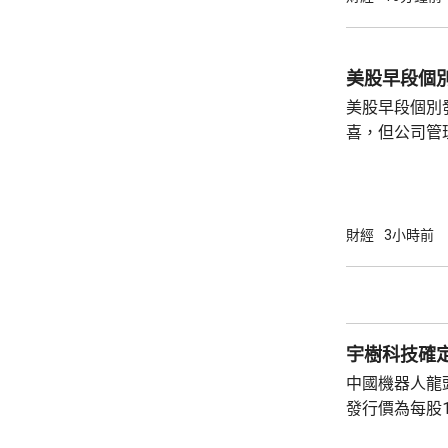
美股早段個
美股早段個別
喜，但公司管
能滿足市場期
頂」的恐慌，
市跌14%，閃迪亦下挫
指數最新報54315點
財經
3小時前
指數報7726點，升3點
26418點，升
宇樹科技確定
中國機器人龍
發行價為每股1
元。網上及網