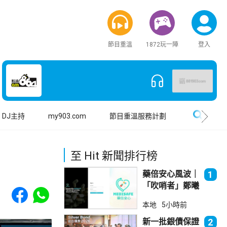
節目重溫
1872玩一陣
登入
搜尋
DJ主持
my903.com
節目重溫服務計劃
至 Hit 新聞排行榜
藥倍安心風波｜
1
「吹哨者」鄭曦
Share to Facebook
Share to WhatsApp
琳踢保 警：仍
本地
5小時前
進行刑事調查
新一批銀債保證
2