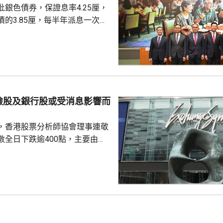
銀色債券，保證息率4.25厘，
慮購買20...
的3.85厘，每半年派息一次。
0億元，每手1萬元，年期3年。
金額100萬元，即最多獲配發
持有有效香港身份證、1967年或
屆60歲或以上的人士，本月21日
認購。政府預估，約有247萬人
，會視乎認購反應，將目標發行
險股及銀行股或受消息影響而
 財經事務及庫務局局
，香港股票分析師協會理事連敬
數全日下跌逾400點，主要由於
0700.HK)、阿里巴巴
)下跌逾2%，同時友邦(01299.HK)及
.HK)受消息影響，亦分別跌逾6%及
，內地擬向境外保單收益徵稅
內地客來港投保有負面影響，令保
客相關業務增長有困難，提醒如