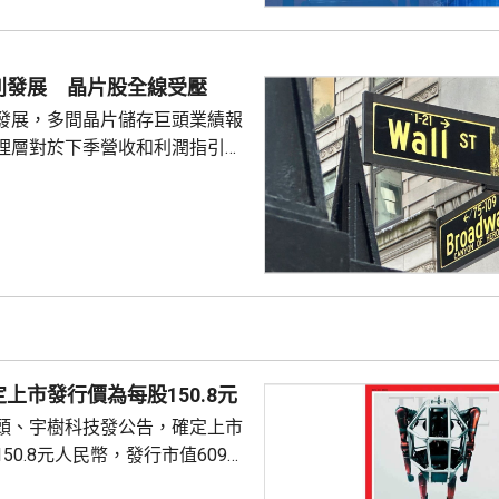
別發展 晶片股全線受壓
發展，多間晶片儲存巨頭業績報
理層對於下季營收和利潤指引未
望，引發對晶片股板塊「增長見
晶片板塊全線受壓，西部數據開
11%。 道瓊斯工業平均
，跌33點； 標準普爾500
； 納斯達克指數報
56點。
上市發行價為每股150.8元
頭、宇樹科技發公告，確定上市
50.8元人民幣，發行市值609億
下申購日為下周一，繳款截止日