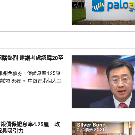
全公司、派拓（Palo Alto
s）在華銷售產品啟動網絡安全審查。
障關鍵信息基礎設施安全穩定運
安全風險隱患，維護國家安全，
全法》及《網絡安全法》，對派
查。 商務部昨日宣布對
反制措施，包括加強無人機相關
議考慮認購20至
...
銀色債券，保證息率4.25厘，
厘。 中銀香港個人金融
周國昌表示，地緣政治局勢持
、企業盈利及通脹形勢不穩定，
市波動，令風險較低及收益穩定
引力。現時市場定期存款利率普
息率4.25厘的水平合理且吸
銀債保證息率4.25厘 政
年銀色債券的認購反應熱烈，每
況具吸引力
人參與，預料今次認購人數會更