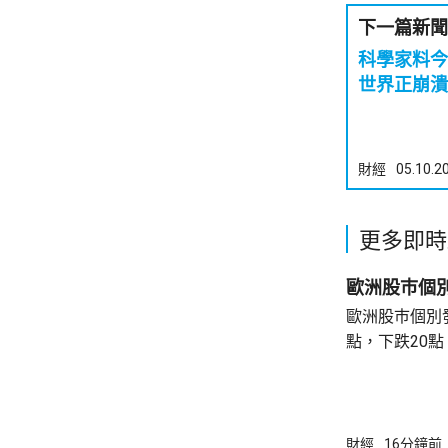
下一篇新聞
科學家料今
世界正崩潰
財經
05.10.2
更多即時
歐洲股巿個
歐洲股巿個別發展。 英國股巿收
點，下跌20點。 法國股巿收巿報869
升30點。 德國股巿收巿報26140點，上升13
點。
財經
16分鐘前