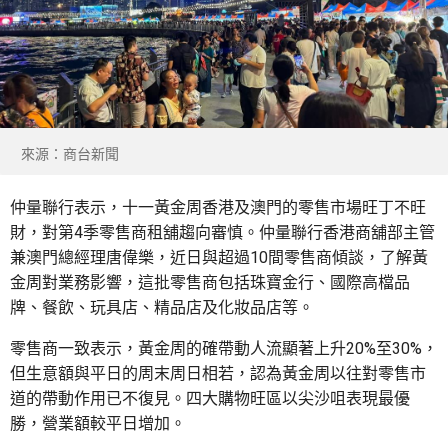
來源：商台新聞
仲量聯行表示，十一黃金周香港及澳門的零售市場旺丁不旺
財，對第4季零售商租舖趨向審慎。仲量聯行香港商舖部主管
兼澳門總經理唐偉樂，近日與超過10間零售商傾談，了解黃
金周對業務影響，這批零售商包括珠寶金行、國際高檔品
牌、餐飲、玩具店、精品店及化妝品店等。
零售商一致表示，黃金周的確帶動人流顯著上升20%至30%，
但生意額與平日的周末周日相若，認為黃金周以往對零售市
道的帶動作用已不復見。四大購物旺區以尖沙咀表現最優
勝，營業額較平日增加。