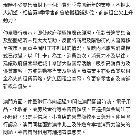
現時不少零售商對下一個消費旺季農曆新年的業務，不抱太
大期望，相信第4季零售商會放慢租舖步伐，商舖租金欠上升
動力。
仲量聯行表示，即使政府積極推廣夜經濟，但對普遍零售商
及整體經濟未見太大幫助，反而將商場及購物街的人流轉移
至夜市。而黃金周旺丁不旺財的情況，反映內地旅客消費模
式已改變，以「打卡」為主，消費為次，消費力不及以往，
建議政府借鑒鄰近城市舉辦大型國際活動，吸引高消費力及
優質旅客，方能帶動零售業及經濟。商場業主亦要改變以租
金為先的租賃策略，避免因租金高昂，令更多零售商及商舖
新概念流失。
澳門方面，仲量聯行亦向超過10間在澳門開設時裝、電子用
品、化妝品、藥房及金行等零售商傾談。普遍指黃金周旺丁
不旺財，只是手信店、小食店的營業額較平日急升。仲量聯
行認為，澳門同樣面對澳車北上及外遊令本地消費力流失的
問題，零售商對租用商舖抱審慎態度。