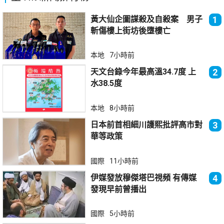
黃大仙企圖謀殺及自殺案 男子
1
斬傷樓上街坊後墮樓亡
本地
7小時前
天文台錄今年最高溫34.7度 上
2
水38.5度
本地
8小時前
日本前首相細川護熙批評高市對
3
華等政策
國際
11小時前
伊媒發放穆傑塔巴視頻 有傳媒
4
發現早前曾播出
國際
5小時前