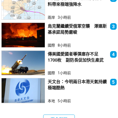
料帶來極端強降水
兩岸
3小時前
烏克蘭繼續受俄軍空襲 澤連斯
3
基承認局勢嚴峻
國際
8小時前
傳美國愛國者導彈庫存不足
4
1700枚 副防長促加快生產武
器
國際
1小時前
天文台：今明兩日本港天氣持續
5
極端酷熱
本地
5小時前