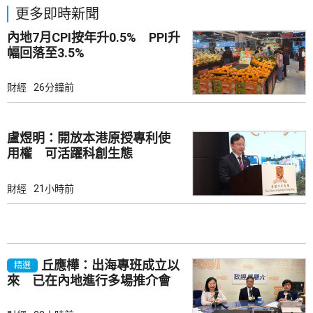
更多即時新聞
內地7月CPI按年升0.5% PPI升
幅回落至3.5%
財經
26分鐘前
盧煜明：開放本港原授專利使
用權 可活躍科創生態
財經
21小時前
丘應樺：出海專班成立以
精選
來 已在內地進行多場推介會