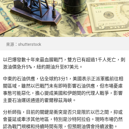
來源：shutterstock
以巴爆發數十年來最血腥戰鬥，雙方已有超過1千人死亡，刺
激油價急升5%，紐約期油升至87美元。
中東的石油供應，佔全球約3分1，美國表示正派軍艦前往相
關區域，雖然以巴戰鬥未有即時影響石油供應，但市場憂慮
事態可能惡化，擔心變成美國和伊朗間的代理人戰爭，影響
主要石油運送通道的霍爾穆茲海峽。
分析師指，目前的關鍵是衝突是否只是限於以巴之間，抑或
會蔓延或牽涉其他地區，特別是沙特阿拉伯。現時市場仍然
認為戰鬥規模和持續時間有限，但預期油價會持續波動。