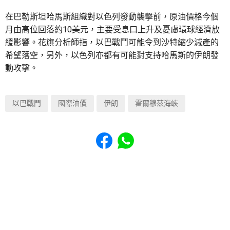
在巴勒斯坦哈馬斯組織對以色列發動襲擊前，原油價格今個
月由高位回落約10美元，主要受息口上升及憂慮環球經濟放
緩影響。花旗分析師指，以巴戰鬥可能令到沙特縮少減產的
希望落空，另外，以色列亦都有可能對支持哈馬斯的伊朗發
動攻擊。
以巴戰鬥
國際油價
伊朗
霍爾穆茲海峽
Share to Facebook
Share to WhatsApp