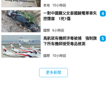
本地
10小時前
一對中國籍父女泰國騎電單車失
4
控墮崖 1死1傷
國際
6小時前
馬航就有機師涉毒被捕 強制旗
5
下所有機師接受毒品檢測
國際
10小時前
更多新聞