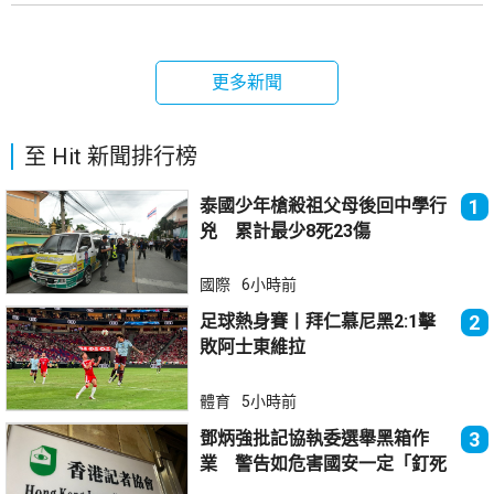
更多新聞
至 Hit 新聞排行榜
泰國少年槍殺祖父母後回中學行
1
兇 累計最少8死23傷
國際
6小時前
足球熱身賽丨拜仁慕尼黑2:1擊
2
敗阿士東維拉
體育
5小時前
鄧炳強批記協執委選舉黑箱作
3
業 警告如危害國安一定「釘死
你」