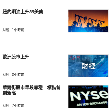
紐約期油上升89美仙
財經
1小時前
歐洲股巿上升
財經
3小時前
華爾街股市早段靠穩 標指曾
創新高
財經
7小時前