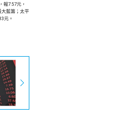
報7.57元，
幅最大藍籌；太平
.33元。