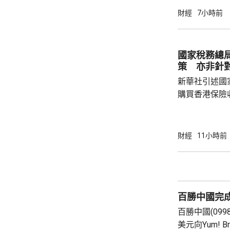
53965點，升80點； 標準普爾5
財經
7小時前
點，升27點； 納斯達克指數報26600點，升
250點。
國家稅務總
策 亦非針
新華社引述國
購買香港保險
總局相關司局
法相關規定，
行納稅義務，
財經
11小時前
的範疇，並非
險市場，無需過度解讀。
從境外取得，
個人所得稅，
百勝中國完
所得稅法實施以
百勝中國(099
美元向Yum! 