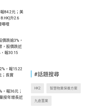
，報84.2元；美
HK)升2.6
嗶哩嗶哩
股價跌逾3%，
民幣，股價跌近
，報30.15
%，報15.22
#話題搜尋
2元；長實
HK2
智慧物業保養方案
2%，報36元；
車銷量按年增長近
九倉置業