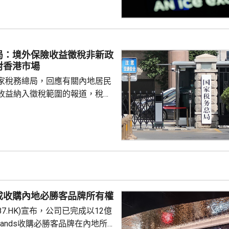
00指數報7737
局：境外保險收益徵稅非新政
對香港市場
家稅務總局，回應有關內地居民
收益納入徵稅範圍的報道，稅務
負責人指，按照中國個人所得稅
中國稅收居民需就全球所得，履
境外保險收益也屬於應納稅所得
新政策，更不是專門針對香港保
 負責人指，居民個人
包括保險收益在內，應依法繳納
是國際通行做法，亦是中國個人
成收購內地必勝客品牌所有權
來，一直堅持的基本原則...
87.HK)宣布，公司已完成以12億
Brands收購必勝客品牌在內地所