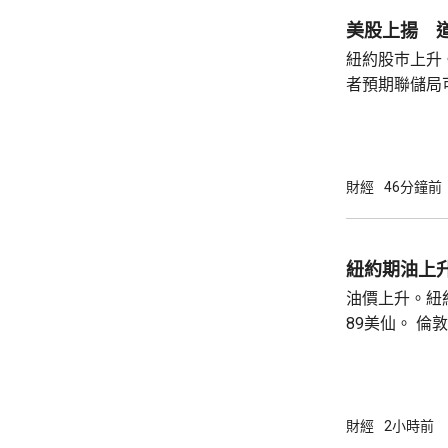
美股上揚 道
紐約股巿上升
者預期聯儲局
瓊斯工業平均指
點。 納斯達克指數收巿報26690點，上升342
點。 標普五百指數創新高，收巿報7757點，
上升47點。 總計整個星期，納指上升5.2%。
財經
46分鐘前
道指及標指分別
紐約期油上升
油價上升。紐約
89美仙。 倫敦布蘭特期油收巿報83.55美元，
上升1.06美元
財經
2小時前