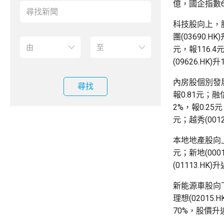
億，國企指數6
科技股向上，騰訊
團(03690.H
元，報116.4
(09626.HK)
內房股個別發展
尋找
報0.81元；
2%，報0.25元
元；越秀(0012
本地地產股向上，
元；新地(0001
(01113.HK
新能源車股向下，
理想(02015
70%，股價升近