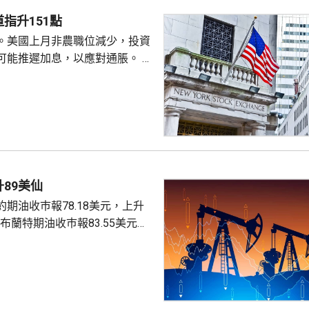
指升151點
。美國上月非農職位減少，投資
可能推遲加息，以應對通脹。 道
數收巿報54036點，上升151
上升3%及3.6%。
89美仙
期油收巿報78.18美元，上升
。