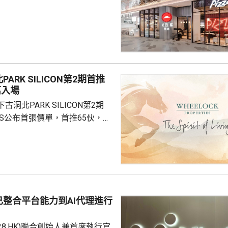
定2027年和2028年每年淨新
家的目標，預計加速至每年超過
成本節約，預計會推動必勝客扣
餐廳利潤率和經營利潤率提升
ARK SILICON第2期首推
交易相關成本、利息...
萬入場
洞北PARK SILICON第2期
INGS公布首張價單，首推65伙，扣
扣優惠後，折實售價505.7萬至
實呎價介乎15903至18174元，折
1元。項目明日開放示範單位予公
，預計8月中旬首輪發售。
整合平台能力到AI代理進行
228.HK)聯合創始人兼首席執行官