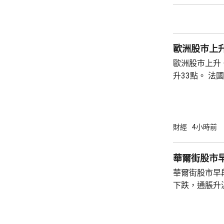
歐洲股巿上
歐洲股巿上升。 英國股巿收巿報10901
升33點。 法國股巿收巿報8714點，上升15
點。 德國
財經
4小時前
華爾街股市
華爾街股市早
下跌，通脹升
加息的恐慌情
上，標普50
孳息率下跌。 道瓊斯工業平均指數最新報