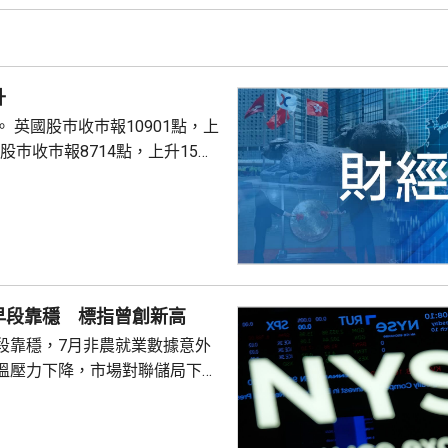
升
點，上
股巿收巿報26319點，上升179點。
早段靠穩 標指曾創新高
段靠穩，7月非農就業數據意外
溫壓力下降，市場對聯儲局下月
緒消退，三大主要指數全線向
0指數更一度創下歷史新高，國債