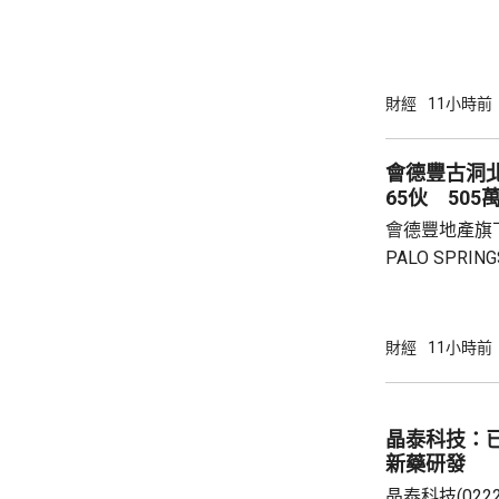
有權的交易。 百勝中國首席執行官屈翠容表
示，將必勝客原
增超過600
800家。 免去向Yum! Brands支付3%的特許經
財經
11小時前
營費所帶來的
除增值稅後的
會德豐古洞北P
2.8%。在計入
65伙 505
會德豐地產旗下古
PALO SPR
除最高15%折
866.9萬，折
實均呎1767
財經
11小時前
眾參觀及收票
晶泰科技：已
新藥研發
晶泰科技(02