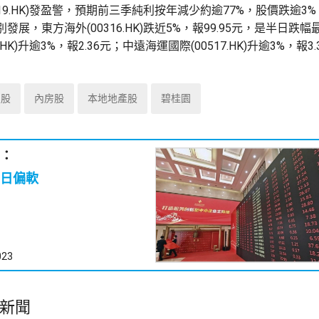
919.HK)發盈警，預期前三季純利按年減少約逾77%，股價跌逾3%，
發展，東方海外(00316.HK)跌近5%，報99.95元，是半日跌
.HK)升逾3%，報2.36元；中遠海運國際(00517.HK)升逾3%，報3
技股
內房股
本地地產股
碧桂園
：
日偏軟
023
新聞