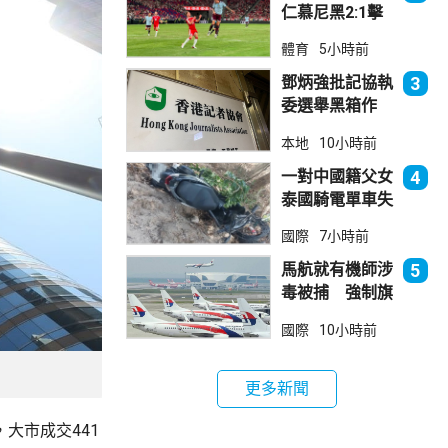
仁慕尼黑2:1擊
敗阿士東維拉
體育
5小時前
鄧炳強批記協執
3
委選舉黑箱作
業 警告如危害
本地
10小時前
國安一定「釘死
你」
一對中國籍父女
4
泰國騎電單車失
控墮崖 1死1
國際
7小時前
傷
馬航就有機師涉
5
毒被捕 強制旗
下所有機師接受
國際
10小時前
毒品檢測
更多新聞
，大市成交441