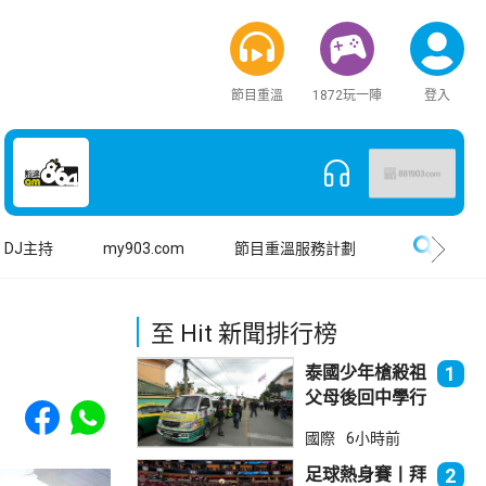
節目重溫
1872玩一陣
登入
搜尋
DJ主持
my903.com
節目重溫服務計劃
至 Hit 新聞排行榜
泰國少年槍殺祖
1
父母後回中學行
Share to Facebook
Share to WhatsApp
兇 累計最少8
國際
6小時前
死23傷
足球熱身賽丨拜
2