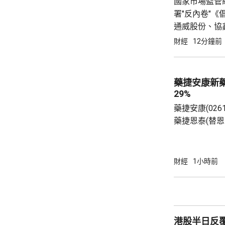
國家市場監管
署"反內卷"
通威股份、協
希望新能源有
財經
12分鐘前
能源(01799.
藥捷安康新
29%
藥捷安康(026
藥捷恩泰(替
局有條件批准
療及FGFR抑
重排的晚期、
財經
1小時前
成人患者。相
審評及突破性治療品種。
近29%，高見1
港股半日反覆