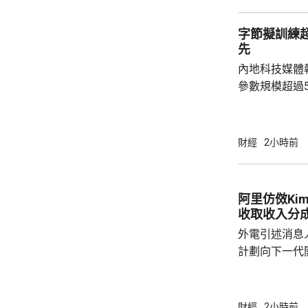
字節擬訓練
先
內地科技媒體
參數規模超過
Qwen 3.8-
的2.8萬億
模型。計劃仍
財經
2小時前
道指，字節內
不如將參數規
位置。字節創
阿里仿傚Ki
工大會表態，
收取收入分
但要以追求智能上
外電引述消息人
計劃向下一代開
的大型客戶，
最快下周落實
與Kimi K
財經
2小時前