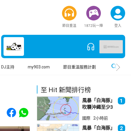
節目重溫
1872玩一陣
登入
搜尋
DJ主持
my903.com
節目重溫服務計劃
至 Hit 新聞排行榜
風暴「白海豚」
1
吹襲沖繩至少3
Share to Facebook
Share to WhatsApp
傷 近500航班
國際
2小時前
取消
風暴「白海豚」
2