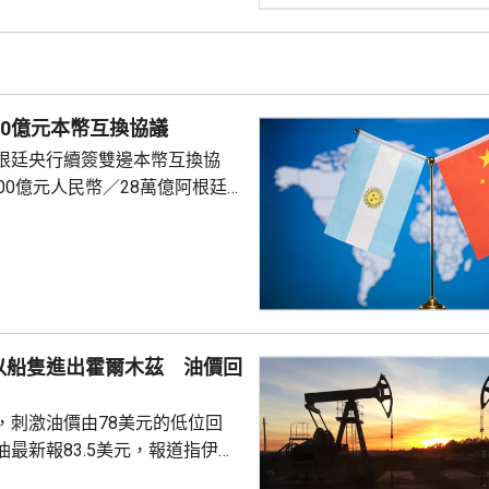
引用戶、商業服務變現」的模
使用門檻的同時，從大型商業部
入。 開源模式轉向商業
化 Kimi K3分成最高30% 千問3.8 Max...
00億元本幣互換協議
根廷央行續簽雙邊本幣互換協
00億元人民幣／28萬億阿根廷
5年，經雙方同意可展期。人民
議續簽有助深化兩國金融合作，
來，維護金融市場穩定。 自美
第二次上台以來，美國官員多次
互換協議，試圖施壓阿根廷終止
是中國對阿的「勒索機制」。外
以船隻進出霍爾木茲 油價回
劍駁斥，強調中方一貫在平等互
廷開展務實合作，中阿...
，刺激油價由78美元的低位回
最新報83.5美元，報道指伊朗
海峽的「敵對目標」，德黑蘭並