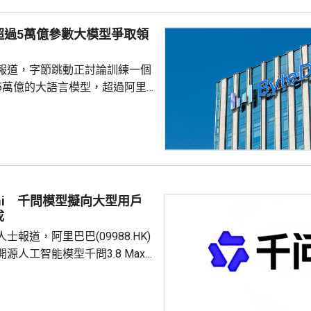
超過5萬億參數大模型爭取領
報道，字節跳動正討論訓練一個
5萬億的大語言模型，超過阿里
Max的2.4萬億參數，及月之暗面K3
參數，是目前內地已知規模最大的
處早期階段，最終未必發布。 報
部認為與其在現有尺寸上追趕，
模一次推至同行數倍，爭取領先
辦人張一鳴近日在Seed全體員
mi 千問模型擬向大型用戶
可接受模型短期內落後於行業，
成
...
士報道，阿里巴巴(09988.HK)
源人工智能模型千問3.8 Max
收取相關商業收入的一定比例，
，具體分成比例仍在商討，做法
3類似，反映內地AI企業正逐步形成