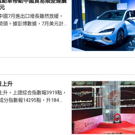
電動車帶動中國貿易順差連續
產模式推動業務轉型，拓展品牌
元
中國7月進出口增長雖然放緩，
勢頭。據彭博數據，7月美元計
23.9%，高於市場預期的
6月的27%；進口按手增長
易順差達1125億美元，連續第3個
指，今年以來，AI
及電動車等尖端產品海外出貨量
消極端天氣對貿易的干擾，並緩
來的增長壓力。中國出口已連續
日上升
位數增長，進...
上升，上證綜合指數報3919點，
成分指數報14295點，升184
1%。兩市成交額16766億元人民
升1.75%。