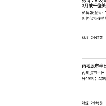
彭博：AI及
裁，透過輕資
3月破千億美
於kidu...
彭博報道指，
但仍保持強勁
價出口按年增長
23%，但低於
27.5%，貿
財經
2小時前
月突破千億美元大關。 彭博
相關電子產品
激增，有效抵
和內需疲軟帶
內地股市半
第4個月保持兩
內地股市半日
升19點；深證
點，升幅1.3
幣。創業板指數
財經
2小時前