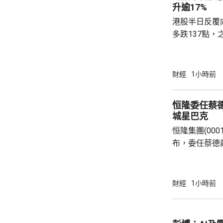
升逾17%
港股半日反覆
多跌137點，
37點，大市成
升5點；恒生科
DeepSee
財經
1小時前
MiniMax(00
譜(02513.
恒隆委任蔡德
(03986.HK)
城星巴克
恒隆集團(0001
布，委任蔡德
行董事，10
恒隆，出任候
董事長顧問，為期一年。
財經
1小時前
深商業領袖，
有逾30年亞
驗。蔡德粦現