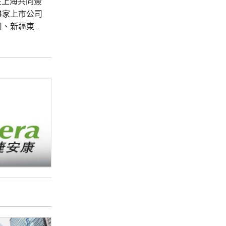
在上海共同簽
4家上市公司
司、新疆東方
司。 新特