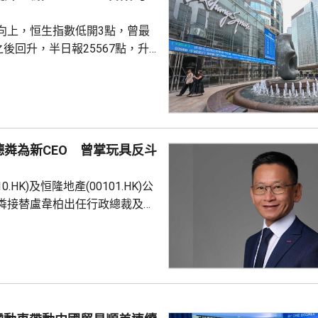
向上，恒生指數低開3點，曾最
之後回升，半日報25567點，升
交1412億；國企指數8503點，
技指數4837點，升16點。
k大幅上調API價格，大模型股急升，
100.HK)升逾17%，報349.8元；智
HK)升逾17%，報1278元；兆易創新
粦為新CEO 曾掌玩具反斗
升逾8%，報535.5元；迅策...
0.HK)及恒隆地產(00101.HK)公
粦接替盧韋柏出任行政總裁及執
月起生效。蔡德粦將於9月7日加入
任行政總裁。盧韋柏10月起轉任
 56歲的蔡德粦是資
以推動企業轉型與創新見稱，擁
洲零售及商業管理領域的豐富經
時為玩具「反」斗城亞洲行政總