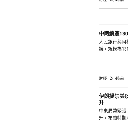
一套「開源吸
式，藉以降低
署及額外服務中取得收
中阿續簽13
人民銀行與阿
議，規模為13
比索，有效期
銀行表示，協
促進雙邊經貿往
國總統特朗普
財經
2小時前
針對中阿本幣
協議，並污衊
伊朗擬禁美
交部發言人林
升
利基礎上同阿根
中東局勢緊張
升，布蘭特期油
襲擊霍爾木茲