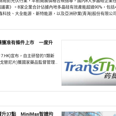
總局對光伏行業，早前開展價格合規指導，國內8大多晶硅企業
《倡議書》。8家企業合計佔據內地多晶硅有效產能超過90%，包括
鑫科技、大全能源、新特能源，以及亞洲矽業(青海)股份有限公
限公司、青海麗豪清能股份有限公司、新疆戈恩斯能源科技有限公
HK)報4.415元，升0.425元，升逾10%；協鑫...
藥獲准有條件上市 一度升
17.HK)宣布，自主研發的1類新
恩戈替尼片)獲國家藥品監督管理
上市，用於過去接受過系統性治
制劑治療、且具有FGFR2融合或
轉移性或不可手術切除的膽管癌
關療法之前已獲藥監局納入優先
 藥捷安康股價一度升
4.87元，最新報12.24元，升
0.71元，升幅6%。 公告指，今次獲批基於一...
升37點 MiniMax智譜均