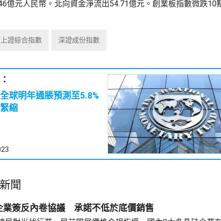
46億元人民幣。北向資金淨流出54.71億元。創業板指數微跌10
上證綜合指數
深證成份指數
：
全球明年通脹預測至5.8%
緊縮
023
新聞
企業簽反內卷協議 承諾不低於底價銷售