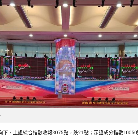
社
下，上證綜合指數收報3075點，跌21點；深證成分指數10050