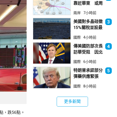
靠近華東 或周
日登陸浙閩沿岸
兩岸
7小時前
美國對多晶硅徵
3
15%關稅並設最
低價格 盧特尼
國際
4小時前
克：中國無法再
傾銷
傳美國防部次長
4
訪華受阻 因北
京不滿美對台軍
國際
6小時前
售
特朗普承認部分
5
彈藥供應緊張
稱霍峽協議未達
國際
8小時前
成
更多新聞
點，跌56點。