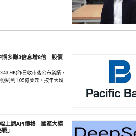
內地創新走向全球的發射台，香
療器械框架，以及與內地的跨境
創新提供了進入國際市場的第一
的醫院、實驗室和臨床研究均按
。而且香港具有全球資本與連接
融市場與專業服務，正協助內地
走向海外。此外，內地醫療服務
中期多賺3倍息增8倍 股價
際病患目的地，他們選擇香
2343.HK)昨日收市後公布業績，
期純利1.05億美元，按年大增
期股息每股15.5港仙，相當於撇除
後溢利的約100%，派息按年增
升逾18%。 期內收入有
5%。 行政總裁Martin
k大幅上調API價格 國產大模
rd指，年內乾散貨運市場持續走強，
格戰」