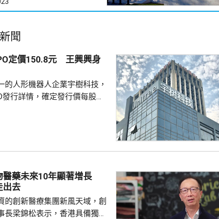
023
新聞
PO定價150.8元 王興興身
一的人形機器人企業宇樹科技，
PO發行詳情，確定發行價每股
民幣，發行總量4044.64萬股，佔
0%，發行後總股本達4.04億
公司總市值達609.9億元，預
60.99億元，淨額約59.17億
機器人行業募資規模新高。
生的創始人、董事長兼總經理王興
物醫藥未來10年顯著增長
合計持股33.36%，對應股權市
走出去
資的創新醫療集團新風天域，創
事長梁錦松表示，香港具備獨特