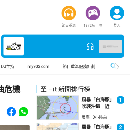
節目重溫
1872玩一陣
登入
搜尋
DJ主持
my903.com
節目重溫服務計劃
油危機
至 Hit 新聞排行榜
風暴「白海豚」
1
吹襲沖繩 近
Share to Facebook
Share to WhatsApp
500航班取消
國際
3小時前
風暴「白海豚」
2