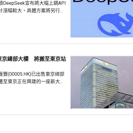
DeepSeek宣布將大幅上調API
計漲幅較大，具體方案將另行公
產大模型行業正式告別以低價搶
，轉向以成本、效率及商業化為
0100.HK)一度
新報344.4元，升47.2元，升近
2513.HK)一度升16%，最新報
元，升13%。 分析指，
東京總部大樓 將搬至東京站
..
豐(00005.HK)已出售東京總部
遷至東京正在興建的一座新大
3月收購了位於東京日本橋區的
情人士稱，滙豐目前租用大廈的
後將遷至東京站附近一座計劃
公樓。 新辦公大樓位於
是東京車站前一個多功能項目的