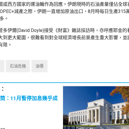
國或西方國家的運油輪作為回應。伊朗現時的石油產量僅佔全球
OPEC+減產之際，伊朗一直增加原油出口，8月時每日生產315
最多。
多伊爾(David Doyle)接受《財富》雜誌採訪時，亦呼應耶金
大到更大範圍，很難看到對全球經濟增長前景產生重大影響，並
有限。
巴
石油危機
油價
：
筒：11月暫停加息幾乎成