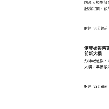
國產大模型龍頭
服務定價，預
布。標誌著國
佔市場的階段
核心的新競爭周期。 MiniMax(0
財經
30分鐘前
颷升逾17%，最
16%；智譜(0
1236元，升149
滙豐據報售
DeepSeek漲價.
前新大樓
彭博報道指，滙
大樓，準備搬
樓。 登記信息顯示，金融服務公司三菱HC資
本的一個部門
滙豐大廈。知
財經
32分鐘前
部分空間，之
2029年竣工的綜合辦
八重洲地區，