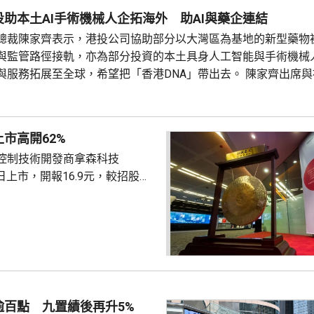
日本行政總裁兼子健雄本周在
助本土AI手術機械人企拓海外 助AI與藥企連結
文指，...
總裁陳家齊表示，港投公司協助部分以大灣區為基地的新型藥物
與監管路徑接軌，亦為部分投資的本土具身人工智能與手術機械
與服務拓展至全球，希望把「香港DNA」帶出去。 陳家齊出席
第二屆全球醫療峰會時表示，港投投資了不少人工智能公司，其
將它們與藥物公司連結，令藥物研發變得更便宜、更快、更好。
市高開62%
控制技術開發商拿森科技
K)首日上市，開報16.9元，較招股價
部分獲超
倍，一手100股，中籤率8%。國際
2倍認購。最終發售價10.42元，
所得淨款項約5.33億元，將用
力及進一步擴大產品組合，擴大
製造能力，提升服務及提高集團
名度等。
逾百點 九置績後再升5%