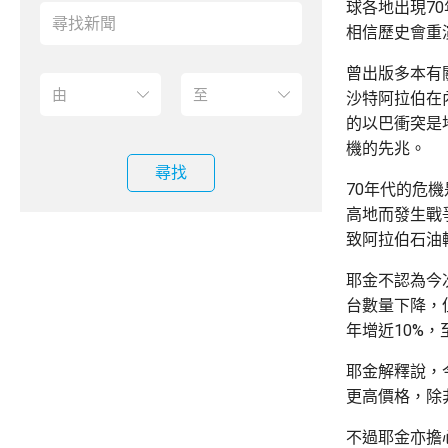
球各地出現7
相信歷史會重
曾出版多本有
沙特阿拉伯在
的以巴衝突是
機的先兆。
尋找
70年代的危
高地而發生戰
致阿拉伯石油
耶金不認為今
台數量下降，
年增近10%，
耶金解釋說，
更高價格，除
不過耶金亦擔