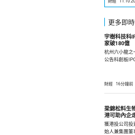
財經
11.10.2
更多即時
宇樹科技科I
家破180億
杭州六小龍之
公告科創板I
150.80元人
發行後總股本1
股。按此計算，
財經
16分鐘前
計募集資金總額約
元，創下人形
1990年出
梁錦松料生
興，直接及間接
港可助內企
值...
獲港投公司投
始人兼集團董