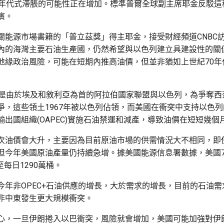
0年代式滯脹的可能性正在增加。標準普爾全球副主席耶金反駁這
演。
關能源市場書籍的「普立茲獎」得主耶金，接受財經頻道CNBC
內的海灣主要石油生產國，仍然希望與以色列建立具建設性的關
地緣政治風險，可能在短期內推高油價，但並非猶如上世紀70年
機是由於埃及和敘利亞為首的阿拉伯國家聯盟與以色列，為爭奪西
爭，這些領土1967年被以色列佔領，而美國在衝突中支持以色
輸出國組織(OAPEC)實施石油禁運和減產，導致油價在短短幾個
次油價會大升，主要因為目前原油市場的供需情況大不相同，即
但今年美國原油產量仍持續急增。據美國能源信息署數據，美國
至每日1290萬桶。
今年非OPEC+石油供應的增長，大於需求的增長，目前的石油
非中東發生更大規模衝突。
心，一旦伊朗捲入以巴衝突，風險就會增加，美國可能加強對伊