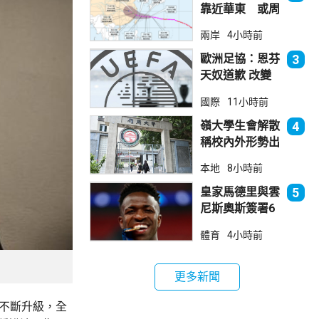
靠近華東 或周
日登陸浙閩沿岸
兩岸
4小時前
歐洲足協：恩芬
3
天奴道歉 改變
不了抵制世界盃
國際
11小時前
立場
嶺大學生會解散
4
稱校內外形勢出
現變化
本地
8小時前
皇家馬德里與雲
5
尼斯奧斯簽署6
年新約
體育
4小時前
更多新聞
爭不斷升級，全