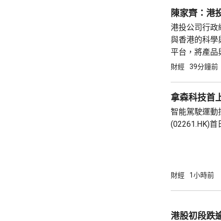
一部分。滙豐
陳家齊：港投
LinkedIn上發
港投公司行政
與香港的科學
平台，將產品
風天域合辦的
財經
39分鐘前
型公司，積極
等新興...
拿森科技首上
智能駕駛運動
(02261.H
10.42元高62%。 拿森科技公開發售
額認購2512
發售錄得2.1
下限定價。集資
財經
1小時前
作加強研發能
及升級生產及
的國際品牌知
港股初段跌