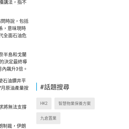
種講法，指不
訪問時說，包括
係，意味現時
代全面石油危
奈半島和戈蘭
列的決定最終導
月內飆升3倍。
使石油鑽井平
#話題搜尋
7月原油產量按
HK2
智慧物業保養方案
需求將無法支撐
九倉置業
朗制裁，伊朗