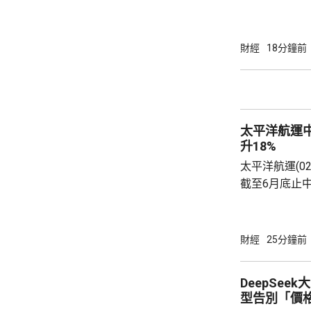
優勢，能成為
港的藥物及醫
安排，為內地
財經
18分鐘前
步。同時香港
全球基準運作
性，香港的金
生命科學公司
太平洋航運
亦正在成為國
升18%
港、...
太平洋航運(0
截至6月底止中
3.1倍，派中
出售船舶收益
加8.6倍。 股價今早一度升逾19%，高見3.985
財經
25分鐘前
元，現升3.96元，
11.05億美元，按年多8.
DeepSee
Fruergaa
型告別「價
地緣政...