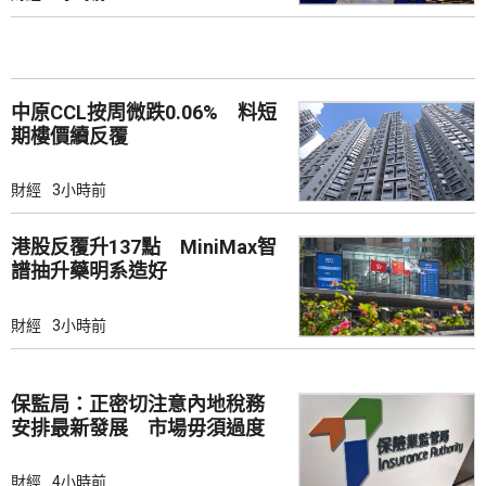
中原CCL按周微跌0.06% 料短
期樓價續反覆
財經
3小時前
港股反覆升137點 MiniMax智
譜抽升藥明系造好
財經
3小時前
保監局：正密切注意內地稅務
安排最新發展 市場毋須過度
解讀
財經
4小時前