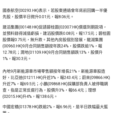
國泰航空(00293.HK)表示，若股東通過會年底前回購一半優
先股，股價半日微升0.01元，報8.06元。
建滔集團(00148.HK)促請碧桂園(02007.HK)償還到期款項，
並預料錄得減值虧損，建滔股價跌0.08元，報17.5元；碧桂園
股價報0.75元，無升跌。其他內房股個別發展，龍湖集團
(00960.HK)9月合同銷售額按年跌24%，股價跌逾1%，報
12.78元；潤地(01109.HK)9月合同銷售額跌13%，股價升
1%，報30.3元。
內地9月新能源車市場零售額按年增長21%，新能源車股造
好，比亞迪(01211.HK)升近3%，報243.4元；蔚來(09866.HK)
升近7%，報69.5元；小鵬(09868.HK)採購部負責人被停職調
查，指是正常反腐行為，股價升3%，報66.4元；理想
(02015.HK)升4%，報138.6元。
中國宏橋(01378.HK)跌逾2%，報6.96元，是半日跌幅最大藍