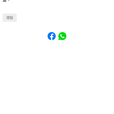
籌。
港股
Share to Facebook
Share to WhatsApp