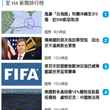
至 Hit 新聞排行榜
風暴「白海豚」吹襲沖繩至少3
1
傷 近500航班取消
國際
8小時前
傳美國防部次長訪華受阻 因北
2
京不滿美對台軍售
國際
12小時前
恩芬天奴道歉後歐洲足協仍威脅
3
罷踢世界盃等賽事
國際
12小時前
美國對多晶硅徵15%關稅並設最
4
低價格 盧特尼克：中國無法再
傾銷
國際
10小時前