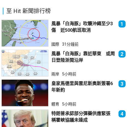
至 Hit 新聞排行榜
風暴「白海豚」吹襲沖繩至少3
1
傷 近500航班取消
國際
31分鐘前
風暴「白海豚」靠近華東 或周
2
日登陸浙閩沿岸
兩岸
5小時前
皇家馬德里與雲尼斯奧斯簽署6
3
年新約
體育
5小時前
特朗普承認部分彈藥供應緊張
4
稱霍峽協議未達成