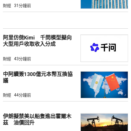
財經
31分鐘前
阿里仿傚Kimi 千問模型擬向
大型用戶收取收入分成
財經
43分鐘前
中阿續簽1300億元本幣互換協
議
財經
44分鐘前
伊朗擬禁美以船隻進出霍爾木
茲 油價回升